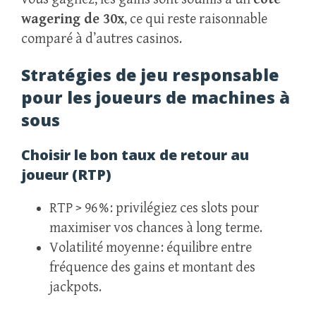
wagering de 30x
, ce qui reste raisonnable
comparé à d’autres casinos.
Stratégies de jeu responsable
pour les joueurs de machines à
sous
Choisir le bon taux de retour au
joueur (RTP)
RTP > 96 % : privilégiez ces slots pour
maximiser vos chances à long terme.
Volatilité moyenne : équilibre entre
fréquence des gains et montant des
jackpots.