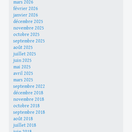
mars 2026
février 2026
janvier 2026
décembre 2025
novembre 2025
octobre 2025
septembre 2025
août 2025
juillet 2025
juin 2025
mai 2025
avril 2025
mars 2025
septembre 2022
décembre 2018
novembre 2018
octobre 2018
septembre 2018
août 2018
juillet 2018
juin 2018