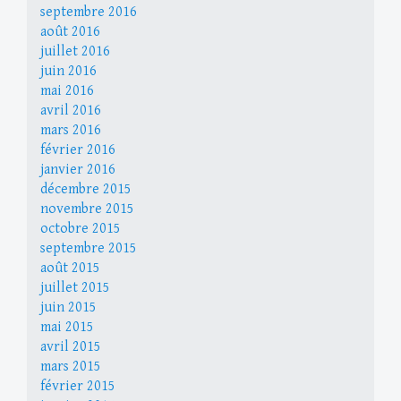
septembre 2016
août 2016
juillet 2016
juin 2016
mai 2016
avril 2016
mars 2016
février 2016
janvier 2016
décembre 2015
novembre 2015
octobre 2015
septembre 2015
août 2015
juillet 2015
juin 2015
mai 2015
avril 2015
mars 2015
février 2015