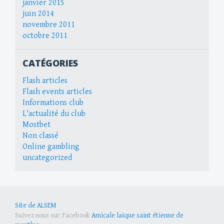
janvier 2015
juin 2014
novembre 2011
octobre 2011
CATÉGORIES
Flash articles
Flash events articles
Informations club
L'actualité du club
Mostbet
Non classé
Online gambling
uncategorized
Site de ALSEM
Suivez nous sur: Facebook
Amicale laique saint étienne de