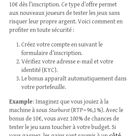
10 € dès l’inscription. Ce type d’offre permet
aux nouveaux joueurs de tester les jeux sans
risquer leur propre argent. Voici comment en
profiter en toute sécurité :
Créez votre compte en suivant le
formulaire d’inscription.
Vérifiez votre adresse e‑mail et votre
identité (KYC).
Le bonus apparaît automatiquement dans
votre portefeuille.
Example
: Imaginez que vous jouiez à la
machine à sous
Starburst
(RTP = 96,1 %). Avec le
bonus de 10 €, vous avez 100 % de chances de
tester le jeu sans toucher à votre budget. Si
vous gagnez, les gains sont soumis à un
côté