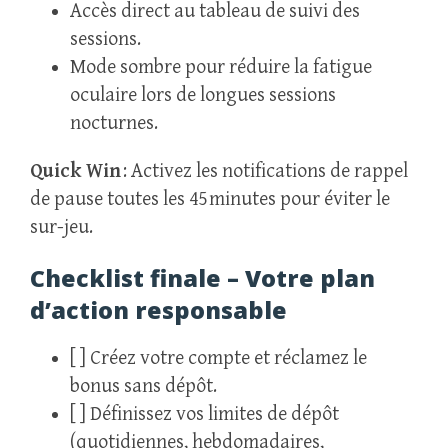
Accès direct au tableau de suivi des
sessions.
Mode sombre pour réduire la fatigue
oculaire lors de longues sessions
nocturnes.
Quick Win
: Activez les notifications de rappel
de pause toutes les 45 minutes pour éviter le
sur-jeu.
Checklist finale – Votre plan
d’action responsable
[ ] Créez votre compte et réclamez le
bonus sans dépôt.
[ ] Définissez vos limites de dépôt
(quotidiennes, hebdomadaires,