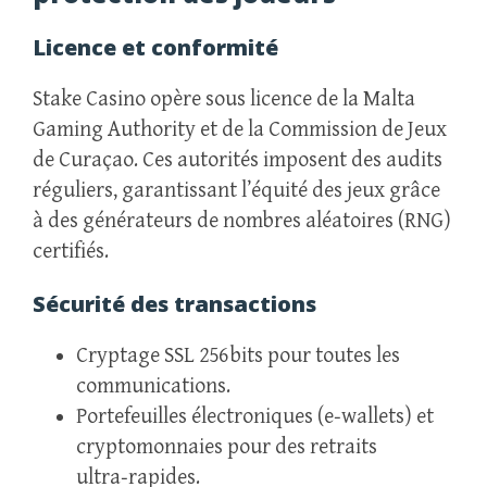
Licence et conformité
Stake Casino opère sous licence de la Malta
Gaming Authority et de la Commission de Jeux
de Curaçao. Ces autorités imposent des audits
réguliers, garantissant l’équité des jeux grâce
à des générateurs de nombres aléatoires (RNG)
certifiés.
Sécurité des transactions
Cryptage SSL 256 bits pour toutes les
communications.
Portefeuilles électroniques (e‑wallets) et
cryptomonnaies pour des retraits
ultra‑rapides.