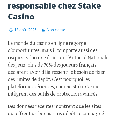
responsable chez Stake
Casino
13 août 2025
Non classé
Le monde du casino en ligne regorge
d’opportunités, mais il comporte aussi des
risques. Selon une étude de l’Autorité Nationale
des Jeux, plus de 70 % des joueurs français
déclarent avoir déjà ressenti le besoin de fixer
des limites de dépôt. C’est pourquoi les
plateformes sérieuses, comme Stake Casino,
intègrent des outils de protection avancés.
Des données récentes montrent que les sites
qui offrent un bonus sans dépôt accompagné