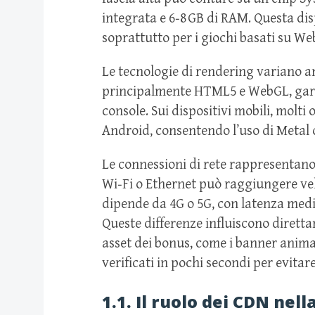
integrata e 6‑8 GB di RAM. Questa dis
soprattutto per i giochi basati su We
Le tecnologie di rendering variano an
principalmente HTML5 e WebGL, garan
console. Sui dispositivi mobili, molti
Android, consentendo l’uso di Metal 
Le connessioni di rete rappresentano 
Wi‑Fi o Ethernet può raggiungere vel
dipende da 4G o 5G, con latenza media
Queste differenze influiscono dirett
asset dei bonus, come i banner anima
verificati in pochi secondi per evita
1.1. Il ruolo dei CDN nel