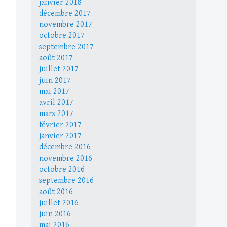
janvier 2018
décembre 2017
novembre 2017
octobre 2017
septembre 2017
août 2017
juillet 2017
juin 2017
mai 2017
avril 2017
mars 2017
février 2017
janvier 2017
décembre 2016
novembre 2016
octobre 2016
septembre 2016
août 2016
juillet 2016
juin 2016
mai 2016