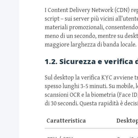
I Content Delivery Network (CDN) repli
script – sui server più vicini all’ute
materiali promozionali, consentendo 
meno di un secondo, mentre su deskt
maggiore larghezza di banda locale.
1.2. Sicurezza e verifica 
Sul desktop la verifica KYC avviene 
spesso lunghi 3‑5 minuti. Su mobile, 
scansioni OCR e la biometria (Face I
di 30 secondi. Questa rapidità è deci
Caratteristica
Deskto