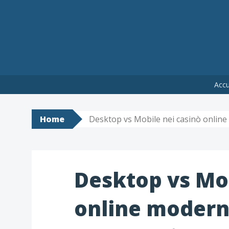
Skip
Accu
to
content
Home
Desktop vs Mobile nei casinò online m
Desktop vs Mob
online moderni