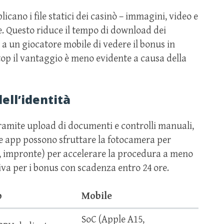
cano i file statici dei casinò – immagini, video e
nte. Questo riduce il tempo di download dei
a un giocatore mobile di vedere il bonus in
op il vantaggio è meno evidente a causa della
dell’identità
tramite upload di documenti e controlli manuali,
le app possono sfruttare la fotocamera per
D, impronte) per accelerare la procedura a meno
siva per i bonus con scadenza entro 24 ore.
p
Mobile
SoC (Apple A15,