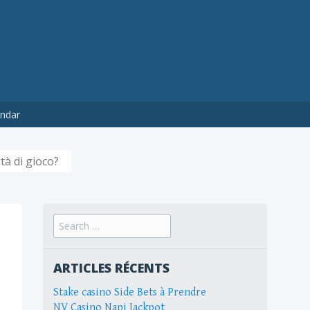
ndar
tà di gioco?
Search
for:
ARTICLES RÉCENTS
Stake casino Side Bets à Prendre
NV Casino Napi Jackpot