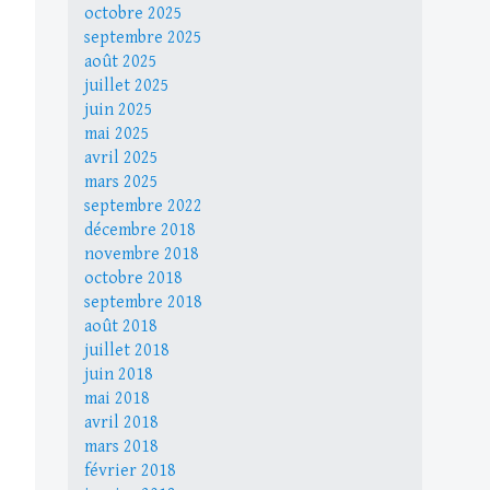
octobre 2025
septembre 2025
août 2025
juillet 2025
juin 2025
mai 2025
avril 2025
mars 2025
septembre 2022
décembre 2018
novembre 2018
octobre 2018
septembre 2018
août 2018
juillet 2018
juin 2018
mai 2018
avril 2018
mars 2018
février 2018