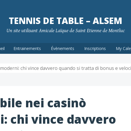
TENNIS DE TABLE – ALSEM
Un site utilisant Amicale Laïque de Saint Etienne de Montluc
eil
Entrainements
Évènements
Inscriptions
My Cale
oderni: chi vince davvero quando si tratta di bonus e veloci
ile nei casinò
: chi vince davvero