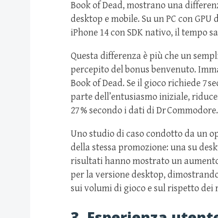
Book of Dead, mostrano una differenza
desktop e mobile. Su un PC con GPU de
iPhone 14 con SDK nativo, il tempo sal
Questa differenza è più che un sempli
percepito del bonus benvenuto. Immagi
Book of Dead. Se il gioco richiede 7 s
parte dell’entusiasmo iniziale, riduc
27 % secondo i dati di Dr Commodore.
Uno studio di caso condotto da un o
della stessa promozione: una su deskto
risultati hanno mostrato un aumento 
per la versione desktop, dimostrando
sui volumi di gioco e sul rispetto dei 
3. Esperienza utent