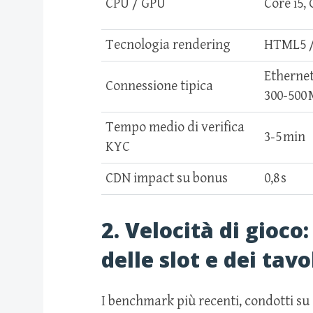
CPU / GPU
Core i5,
Tecnologia rendering
HTML5 
Ethernet
Connessione tipica
300‑500
Tempo medio di verifica
3‑5 min
KYC
CDN impact su bonus
0,8 s
2. Velocità di gioc
delle slot e dei tavo
I benchmark più recenti, condotti su 