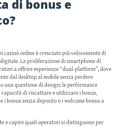
ta di bonus e
co?
ei casinò online è cresciuto più velocemente di
digitale. La proliferazione di smartphone di
atori a offrire esperienze “dual‑platform”, dove
ente dal desktop al mobile senza perdere
olo una questione di design; le performance
capacità di riscattare e utilizzare i bonus,
me i bonus senza deposito o i welcome bonus a
te e capire quali operatori si distinguono per