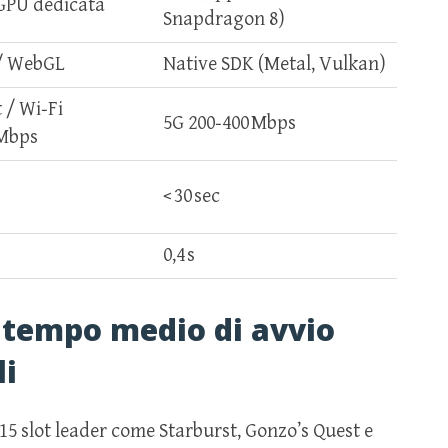
 GPU dedicata
Snapdragon 8)
/ WebGL
Native SDK (Metal, Vulkan)
 / Wi‑Fi
5G 200‑400 Mbps
 Mbps
< 30 sec
0,4 s
o: tempo medio di avvio
li
15 slot leader come Starburst, Gonzo’s Quest e