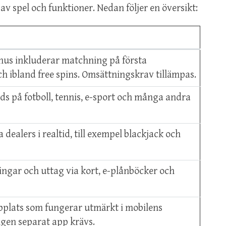
av spel och funktioner. Nedan följer en översikt:
nus inkluderar matchning på första
ch ibland free spins. Omsättningskrav tillämpas.
s på fotboll, tennis, e-sport och många andra
a dealers i realtid, till exempel blackjack och
ingar och uttag via kort, e-plånböcker och
plats som fungerar utmärkt i mobilens
ngen separat app krävs.