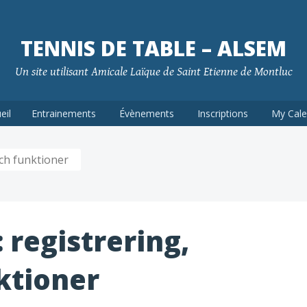
TENNIS DE TABLE – ALSEM
Un site utilisant Amicale Laïque de Saint Etienne de Montluc
eil
Entrainements
Évènements
Inscriptions
My Cale
och funktioner
: registrering,
ktioner