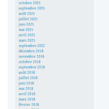
octobre 2025
septembre 2025
août 2025
juillet 2025
juin 2025
mai 2025
avril 2025
mars 2025
septembre 2022
décembre 2018
novembre 2018
octobre 2018
septembre 2018
août 2018
juillet 2018
juin 2018
mai 2018
avril 2018
mars 2018
février 2018