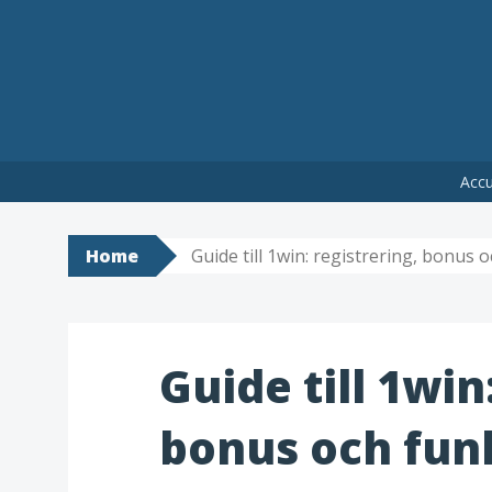
Skip
Accu
to
content
Home
Guide till 1win: registrering, bonus 
Guide till 1win
bonus och fun