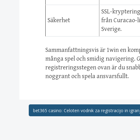
SSL-kryptering
Säkerhet
från Curacao-l
Sverige.
Sammanfattningsvis är 1win en komp
många spel och smidig navigering. G
registreringsstegen ovan är du snabb
noggrant och spela ansvarsfullt.
Post
bet365 casino: Celoten vodnik za registracijo in igran
navigation