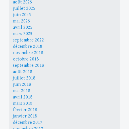
août 2025
juillet 2025
juin 2025
mai 2025
avril 2025
mars 2025
septembre 2022
décembre 2018
novembre 2018
octobre 2018
septembre 2018
août 2018
juillet 2018
juin 2018
mai 2018
avril 2018
mars 2018
février 2018
janvier 2018
décembre 2017
novembre 2017