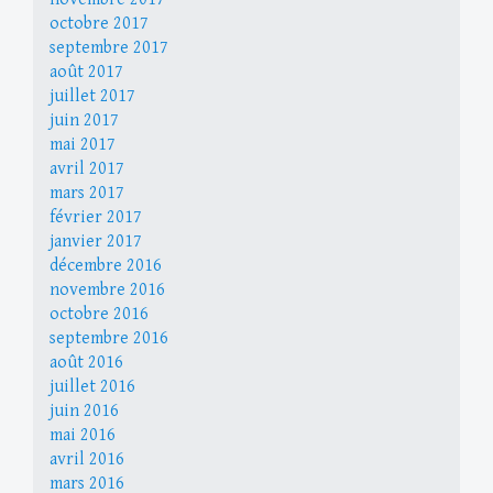
octobre 2017
septembre 2017
août 2017
juillet 2017
juin 2017
mai 2017
avril 2017
mars 2017
février 2017
janvier 2017
décembre 2016
novembre 2016
octobre 2016
septembre 2016
août 2016
juillet 2016
juin 2016
mai 2016
avril 2016
mars 2016