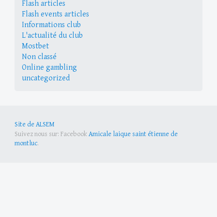
Flash articles
Flash events articles
Informations club
L'actualité du club
Mostbet
Non classé
Online gambling
uncategorized
Site de ALSEM
Suivez nous sur: Facebook
Amicale laique saint étienne de
montluc
.