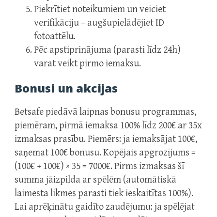
Piekrītiet noteikumiem un veiciet
verifikāciju – augšupielādējiet ID
fotoattēlu.
Pēc apstiprinājuma (parasti līdz 24h)
varat veikt pirmo iemaksu.
Bonusi un akcijas
Betsafe piedāvā laipnas bonusu programmas,
piemēram, pirmā iemaksa 100% līdz 200€ ar 35x
izmaksas prasību. Piemērs: ja iemaksājat 100€,
saņemat 100€ bonusu. Kopējais apgrozījums =
(100€ + 100€) × 35 = 7000€. Pirms izmaksas šī
summa jāizpilda ar spēlēm (automātiskā
laimesta likmes parasti tiek ieskaitītas 100%).
Lai aprēķinātu gaidīto zaudējumu: ja spēlējat