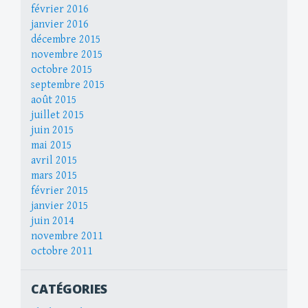
février 2016
janvier 2016
décembre 2015
novembre 2015
octobre 2015
septembre 2015
août 2015
juillet 2015
juin 2015
mai 2015
avril 2015
mars 2015
février 2015
janvier 2015
juin 2014
novembre 2011
octobre 2011
CATÉGORIES