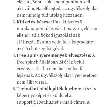
előtt a „Bónuszok” menüpontban kell
aktiválni. Ha elfelejted, az ügyfélszolgálat
nem mindig tud utólag hozzáadni.
Kifizetés késése:
Ha a kifizetés 5
munkanapon túl is várat magára, először
ellenőrizd a fiókod igazolásának
státuszát. Ezután vedd fel a kapcsolatot
az élő chat segítségével.
Free spin-nyeremények elvesztése:
A
free spinek általában 24 órán belül
érvényesek – ha nem használod fel,
lejárnak. Az ügyfélszolgálat ilyen esetben
nem állít vissza.
Technikai hibák játék közben:
Készíts
képernyőképet és küldd el a
support@1bet.hu.net e-mail-címre. A