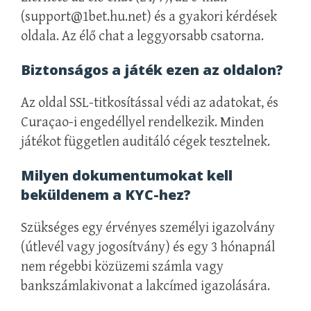
(support@1bet.hu.net) és a gyakori kérdések
oldala. Az élő chat a leggyorsabb csatorna.
Biztonságos a játék ezen az oldalon?
Az oldal SSL-titkosítással védi az adatokat, és
Curaçao-i engedéllyel rendelkezik. Minden
játékot független auditáló cégek tesztelnek.
Milyen dokumentumokat kell
beküldenem a KYC-hez?
Szükséges egy érvényes személyi igazolvány
(útlevél vagy jogosítvány) és egy 3 hónapnál
nem régebbi közüzemi számla vagy
bankszámlakivonat a lakcímed igazolására.