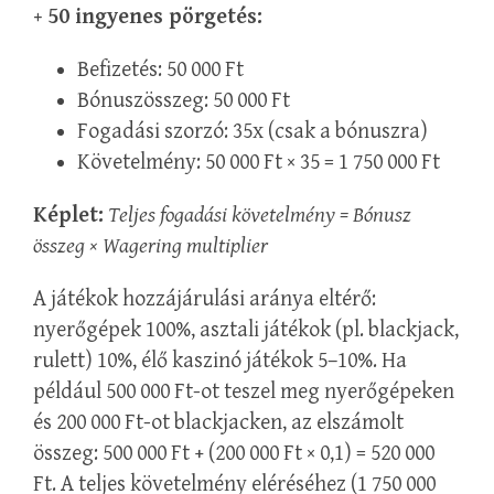
+ 50 ingyenes pörgetés:
Befizetés: 50 000 Ft
Bónuszösszeg: 50 000 Ft
Fogadási szorzó: 35x (csak a bónuszra)
Követelmény: 50 000 Ft × 35 = 1 750 000 Ft
Képlet:
Teljes fogadási követelmény = Bónusz
összeg × Wagering multiplier
A játékok hozzájárulási aránya eltérő:
nyerőgépek 100%, asztali játékok (pl. blackjack,
rulett) 10%, élő kaszinó játékok 5–10%. Ha
például 500 000 Ft-ot teszel meg nyerőgépeken
és 200 000 Ft-ot blackjacken, az elszámolt
összeg: 500 000 Ft + (200 000 Ft × 0,1) = 520 000
Ft. A teljes követelmény eléréséhez (1 750 000