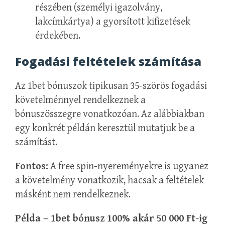
részében (személyi igazolvány,
lakcímkártya) a gyorsított kifizetések
érdekében.
Fogadási feltételek számítása
Az 1bet bónuszok tipikusan 35-szörös fogadási
követelménnyel rendelkeznek a
bónuszösszegre vonatkozóan. Az alábbiakban
egy konkrét példán keresztül mutatjuk be a
számítást.
Fontos:
A free spin-nyereményekre is ugyanez
a követelmény vonatkozik, hacsak a feltételek
másként nem rendelkeznek.
Példa – 1bet bónusz 100% akár 50 000 Ft-ig