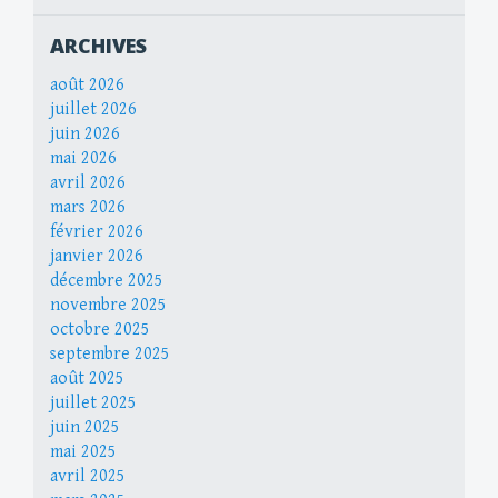
ARCHIVES
août 2026
juillet 2026
juin 2026
mai 2026
avril 2026
mars 2026
février 2026
janvier 2026
décembre 2025
novembre 2025
octobre 2025
septembre 2025
août 2025
juillet 2025
juin 2025
mai 2025
avril 2025