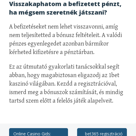
Visszakaphatom a befizetett pénzt,
ha mégsem szeretnék játszani?
A befizetéseket nem lehet visszavonni, amíg
nem teljesítetted a bónusz feltételeit. A valódi
pénzes egyenlegedet azonban bármikor
kérheted kifizetésre a pénztárban.
Ez az útmutató gyakorlati tanácsokkal segít
abban, hogy magabiztosan eligazodj az 1bet
kaszinó világában. Kezdd a regisztrációval,
ismerd meg a bónuszok számítását, és mindig
tartsd szem előtt a felelős játék alapelveit.
Post
Online Casino Gids:
bet365 regisztráció