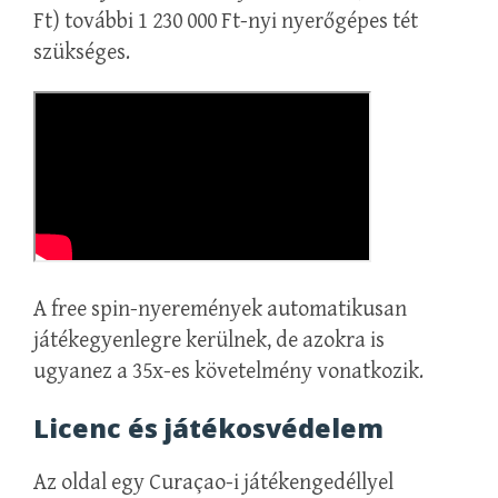
Ft) további 1 230 000 Ft-nyi nyerőgépes tét
szükséges.
A free spin-nyeremények automatikusan
játékegyenlegre kerülnek, de azokra is
ugyanez a 35x-es követelmény vonatkozik.
Licenc és játékosvédelem
Az oldal egy Curaçao-i játékengedéllyel