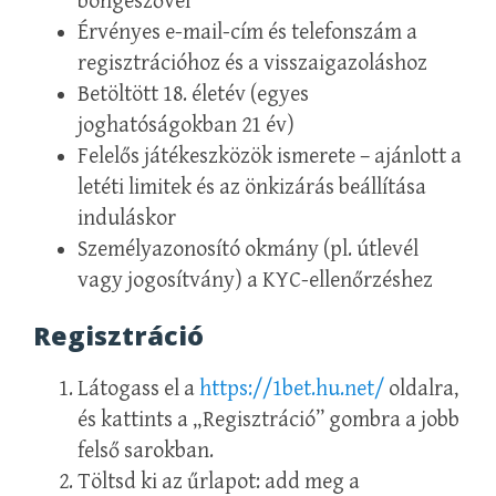
böngészővel
Érvényes e-mail-cím és telefonszám a
regisztrációhoz és a visszaigazoláshoz
Betöltött 18. életév (egyes
joghatóságokban 21 év)
Felelős játékeszközök ismerete – ajánlott a
letéti limitek és az önkizárás beállítása
induláskor
Személyazonosító okmány (pl. útlevél
vagy jogosítvány) a KYC-ellenőrzéshez
Regisztráció
Látogass el a
https://1bet.hu.net/
oldalra,
és kattints a „Regisztráció” gombra a jobb
felső sarokban.
Töltsd ki az űrlapot: add meg a