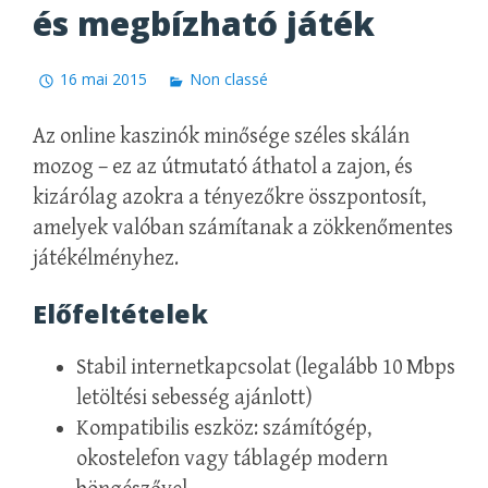
és megbízható játék
16 mai 2015
Non classé
Az online kaszinók minősége széles skálán
mozog – ez az útmutató áthatol a zajon, és
kizárólag azokra a tényezőkre összpontosít,
amelyek valóban számítanak a zökkenőmentes
játékélményhez.
Előfeltételek
Stabil internetkapcsolat (legalább 10 Mbps
letöltési sebesség ajánlott)
Kompatibilis eszköz: számítógép,
okostelefon vagy táblagép modern