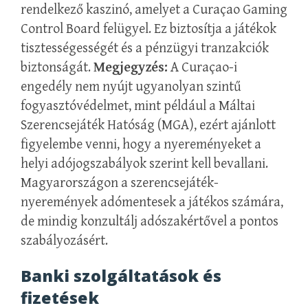
rendelkező kaszinó, amelyet a Curaçao Gaming
Control Board felügyel. Ez biztosítja a játékok
tisztességességét és a pénzügyi tranzakciók
biztonságát.
Megjegyzés:
A Curaçao-i
engedély nem nyújt ugyanolyan szintű
fogyasztóvédelmet, mint például a Máltai
Szerencsejáték Hatóság (MGA), ezért ajánlott
figyelembe venni, hogy a nyereményeket a
helyi adójogszabályok szerint kell bevallani.
Magyarországon a szerencsejáték-
nyeremények adómentesek a játékos számára,
de mindig konzultálj adószakértővel a pontos
szabályozásért.
Banki szolgáltatások és
fizetések