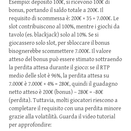
Esempio: deposito 100€, si ricevono 100€ di
bonus, portando il saldo totale a 200€. Il
requisito di scommessa è: 200€ × 35 = 7.000€. Le
slot contribuiscono al 100%, mentre i giochi da
tavolo (es. blackjack) solo al 10%. Se si
giocassero solo slot, per sbloccare il bonus
bisognerebbe scommettere 7.000€. Il valore
atteso del bonus può essere stimato sottraendo
la perdita attesa durante il gioco: se il RTP
medio delle slot è 96%, la perdita attesa su
7.000€ è 7.000€ × 4% = 280€, quindi il guadagno
netto atteso è 200€ (bonus) – 280€ = -80€
(perdita). Tuttavia, molti giocatori riescono a
completare il requisito con una perdita minore
grazie alla volatilità. Guarda il video tutorial
per approfondire: