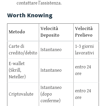
contattare l’assistenza.
Worth Knowing
Velocità
Velocità
Metodo
Deposito
Prelievo
Carte di
1-3 giorni
Istantaneo
credito/debito
lavorativi
E-wallet
entro 24
(Skrill,
Istantaneo
ore
Neteller)
Istantaneo
entro 24
Criptovalute
(dopo
ore
conferme)