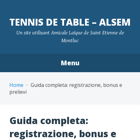
TENNIS DE TABLE – ALSEM
Un site utilisant Amicale Laïque de Saint Etienne de
Montluc
Menu
Skip
to
Home
Guida completa: registrazione, bonus e
content
prelievi
Guida completa:
registrazione, bonus e