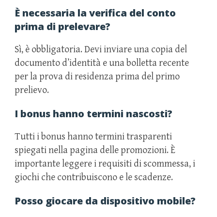
È necessaria la verifica del conto
prima di prelevare?
Sì, è obbligatoria. Devi inviare una copia del
documento d’identità e una bolletta recente
per la prova di residenza prima del primo
prelievo.
I bonus hanno termini nascosti?
Tutti i bonus hanno termini trasparenti
spiegati nella pagina delle promozioni. È
importante leggere i requisiti di scommessa, i
giochi che contribuiscono e le scadenze.
Posso giocare da dispositivo mobile?