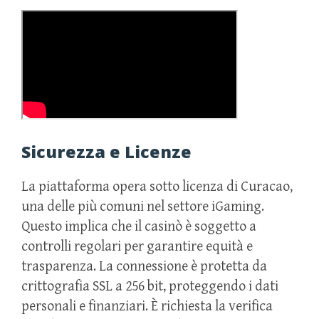
Sicurezza e Licenze
La piattaforma opera sotto licenza di Curacao,
una delle più comuni nel settore iGaming.
Questo implica che il casinò è soggetto a
controlli regolari per garantire equità e
trasparenza. La connessione è protetta da
crittografia SSL a 256 bit, proteggendo i dati
personali e finanziari. È richiesta la verifica