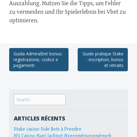
Auszahlung. Nutzen Sie die Tipps, um Fehler
zu vermeiden und Ihr Spielerlebnis bei Vbet zu
optimieren.
Post
Guida AdmiralBet bonus:
Guide pratique Stake
registrazione, codice e
: inscription, bonus
navigation
pagamenti
et retraits
Search
for:
ARTICLES RÉCENTS
Stake casino Side Bets à Prendre
NV Casino Napi Jackpot Nyereményesemények