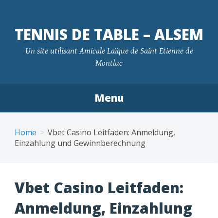
TENNIS DE TABLE – ALSEM
Un site utilisant Amicale Laïque de Saint Etienne de
Montluc
Menu
Skip
to
Home
Vbet Casino Leitfaden: Anmeldung,
content
Einzahlung und Gewinnberechnung
Vbet Casino Leitfaden:
Anmeldung, Einzahlung