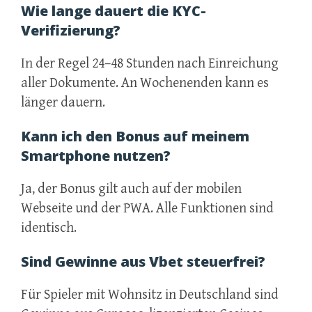
Wie lange dauert die KYC-
Verifizierung?
In der Regel 24–48 Stunden nach Einreichung
aller Dokumente. An Wochenenden kann es
länger dauern.
Kann ich den Bonus auf meinem
Smartphone nutzen?
Ja, der Bonus gilt auch auf der mobilen
Webseite und der PWA. Alle Funktionen sind
identisch.
Sind Gewinne aus Vbet steuerfrei?
Für Spieler mit Wohnsitz in Deutschland sind