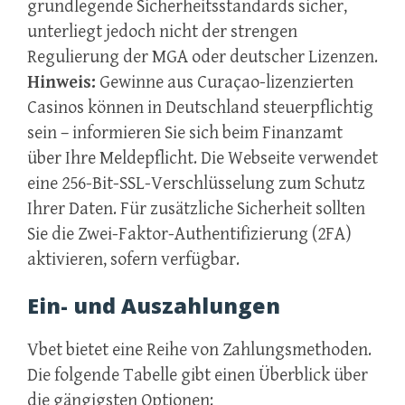
grundlegende Sicherheitsstandards sicher,
unterliegt jedoch nicht der strengen
Regulierung der MGA oder deutscher Lizenzen.
Hinweis:
Gewinne aus Curaçao-lizenzierten
Casinos können in Deutschland steuerpflichtig
sein – informieren Sie sich beim Finanzamt
über Ihre Meldepflicht. Die Webseite verwendet
eine 256-Bit-SSL-Verschlüsselung zum Schutz
Ihrer Daten. Für zusätzliche Sicherheit sollten
Sie die Zwei-Faktor-Authentifizierung (2FA)
aktivieren, sofern verfügbar.
Ein- und Auszahlungen
Vbet bietet eine Reihe von Zahlungsmethoden.
Die folgende Tabelle gibt einen Überblick über
die gängigsten Optionen: