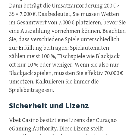
Dann beträgt die Umsatzanforderung 200 € ×
35 = 7.000 €. Das bedeutet, Sie müssen Wetten
im Gesamtwert von 7.000 € platzieren, bevor Sie
eine Auszahlung vornehmen können. Beachten
Sie, dass verschiedene Spiele unterschiedlich
zur Erfüllung beitragen: Spielautomaten
zählen meist 100 %, Tischspiele wie Blackjack
oft nur 10 % oder weniger. Wenn Sie also nur
Blackjack spielen, müssten Sie effektiv 70.000 €
umsetzen. Kalkulieren Sie immer die
Spielebeiträge ein.
Sicherheit und Lizenz
Vbet Casino besitzt eine Lizenz der Curaçao
eGaming Authority. Diese Lizenz stellt