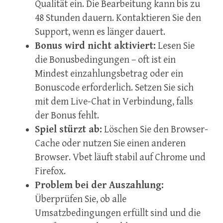
Qualität ein. Die Bearbeitung kann bis zu
48 Stunden dauern. Kontaktieren Sie den
Support, wenn es länger dauert.
Bonus wird nicht aktiviert:
Lesen Sie
die Bonusbedingungen – oft ist ein
Mindest einzahlungsbetrag oder ein
Bonuscode erforderlich. Setzen Sie sich
mit dem Live-Chat in Verbindung, falls
der Bonus fehlt.
Spiel stürzt ab:
Löschen Sie den Browser-
Cache oder nutzen Sie einen anderen
Browser. Vbet läuft stabil auf Chrome und
Firefox.
Problem bei der Auszahlung:
Überprüfen Sie, ob alle
Umsatzbedingungen erfüllt sind und die