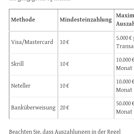
Maxim
Methode
Mindesteinzahlung
Ausza
5.000 €
Visa/Mastercard
10 €
Transa
10.000 
Skrill
10 €
Monat
10.000 
Neteller
10 €
Monat
50.000 
Banküberweisung
20 €
Monat
Beachten Sie, dass Auszahlungen in der Regel