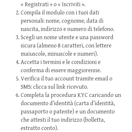
« Registrati » o « Iscriviti ».
Compila il modulo con i tuoi dati
personali: nome, cognome, data di
nascita, indirizzo e numero di telefono.
Scegli un nome utente e una password
sicura (almeno 8 caratteri, con lettere
maiuscole, minuscole e numeri).
Accetta i termini e le condizioni e
conferma di essere maggiorenne.
Verifica il tuo account tramite email o
SMS: clicca sul link ricevuto.
Completa la procedura KYC caricando un
documento d’identità (carta d’identità,
passaporto o patente) e un documento
che attesti il tuo indirizzo (bolletta,
estratto conto).