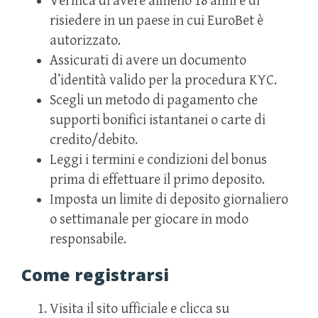
Verifica di avere almeno 18 anni e di
risiedere in un paese in cui EuroBet è
autorizzato.
Assicurati di avere un documento
d’identità valido per la procedura KYC.
Scegli un metodo di pagamento che
supporti bonifici istantanei o carte di
credito/debito.
Leggi i termini e condizioni del bonus
prima di effettuare il primo deposito.
Imposta un limite di deposito giornaliero
o settimanale per giocare in modo
responsabile.
Come registrarsi
Visita il sito ufficiale e clicca su