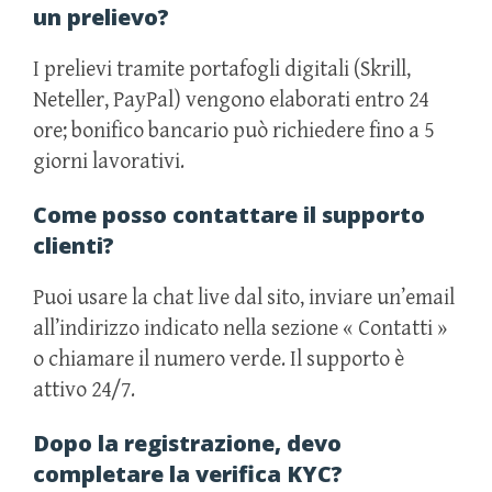
un prelievo?
I prelievi tramite portafogli digitali (Skrill,
Neteller, PayPal) vengono elaborati entro 24
ore; bonifico bancario può richiedere fino a 5
giorni lavorativi.
Come posso contattare il supporto
clienti?
Puoi usare la chat live dal sito, inviare un’email
all’indirizzo indicato nella sezione « Contatti »
o chiamare il numero verde. Il supporto è
attivo 24/7.
Dopo la registrazione, devo
completare la verifica KYC?