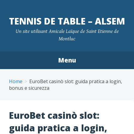
TENNIS DE TABLE – ALSEM
Un site utilisant Amicale Laïque de Saint Etienne de
Montluc
Menu
Skip
to
Home
EuroBet casinò slot: guida pratica a login,
content
bonus e sicurezza
EuroBet casinò slot:
guida pratica a login,