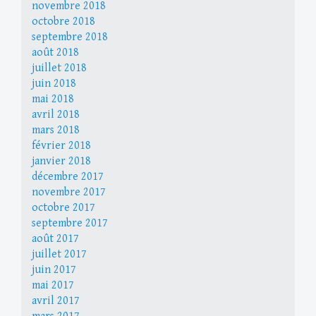
novembre 2018
octobre 2018
septembre 2018
août 2018
juillet 2018
juin 2018
mai 2018
avril 2018
mars 2018
février 2018
janvier 2018
décembre 2017
novembre 2017
octobre 2017
septembre 2017
août 2017
juillet 2017
juin 2017
mai 2017
avril 2017