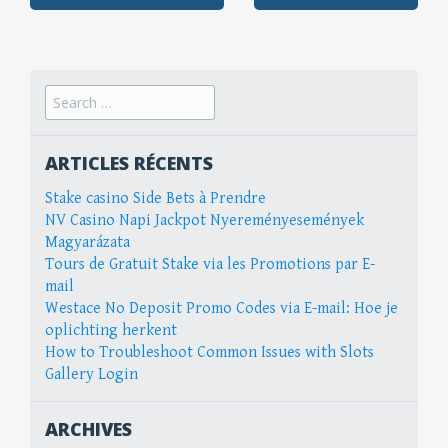
Search
for:
ARTICLES RÉCENTS
Stake casino Side Bets à Prendre
NV Casino Napi Jackpot Nyereményesemények
Magyarázata
Tours de Gratuit Stake via les Promotions par E-
mail
Westace No Deposit Promo Codes via E-mail: Hoe je
oplichting herkent
How to Troubleshoot Common Issues with Slots
Gallery Login
ARCHIVES