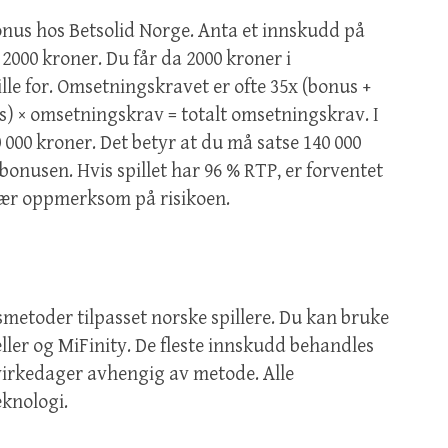
onus hos Betsolid Norge. Anta et innskudd på
2000 kroner. Du får da 2000 kroner i
lle for. Omsetningskravet er ofte 35x (bonus +
s) × omsetningskrav = totalt omsetningskrav. I
0 000 kroner. Det betyr at du må satse 140 000
 bonusen. Hvis spillet har 96 % RTP, er forventet
å vær oppmerksom på risikoen.
gsmetoder tilpasset norske spillere. Du kan bruke
eller og MiFinity. De fleste innskudd behandles
virkedager avhengig av metode. Alle
eknologi.