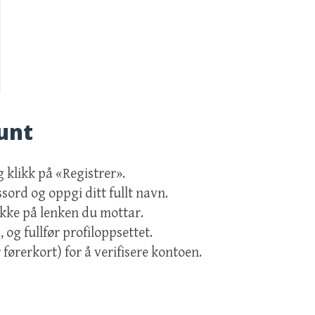
unt
g klikk på «Registrer».
ssord og oppgi ditt fullt navn.
ikke på lenken du mottar.
og fullfør profiloppsettet.
 førerkort) for å verifisere kontoen.