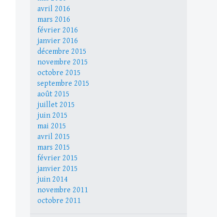
avril 2016
mars 2016
février 2016
janvier 2016
décembre 2015
novembre 2015
octobre 2015
septembre 2015
août 2015
juillet 2015
juin 2015
mai 2015
avril 2015
mars 2015
février 2015
janvier 2015
juin 2014
novembre 2011
octobre 2011