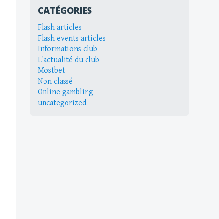
CATÉGORIES
Flash articles
Flash events articles
Informations club
L'actualité du club
Mostbet
Non classé
Online gambling
uncategorized