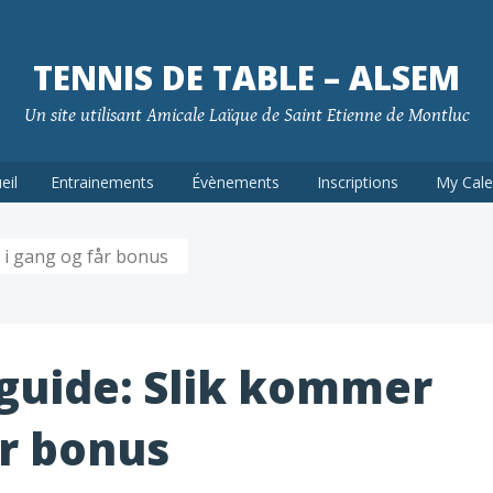
TENNIS DE TABLE – ALSEM
Un site utilisant Amicale Laïque de Saint Etienne de Montluc
eil
Entrainements
Évènements
Inscriptions
My Cale
u i gang og får bonus
-guide: Slik kommer
år bonus