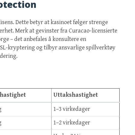
otection
sens. Dette betyr at kasinoet følger strenge
kerhet. Merk at gevinster fra Curacao-licensierte
rge – det anbefales å konsultere en
SL-kryptering og tilbyr ansvarlige spillverktøy
dering.
hastighet
Uttakshastighet
g
1–3 virkedager
g
1–2 virkedager