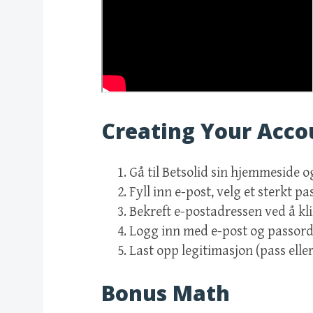
Creating Your Acco
Gå til Betsolid sin hjemmeside o
Fyll inn e-post, velg et sterkt pa
Bekreft e-postadressen ved å kl
Logg inn med e-post og passord, 
Last opp legitimasjon (pass eller
Bonus Math