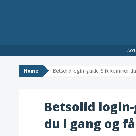
Skip
Accu
to
content
Home
Betsolid login-guide: Slik kommer d
Betsolid login
du i gang og f