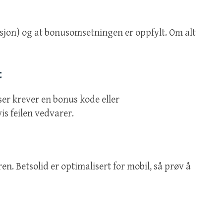
masjon) og at bonusomsetningen er oppfylt. Om alt
t
er krever en bonus kode eller
s feilen vedvarer.
en. Betsolid er optimalisert for mobil, så prøv å