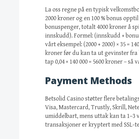
La oss regne på en typisk velkomstb
2000 kroner og en 100 % bonus opptil 
bonuspenger, totalt 4000 kroner å spi
innskudd). Formel: (innskudd + bonu
vårt eksempel: (2000 + 2000) × 35 = 14
kroner før du kan ta ut gevinster fra
tap 0,04 × 140 000 = 5600 kroner – s
Payment Methods
Betsolid Casino støtter flere betalin
Visa, Mastercard, Trustly, Skrill, Net
umiddelbart, mens uttak kan ta 1–3 
transaksjoner er kryptert med SSL-t