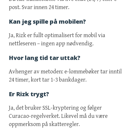
post. Svar innen 24 timer.
Kan jeg spille på mobilen?
Ja, Rizk er fullt optimalisert for mobil via
nettleseren – ingen app nødvendig.
Hvor lang tid tar uttak?
Avhenger av metoden: e-lommebøker tar inntil
24 timer, kort tar 1-3 bankdager.
Er Rizk trygt?
Ja, det bruker SSL-kryptering og følger
Curacao-regelverket. Likevel må du være
oppmerksom på skatteregler.