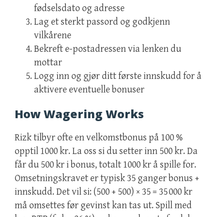
fødselsdato og adresse
Lag et sterkt passord og godkjenn
vilkårene
Bekreft e-postadressen via lenken du
mottar
Logg inn og gjør ditt første innskudd for å
aktivere eventuelle bonuser
How Wagering Works
Rizk tilbyr ofte en velkomstbonus på 100 %
opptil 1000 kr. La oss si du setter inn 500 kr. Da
får du 500 kr i bonus, totalt 1000 kr å spille for.
Omsetningskravet er typisk 35 ganger bonus +
innskudd. Det vil si: (500 + 500) × 35 = 35 000 kr
må omsettes før gevinst kan tas ut. Spill med