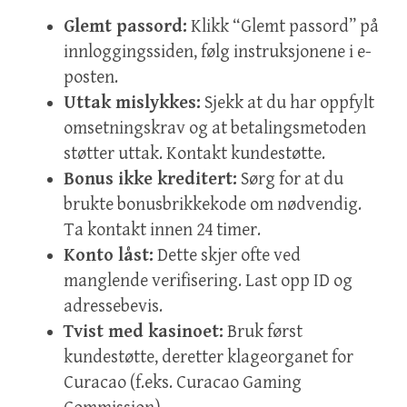
Glemt passord:
Klikk “Glemt passord” på
innloggingssiden, følg instruksjonene i e-
posten.
Uttak mislykkes:
Sjekk at du har oppfylt
omsetningskrav og at betalingsmetoden
støtter uttak. Kontakt kundestøtte.
Bonus ikke kreditert:
Sørg for at du
brukte bonusbrikkekode om nødvendig.
Ta kontakt innen 24 timer.
Konto låst:
Dette skjer ofte ved
manglende verifisering. Last opp ID og
adressebevis.
Tvist med kasinoet:
Bruk først
kundestøtte, deretter klageorganet for
Curacao (f.eks. Curacao Gaming