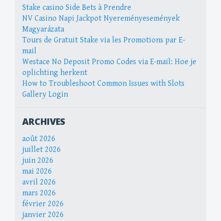
Stake casino Side Bets à Prendre
NV Casino Napi Jackpot Nyereményesemények
Magyarázata
Tours de Gratuit Stake via les Promotions par E-
mail
Westace No Deposit Promo Codes via E-mail: Hoe je
oplichting herkent
How to Troubleshoot Common Issues with Slots
Gallery Login
ARCHIVES
août 2026
juillet 2026
juin 2026
mai 2026
avril 2026
mars 2026
février 2026
janvier 2026