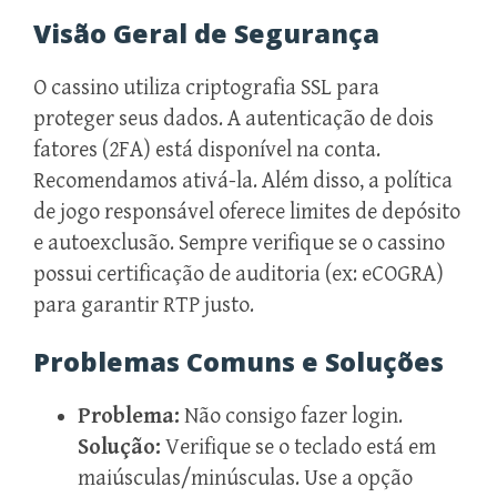
Visão Geral de Segurança
O cassino utiliza criptografia SSL para
proteger seus dados. A autenticação de dois
fatores (2FA) está disponível na conta.
Recomendamos ativá-la. Além disso, a política
de jogo responsável oferece limites de depósito
e autoexclusão. Sempre verifique se o cassino
possui certificação de auditoria (ex: eCOGRA)
para garantir RTP justo.
Problemas Comuns e Soluções
Problema:
Não consigo fazer login.
Solução:
Verifique se o teclado está em
maiúsculas/minúsculas. Use a opção