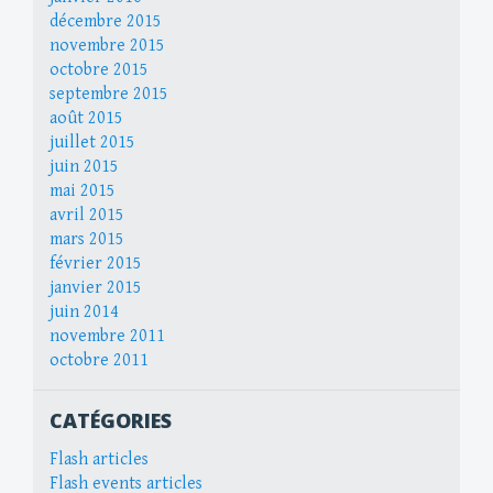
décembre 2015
novembre 2015
octobre 2015
septembre 2015
août 2015
juillet 2015
juin 2015
mai 2015
avril 2015
mars 2015
février 2015
janvier 2015
juin 2014
novembre 2011
octobre 2011
CATÉGORIES
Flash articles
Flash events articles