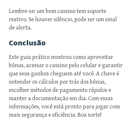
Lembre-se: um bom cassino tem suporte
reativo. Se houver silêncio, pode ser um sinal
de alerta.
Conclusão
Este guia prático mostrou como aproveitar
bônus, acessar o cassino pelo celular e garantir
que seus ganhos cheguem até você. A chave é
entender os cálculos por trás dos bônus,
escolher métodos de pagamento rápidos e
manter a documentação em dia. Com essas
informações, você está pronto para jogar com
mais segurança e eficiência. Boa sorte!