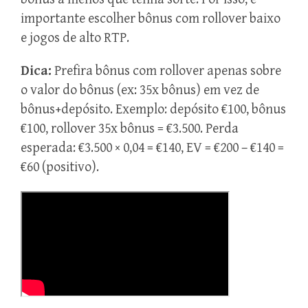
importante escolher bônus com rollover baixo
e jogos de alto RTP.
Dica:
Prefira bônus com rollover apenas sobre
o valor do bônus (ex: 35x bônus) em vez de
bônus+depósito. Exemplo: depósito €100, bônus
€100, rollover 35x bônus = €3.500. Perda
esperada: €3.500 × 0,04 = €140, EV = €200 – €140 =
€60 (positivo).