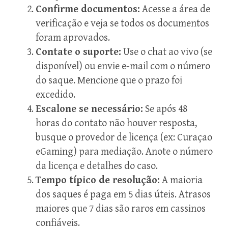
Confirme documentos:
Acesse a área de
verificação e veja se todos os documentos
foram aprovados.
Contate o suporte:
Use o chat ao vivo (se
disponível) ou envie e-mail com o número
do saque. Mencione que o prazo foi
excedido.
Escalone se necessário:
Se após 48
horas do contato não houver resposta,
busque o provedor de licença (ex: Curaçao
eGaming) para mediação. Anote o número
da licença e detalhes do caso.
Tempo típico de resolução:
A maioria
dos saques é paga em 5 dias úteis. Atrasos
maiores que 7 dias são raros em cassinos
confiáveis.