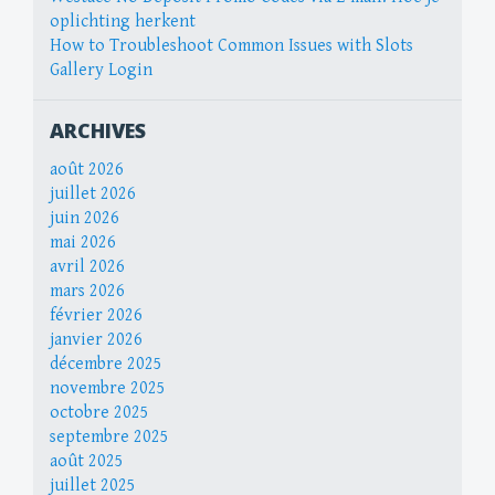
oplichting herkent
How to Troubleshoot Common Issues with Slots
Gallery Login
ARCHIVES
août 2026
juillet 2026
juin 2026
mai 2026
avril 2026
mars 2026
février 2026
janvier 2026
décembre 2025
novembre 2025
octobre 2025
septembre 2025
août 2025
juillet 2025