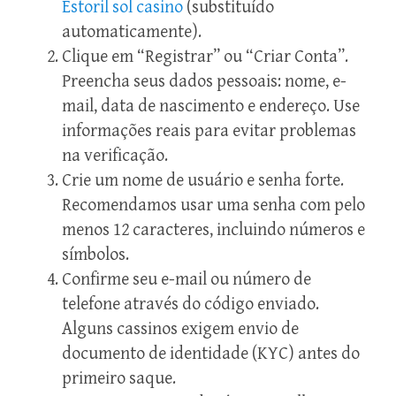
Estoril sol casino
(substituído
automaticamente).
Clique em “Registrar” ou “Criar Conta”.
Preencha seus dados pessoais: nome, e-
mail, data de nascimento e endereço. Use
informações reais para evitar problemas
na verificação.
Crie um nome de usuário e senha forte.
Recomendamos usar uma senha com pelo
menos 12 caracteres, incluindo números e
símbolos.
Confirme seu e-mail ou número de
telefone através do código enviado.
Alguns cassinos exigem envio de
documento de identidade (KYC) antes do
primeiro saque.