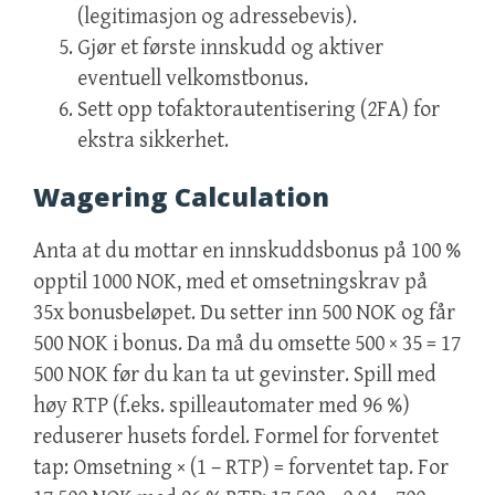
(legitimasjon og adressebevis).
Gjør et første innskudd og aktiver
eventuell velkomstbonus.
Sett opp tofaktorautentisering (2FA) for
ekstra sikkerhet.
Wagering Calculation
Anta at du mottar en innskuddsbonus på 100 %
opptil 1000 NOK, med et omsetningskrav på
35x bonusbeløpet. Du setter inn 500 NOK og får
500 NOK i bonus. Da må du omsette 500 × 35 = 17
500 NOK før du kan ta ut gevinster. Spill med
høy RTP (f.eks. spilleautomater med 96 %)
reduserer husets fordel. Formel for forventet
tap: Omsetning × (1 – RTP) = forventet tap. For