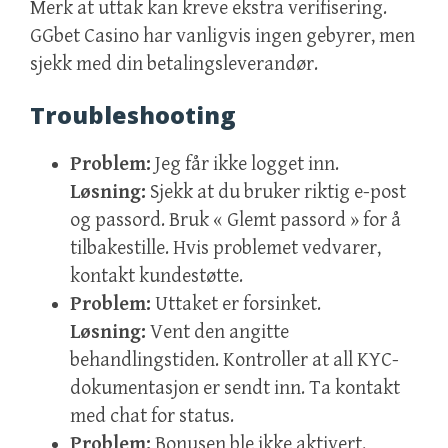
Merk at uttak kan kreve ekstra verifisering.
GGbet Casino har vanligvis ingen gebyrer, men
sjekk med din betalingsleverandør.
Troubleshooting
Problem:
Jeg får ikke logget inn.
Løsning:
Sjekk at du bruker riktig e-post
og passord. Bruk « Glemt passord » for å
tilbakestille. Hvis problemet vedvarer,
kontakt kundestøtte.
Problem:
Uttaket er forsinket.
Løsning:
Vent den angitte
behandlingstiden. Kontroller at all KYC-
dokumentasjon er sendt inn. Ta kontakt
med chat for status.
Problem:
Bonusen ble ikke aktivert.