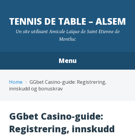
TENNIS DE TABLE – ALSEM
Un site utilisant Amicale Laïque de Saint Etienne de
Montluc
Menu
Skip
to
Home
GGbet Casino-guide: Registrering,
content
innskudd og bonuskrav
GGbet Casino-guide:
Registrering, innskudd