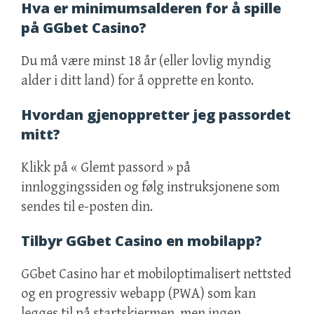
Hva er minimumsalderen for å spille
på GGbet Casino?
Du må være minst 18 år (eller lovlig myndig
alder i ditt land) for å opprette en konto.
Hvordan gjenoppretter jeg passordet
mitt?
Klikk på « Glemt passord » på
innloggingssiden og følg instruksjonene som
sendes til e-posten din.
Tilbyr GGbet Casino en mobilapp?
GGbet Casino har et mobiloptimalisert nettsted
og en progressiv webapp (PWA) som kan
legges til på startskjermen, men ingen