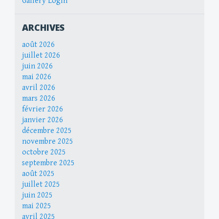
Gallery Login
ARCHIVES
août 2026
juillet 2026
juin 2026
mai 2026
avril 2026
mars 2026
février 2026
janvier 2026
décembre 2025
novembre 2025
octobre 2025
septembre 2025
août 2025
juillet 2025
juin 2025
mai 2025
avril 2025