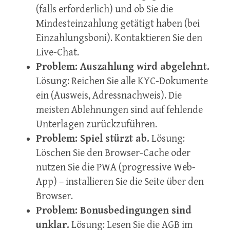
(falls erforderlich) und ob Sie die
Mindesteinzahlung getätigt haben (bei
Einzahlungsboni). Kontaktieren Sie den
Live-Chat.
Problem: Auszahlung wird abgelehnt.
Lösung: Reichen Sie alle KYC-Dokumente
ein (Ausweis, Adressnachweis). Die
meisten Ablehnungen sind auf fehlende
Unterlagen zurückzuführen.
Problem: Spiel stürzt ab.
Lösung:
Löschen Sie den Browser-Cache oder
nutzen Sie die PWA (progressive Web-
App) – installieren Sie die Seite über den
Browser.
Problem: Bonusbedingungen sind
unklar.
Lösung: Lesen Sie die AGB im