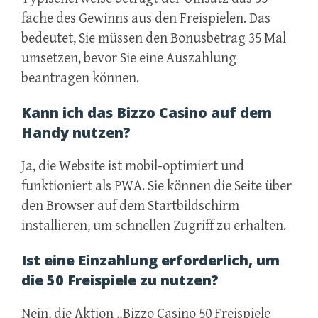
fache des Gewinns aus den Freispielen. Das
bedeutet, Sie müssen den Bonusbetrag 35 Mal
umsetzen, bevor Sie eine Auszahlung
beantragen können.
Kann ich das Bizzo Casino auf dem
Handy nutzen?
Ja, die Website ist mobil-optimiert und
funktioniert als PWA. Sie können die Seite über
den Browser auf dem Startbildschirm
installieren, um schnellen Zugriff zu erhalten.
Ist eine Einzahlung erforderlich, um
die 50 Freispiele zu nutzen?
Nein, die Aktion „Bizzo Casino 50 Freispiele