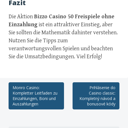
Fazit
Die Aktion
Bizzo Casino 50 Freispiele ohne
Einzahlung
ist ein attraktiver Einstieg, aber
Sie sollten die Mathematik dahinter verstehen.
Nutzen Sie die Tipps zum
verantwortungsvollen Spielen und beachten
Sie die Umsatzbedingungen. Viel Erfolg!
Post
Monro Casino:
Prihlásenie do
Kompletter Leitfaden zu
Casino classic:
navigation
Einzahlungen, Boni und
Kompletný návod a
Auszahlungen
bonusové kódy