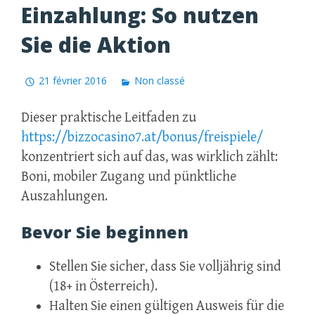
Einzahlung: So nutzen
Sie die Aktion
21 février 2016
Non classé
Dieser praktische Leitfaden zu
https://bizzocasino7.at/bonus/freispiele/
konzentriert sich auf das, was wirklich zählt:
Boni, mobiler Zugang und pünktliche
Auszahlungen.
Bevor Sie beginnen
Stellen Sie sicher, dass Sie volljährig sind
(18+ in Österreich).
Halten Sie einen gültigen Ausweis für die