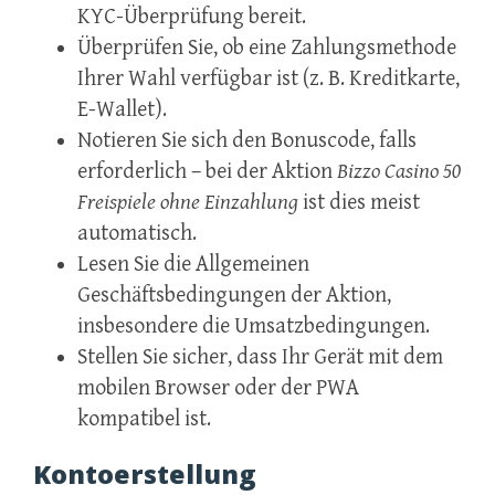
KYC-Überprüfung bereit.
Überprüfen Sie, ob eine Zahlungsmethode
Ihrer Wahl verfügbar ist (z. B. Kreditkarte,
E-Wallet).
Notieren Sie sich den Bonuscode, falls
erforderlich – bei der Aktion
Bizzo Casino 50
Freispiele ohne Einzahlung
ist dies meist
automatisch.
Lesen Sie die Allgemeinen
Geschäftsbedingungen der Aktion,
insbesondere die Umsatzbedingungen.
Stellen Sie sicher, dass Ihr Gerät mit dem
mobilen Browser oder der PWA
kompatibel ist.
Kontoerstellung