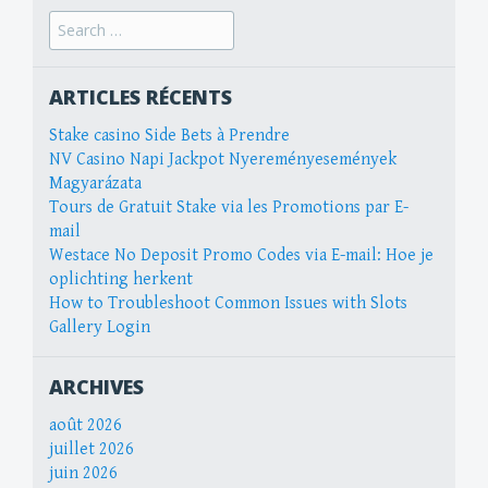
Search
for:
ARTICLES RÉCENTS
Stake casino Side Bets à Prendre
NV Casino Napi Jackpot Nyereményesemények
Magyarázata
Tours de Gratuit Stake via les Promotions par E-
mail
Westace No Deposit Promo Codes via E-mail: Hoe je
oplichting herkent
How to Troubleshoot Common Issues with Slots
Gallery Login
ARCHIVES
août 2026
juillet 2026
juin 2026