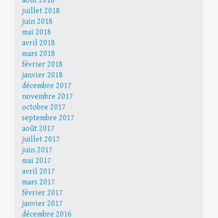
août 2018
juillet 2018
juin 2018
mai 2018
avril 2018
mars 2018
février 2018
janvier 2018
décembre 2017
novembre 2017
octobre 2017
septembre 2017
août 2017
juillet 2017
juin 2017
mai 2017
avril 2017
mars 2017
février 2017
janvier 2017
décembre 2016