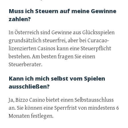
Muss ich Steuern auf meine Gewinne
zahlen?
In Österreich sind Gewinne aus Glücksspielen
grundsätzlich steuerfrei, aber bei Curacao-
lizenzierten Casinos kann eine Steuerpflicht
bestehen. Am besten fragen Sie einen
Steuerberater.
Kann ich mich selbst vom Spielen
ausschließen?
Ja, Bizzo Casino bietet einen Selbstausschluss
an. Sie können eine Sperrfrist von mindestens 6
Monaten festlegen.