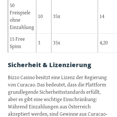
50
Freispiele
10
35x
14
ohne
Einzahlung
15 Free
3
35x
4,20
Spins
Sicherheit & Lizenzierung
Bizzo Casino besitzt eine Lizenz der Regierung
von Curacao. Das bedeutet, dass die Plattform
grundlegende Sicherheitsstandards erfüllt,
aber es gibt eine wichtige Einschränkung:
Während Einzahlungen aus Österreich
akzeptiert werden, sind Gewinne aus Curacao-