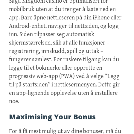
Saga Kingdom casino er optimalisert for
mobilbruk uten at du trenger å laste ned en
app. Bare åpne nettleseren på din iPhone eller
Android-enhet, naviger til nettsiden, og logg
inn. Siden tilpasser seg automatisk
skjermstørrelsen, slik at alle funksjoner –
registrering, innskudd, spill og uttak –
fungerer sømløst. For raskere tilgang kan du
legge til et bokmerke eller opprette en
progressiv web-app (PWA) ved å velge “Legg
til på startsiden” i nettlesermenyen. Dette gir
en app-lignende opplevelse uten å installere
noe.
Maximising Your Bonus
For å få mest mulig ut av dine bonuser, må du