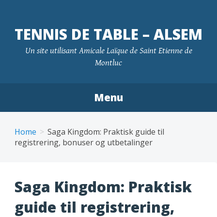
TENNIS DE TABLE – ALSEM
Un site utilisant Amicale Laïque de Saint Etienne de
Montluc
Menu
Skip
to
Home
Saga Kingdom: Praktisk guide til
content
registrering, bonuser og utbetalinger
Saga Kingdom: Praktisk
guide til registrering,