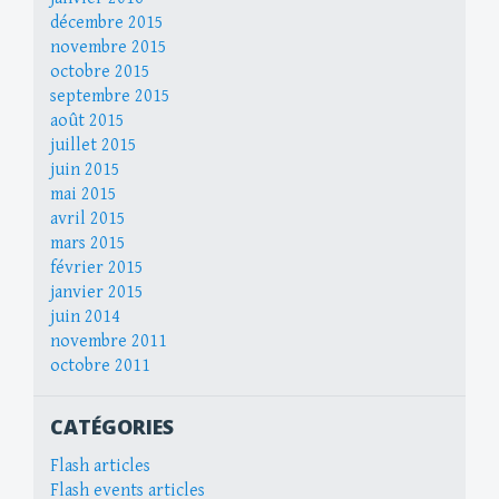
décembre 2015
novembre 2015
octobre 2015
septembre 2015
août 2015
juillet 2015
juin 2015
mai 2015
avril 2015
mars 2015
février 2015
janvier 2015
juin 2014
novembre 2011
octobre 2011
CATÉGORIES
Flash articles
Flash events articles