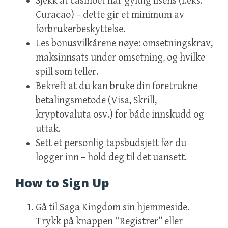
Sjekk at casinoet har gyldig lisens (f.eks.
Curacao) – dette gir et minimum av
forbrukerbeskyttelse.
Les bonusvilkårene nøye: omsetningskrav,
maksinnsats under omsetning, og hvilke
spill som teller.
Bekreft at du kan bruke din foretrukne
betalingsmetode (Visa, Skrill,
kryptovaluta osv.) for både innskudd og
uttak.
Sett et personlig tapsbudsjett før du
logger inn – hold deg til det uansett.
How to Sign Up
Gå til Saga Kingdom sin hjemmeside.
Trykk på knappen “Registrer” eller