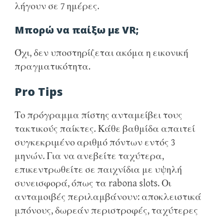
λήγουν σε 7 ημέρες.
Μπορώ να παίξω με VR;
Όχι, δεν υποστηρίζεται ακόμα η εικονική
πραγματικότητα.
Pro Tips
Το πρόγραμμα πίστης ανταμείβει τους
τακτικούς παίκτες. Κάθε βαθμίδα απαιτεί
συγκεκριμένο αριθμό πόντων εντός 3
μηνών. Για να ανεβείτε ταχύτερα,
επικεντρωθείτε σε παιχνίδια με υψηλή
συνεισφορά, όπως τα rabona slots. Οι
ανταμοιβές περιλαμβάνουν: αποκλειστικά
μπόνους, δωρεάν περιστροφές, ταχύτερες