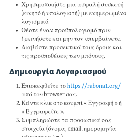
Χρησιμοποιήστε μια ασφαλή συσκευή
(κινητό ή υπολογιστή) με ενημερωμένο
λογισμικό.
Θέστε έναν προϋπολογισμό πριν
ξεκινήσετε και μην τον υπερβαίνετε.
Διαβάστε προσεκτικά τους όρους και
τις προϋποθέσεις των μπόνους.
Δημιουργία Λογαριασμού
Επισκεφθείτε το
https://rabona1.org/
από τον browser σας.
Κάντε κλικ στο κουμπί « Εγγραφή » ή
« Εγγραφείτε ».
Συμπληρώστε τα προσωπικά σας
στοιχεία (όνομα, email, ημερομηνία