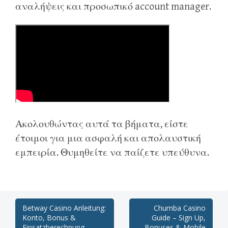
αναλήψεις και προσωπικό account manager.
Ακολουθώντας αυτά τα βήματα, είστε
έτοιμοι για μια ασφαλή και απολαυστική
εμπειρία. Θυμηθείτε να παίζετε υπεύθυνα.
Post
Betway Casino Anleitung:
Chumba Casino
Konto, Bonus &
Guide – Sign Up,
Einsatzberechnung
Bonuses & Mobile