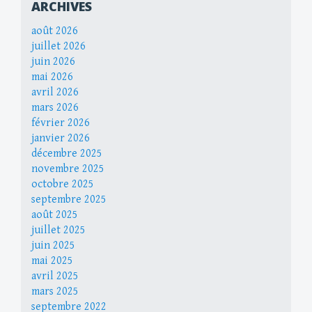
ARCHIVES
août 2026
juillet 2026
juin 2026
mai 2026
avril 2026
mars 2026
février 2026
janvier 2026
décembre 2025
novembre 2025
octobre 2025
septembre 2025
août 2025
juillet 2025
juin 2025
mai 2025
avril 2025
mars 2025
septembre 2022