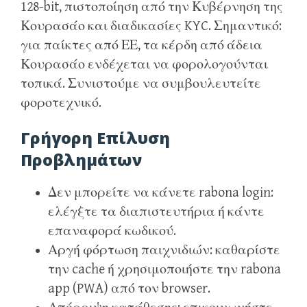
128-bit, πιστοποίηση από την Κυβέρνηση της
Κουρασάο και διαδικασίες KYC. Σημαντικό:
για παίκτες από ΕΕ, τα κέρδη από άδεια
Κουρασάο ενδέχεται να φορολογούνται
τοπικά. Συνιστούμε να συμβουλευτείτε
φοροτεχνικό.
Γρήγορη Επίλυση
Προβλημάτων
Δεν μπορείτε να κάνετε rabona login:
ελέγξτε τα διαπιστευτήρια ή κάντε
επαναφορά κωδικού.
Αργή φόρτωση παιχνιδιών: καθαρίστε
την cache ή χρησιμοποιήστε την rabona
app (PWA) από τον browser.