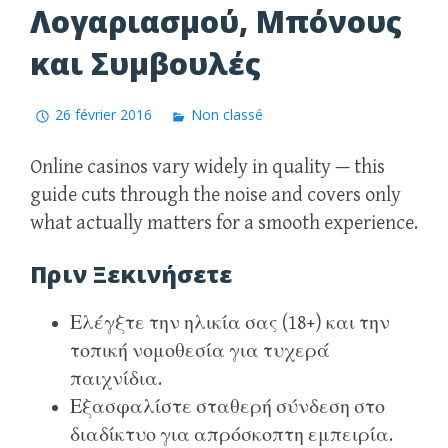
Λογαριασμού, Μπόνους
και Συμβουλές
26 février 2016
Non classé
Online casinos vary widely in quality — this
guide cuts through the noise and covers only
what actually matters for a smooth experience.
Πριν Ξεκινήσετε
Ελέγξτε την ηλικία σας (18+) και την
τοπική νομοθεσία για τυχερά
παιχνίδια.
Εξασφαλίστε σταθερή σύνδεση στο
διαδίκτυο για απρόσκοπτη εμπειρία.