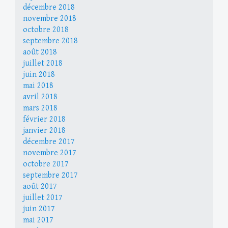
décembre 2018
novembre 2018
octobre 2018
septembre 2018
août 2018
juillet 2018
juin 2018
mai 2018
avril 2018
mars 2018
février 2018
janvier 2018
décembre 2017
novembre 2017
octobre 2017
septembre 2017
août 2017
juillet 2017
juin 2017
mai 2017