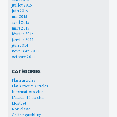
juillet 2015
juin 2015
mai 2015
avril 2015
mars 2015
février 2015
janvier 2015
juin 2014
novembre 2011
octobre 2011
CATÉGORIES
Flash articles
Flash events articles
Informations club
L'actualité du club
Mostbet
Non classé
Online gambling