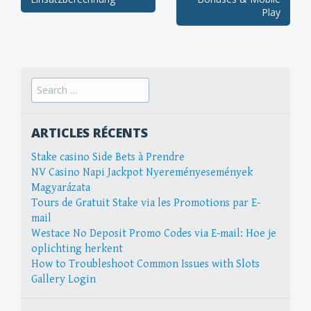
navigation
Play
Search
for:
ARTICLES RÉCENTS
Stake casino Side Bets à Prendre
NV Casino Napi Jackpot Nyereményesemények
Magyarázata
Tours de Gratuit Stake via les Promotions par E-
mail
Westace No Deposit Promo Codes via E-mail: Hoe je
oplichting herkent
How to Troubleshoot Common Issues with Slots
Gallery Login