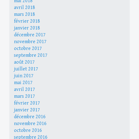
mai 2018
avril 2018
mars 2018
février 2018
janvier 2018
décembre 2017
novembre 2017
octobre 2017
septembre 2017
août 2017
juillet 2017
juin 2017
mai 2017
avril 2017
mars 2017
février 2017
janvier 2017
décembre 2016
novembre 2016
octobre 2016
septembre 2016