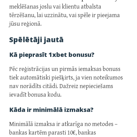
meklēšanas joslu vai klientu atbalsta
tērzēšanu, lai uzzinātu, vai spēle ir pieejama
jūsu reģionā.
Spēlētāji jautā
Kā pieprasīt 1xbet bonusu?
Pēc reģistrācijas un pirmās iemaksas bonuss
tiek automātiski piešķirts, ja vien noteikumos
nav norādīts citādi. Dažreiz nepieciešams
ievadīt bonusa kodu.
Kāda ir minimālā izmaksa?
Minimālā izmaksa ir atkarīga no metodes –
bankas kartēm parasti 10€, bankas