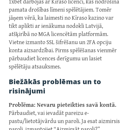
1xbet darbojas ar Kīraso licenci, kas nodrošina
pamata drošības līmeni spēlētājiem. Tomēr
jāņem vērā, ka laimesti no Kīraso kazino var
tikt aplikti ar ienākuma nodokli Latvijā,
atšķirībā no MGA licencētām platformām.
Vietne izmanto SSL šifrēšanu un 2FA opciju
konta aizsardzībai. Pirms spēlēšanas vienmēr
pārbaudiet licences derīgumu un lasiet
spēlētāju atsauksmes.
Biežākās problēmas un to
risinājumi
Problēma: Nevaru pieteikties savā kontā.
Pārbaudiet, vai ievadāt pareizu e-
pastu/lietotājvārdu un paroli. Ja esat aizmirsis
paroli, izmantojiet “Aizmirsāt paroli?”