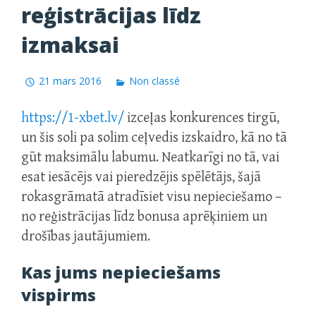
reģistrācijas līdz
izmaksai
21 mars 2016
Non classé
https://1-xbet.lv/
izceļas konkurences tirgū,
un šis soli pa solim ceļvedis izskaidro, kā no tā
gūt maksimālu labumu. Neatkarīgi no tā, vai
esat iesācējs vai pieredzējis spēlētājs, šajā
rokasgrāmatā atradīsiet visu nepieciešamo –
no reģistrācijas līdz bonusa aprēķiniem un
drošības jautājumiem.
Kas jums nepieciešams
vispirms