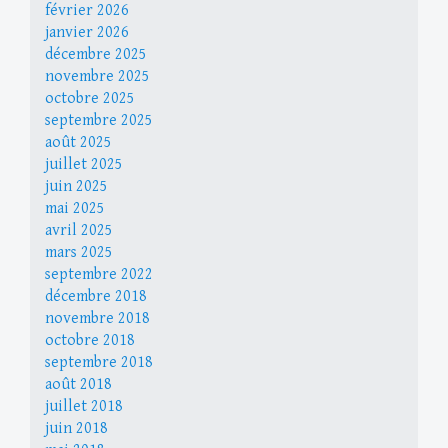
février 2026
janvier 2026
décembre 2025
novembre 2025
octobre 2025
septembre 2025
août 2025
juillet 2025
juin 2025
mai 2025
avril 2025
mars 2025
septembre 2022
décembre 2018
novembre 2018
octobre 2018
septembre 2018
août 2018
juillet 2018
juin 2018