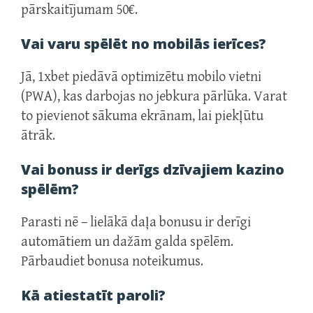
pārskaitījumam 50€.
Vai varu spēlēt no mobilās ierīces?
Jā, 1xbet piedāvā optimizētu mobilo vietni
(PWA), kas darbojas no jebkura pārlūka. Varat
to pievienot sākuma ekrānam, lai piekļūtu
ātrāk.
Vai bonuss ir derīgs dzīvajiem kazino
spēlēm?
Parasti nē – lielākā daļa bonusu ir derīgi
automātiem un dažām galda spēlēm.
Pārbaudiet bonusa noteikumus.
Kā atiestatīt paroli?