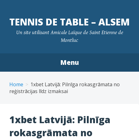
TENNIS DE TABLE – ALSEM
Un site utilisant Amicale Laïque de Saint Etienne de
Montluc
Menu
Skip
to
Home
1xbet Latvijā: Pilnīga rokasgrāmata no
content
reģistrācijas līdz izmaksai
1xbet Latvijā: Pilnīga
rokasgrāmata no