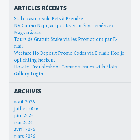
ARTICLES RÉCENTS
Stake casino Side Bets à Prendre
NV Casino Napi Jackpot Nyereményesemények
Magyarázata
Tours de Gratuit Stake via les Promotions par E-
mail
Westace No Deposit Promo Codes via E-mail: Hoe je
oplichting herkent
How to Troubleshoot Common Issues with Slots
Gallery Login
ARCHIVES
août 2026
juillet 2026
juin 2026
mai 2026
avril 2026
mars 2026