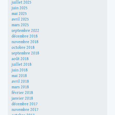
juillet 2025
juin 2025
mai 2025
avril 2025
mars 2025
septembre 2022
décembre 2018
novembre 2018
octobre 2018
septembre 2018
août 2018
juillet 2018
juin 2018
mai 2018
avril 2018
mars 2018
février 2018
janvier 2018
décembre 2017
novembre 2017