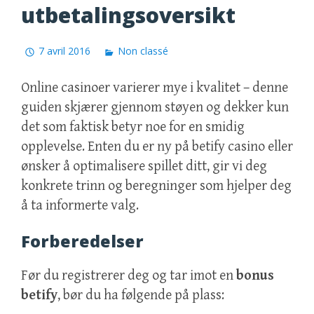
utbetalingsoversikt
7 avril 2016
Non classé
Online casinoer varierer mye i kvalitet – denne
guiden skjærer gjennom støyen og dekker kun
det som faktisk betyr noe for en smidig
opplevelse. Enten du er ny på betify casino eller
ønsker å optimalisere spillet ditt, gir vi deg
konkrete trinn og beregninger som hjelper deg
å ta informerte valg.
Forberedelser
Før du registrerer deg og tar imot en
bonus
betify
, bør du ha følgende på plass: