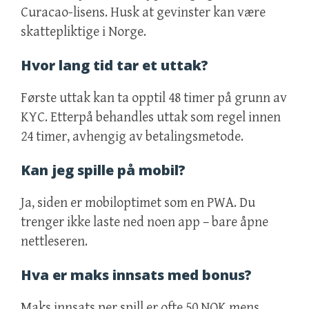
Curacao-lisens. Husk at gevinster kan være
skattepliktige i Norge.
Hvor lang tid tar et uttak?
Første uttak kan ta opptil 48 timer på grunn av
KYC. Etterpå behandles uttak som regel innen
24 timer, avhengig av betalingsmetode.
Kan jeg spille på mobil?
Ja, siden er mobiloptimet som en PWA. Du
trenger ikke laste ned noen app – bare åpne
nettleseren.
Hva er maks innsats med bonus?
Maks innsats per spill er ofte 50 NOK mens