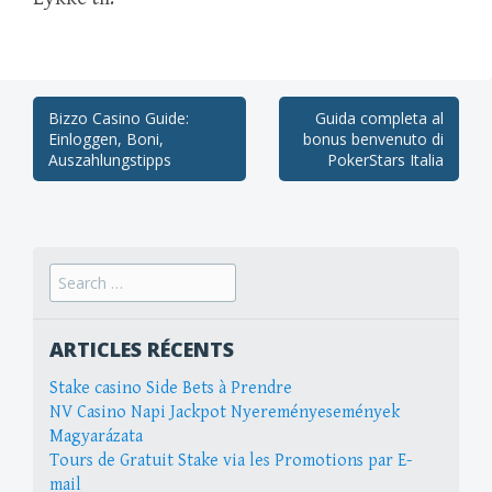
Post
Bizzo Casino Guide:
Guida completa al
Einloggen, Boni,
bonus benvenuto di
navigation
Auszahlungstipps
PokerStars Italia
Search
for:
ARTICLES RÉCENTS
Stake casino Side Bets à Prendre
NV Casino Napi Jackpot Nyereményesemények
Magyarázata
Tours de Gratuit Stake via les Promotions par E-
mail