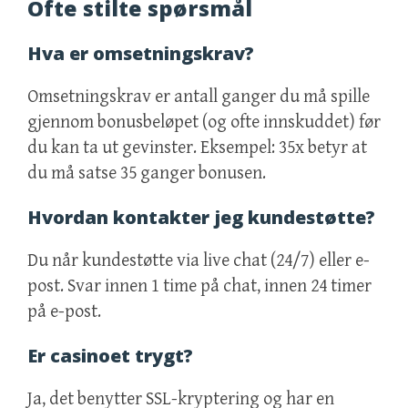
Ofte stilte spørsmål
Hva er omsetningskrav?
Omsetningskrav er antall ganger du må spille
gjennom bonusbeløpet (og ofte innskuddet) før
du kan ta ut gevinster. Eksempel: 35x betyr at
du må satse 35 ganger bonusen.
Hvordan kontakter jeg kundestøtte?
Du når kundestøtte via live chat (24/7) eller e-
post. Svar innen 1 time på chat, innen 24 timer
på e-post.
Er casinoet trygt?
Ja, det benytter SSL-kryptering og har en