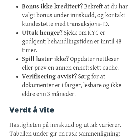
Bonus ikke kreditert?
Bekreft at du har
valgt bonus under innskudd, og kontakt
kundestøtte med transaksjons-ID.
Uttak henger?
Sjekk om KYC er
godkjent; behandlingstiden er inntil 48
timer.
Spill laster ikke?
Oppdater nettleser
eller prøv en annen enhet; slett cache.
Verifisering avvist?
Sørg for at
dokumenter er i farger, lesbare og ikke
eldre enn 3 måneder.
Verdt å vite
Hastigheten på innskudd og uttak varierer.
Tabellen under gir en rask sammenligning: