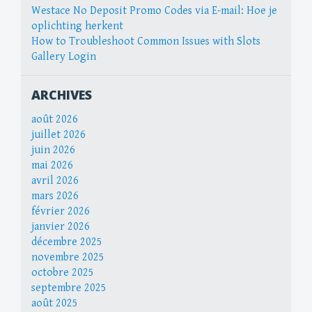
Westace No Deposit Promo Codes via E-mail: Hoe je
oplichting herkent
How to Troubleshoot Common Issues with Slots
Gallery Login
ARCHIVES
août 2026
juillet 2026
juin 2026
mai 2026
avril 2026
mars 2026
février 2026
janvier 2026
décembre 2025
novembre 2025
octobre 2025
septembre 2025
août 2025