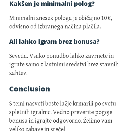
Kakšen je minimalni polog?
Minimalni znesek pologa je običajno 10 €,
odvisno od izbranega načina plačila.
Ali lahko igram brez bonusa?
Seveda. Vsako ponudbo lahko zavrnete in
igrate samo z lastnimi sredstvi brez stavnih
zahtev.
Conclusion
S temi nasveti boste lažje krmarili po svetu
spletnih igralnic. Vedno preverite pogoje
bonusa in igrajte odgovorno. Želimo vam
veliko zabave in sreče!