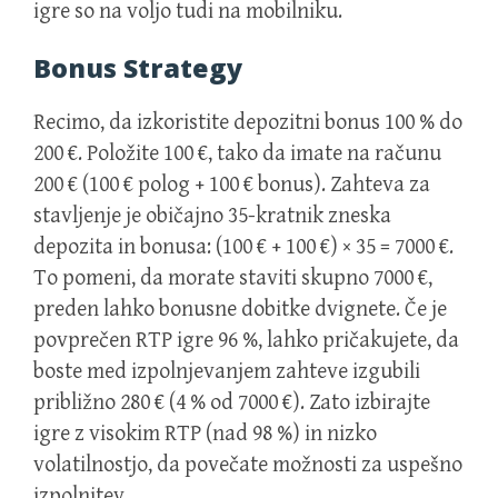
igre so na voljo tudi na mobilniku.
Bonus Strategy
Recimo, da izkoristite depozitni bonus 100 % do
200 €. Položite 100 €, tako da imate na računu
200 € (100 € polog + 100 € bonus). Zahteva za
stavljenje je običajno 35-kratnik zneska
depozita in bonusa: (100 € + 100 €) × 35 = 7000 €.
To pomeni, da morate staviti skupno 7000 €,
preden lahko bonusne dobitke dvignete. Če je
povprečen RTP igre 96 %, lahko pričakujete, da
boste med izpolnjevanjem zahteve izgubili
približno 280 € (4 % od 7000 €). Zato izbirajte
igre z visokim RTP (nad 98 %) in nizko
volatilnostjo, da povečate možnosti za uspešno
izpolnitev.