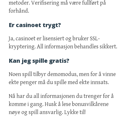
metoder. Verifisering må være fullført på
forhånd.
Er casinoet trygt?
Ja, casinoet er lisensiert og bruker SSL-
kryptering. All informasjon behandles sikkert.
Kan jeg spille gratis?
Noen spill tilbyr demomodus, men for å vinne
ekte penger må du spille med ekte innsats.
Nå har du all informasjonen du trenger for å
komme i gang. Husk å lese bonusvilkårene
nøye og spill ansvarlig. Lykke til!