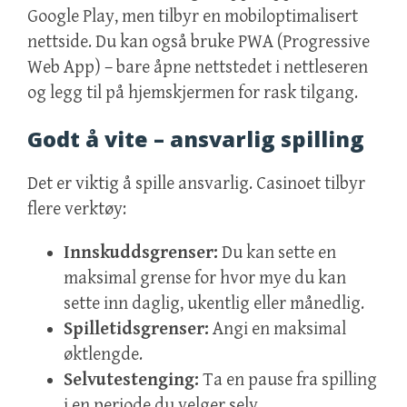
Google Play, men tilbyr en mobiloptimalisert
nettside. Du kan også bruke PWA (Progressive
Web App) – bare åpne nettstedet i nettleseren
og legg til på hjemskjermen for rask tilgang.
Godt å vite – ansvarlig spilling
Det er viktig å spille ansvarlig. Casinoet tilbyr
flere verktøy:
Innskuddsgrenser:
Du kan sette en
maksimal grense for hvor mye du kan
sette inn daglig, ukentlig eller månedlig.
Spilletidsgrenser:
Angi en maksimal
øktlengde.
Selvutestenging:
Ta en pause fra spilling
i en periode du velger selv.