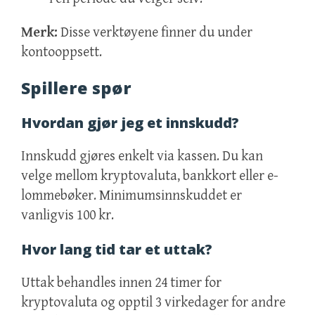
Merk:
Disse verktøyene finner du under
kontooppsett.
Spillere spør
Hvordan gjør jeg et innskudd?
Innskudd gjøres enkelt via kassen. Du kan
velge mellom kryptovaluta, bankkort eller e-
lommebøker. Minimumsinnskuddet er
vanligvis 100 kr.
Hvor lang tid tar et uttak?
Uttak behandles innen 24 timer for
kryptovaluta og opptil 3 virkedager for andre