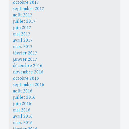
octobre 2017
septembre 2017
août 2017
juillet 2017
juin 2017
mai 2017
avril 2017
mars 2017
février 2017
janvier 2017
décembre 2016
novembre 2016
octobre 2016
septembre 2016
août 2016
juillet 2016
juin 2016
mai 2016
avril 2016
mars 2016