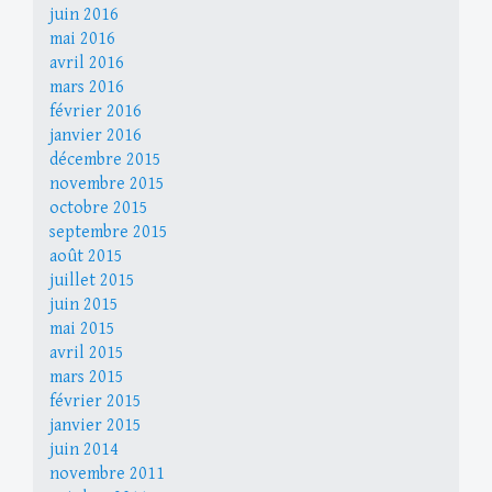
juin 2016
mai 2016
avril 2016
mars 2016
février 2016
janvier 2016
décembre 2015
novembre 2015
octobre 2015
septembre 2015
août 2015
juillet 2015
juin 2015
mai 2015
avril 2015
mars 2015
février 2015
janvier 2015
juin 2014
novembre 2011