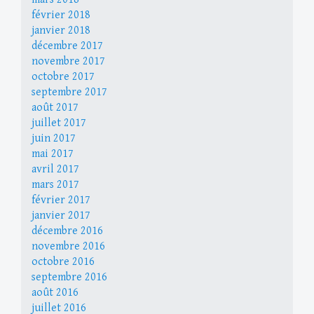
février 2018
janvier 2018
décembre 2017
novembre 2017
octobre 2017
septembre 2017
août 2017
juillet 2017
juin 2017
mai 2017
avril 2017
mars 2017
février 2017
janvier 2017
décembre 2016
novembre 2016
octobre 2016
septembre 2016
août 2016
juillet 2016