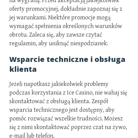
na wygraną. Przed akceptacją jakiejkolwiek
oferty promocyjnej, dokładnie zapoznaj się z
jej warunkami. Niektóre promocje mogą
wymagać spełnienia określonych warunków
obrotu. Zaleca się, aby zawsze czytać
regulamin, aby uniknąć niespodzianek.
Wsparcie techniczne i obsługa
klienta
Jeżeli napotkasz jakiekolwiek problemy
podczas korzystania z Ice Casino, nie wahaj się
skontaktować z obsługą klienta. Zespół
wsparcia technicznego jest dostępny, aby
pomóc rozwiązać wszelkie trudności. Możesz
się z nimi skontaktować poprzez czat na żywo,
e-mail lub telefon.