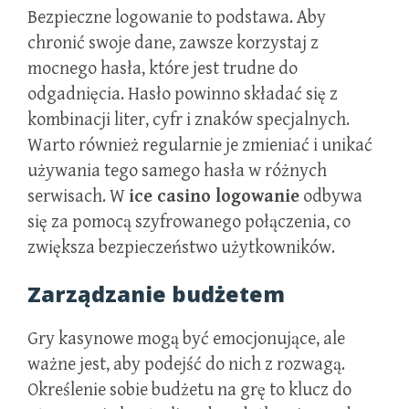
Bezpieczne logowanie to podstawa. Aby
chronić swoje dane, zawsze korzystaj z
mocnego hasła, które jest trudne do
odgadnięcia. Hasło powinno składać się z
kombinacji liter, cyfr i znaków specjalnych.
Warto również regularnie je zmieniać i unikać
używania tego samego hasła w różnych
serwisach. W
ice casino logowanie
odbywa
się za pomocą szyfrowanego połączenia, co
zwiększa bezpieczeństwo użytkowników.
Zarządzanie budżetem
Gry kasynowe mogą być emocjonujące, ale
ważne jest, aby podejść do nich z rozwagą.
Określenie sobie budżetu na grę to klucz do