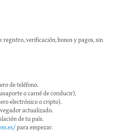
 registro, verificación, bonos y pagos, sin
ero de teléfono.
asaporte o carné de conducir).
ro electrónico o cripto).
avegador actualizado.
lación de tu país.
om.es/
para empezar.