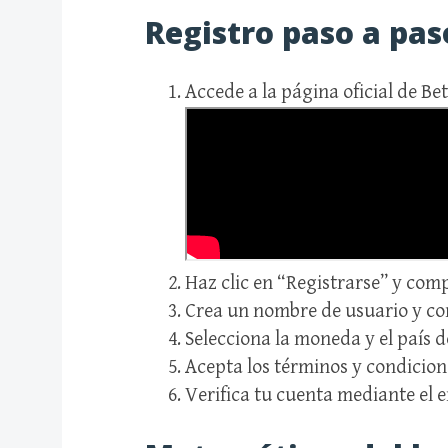
Registro paso a pas
Accede a la página oficial de Be
Haz clic en “Registrarse” y comp
Crea un nombre de usuario y co
Selecciona la moneda y el país d
Acepta los términos y condicione
Verifica tu cuenta mediante el e