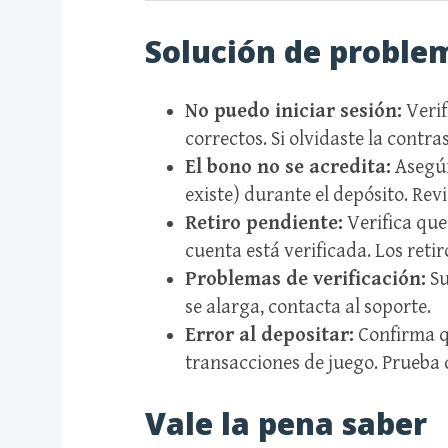
Solución de proble
No puedo iniciar sesión:
Verif
correctos. Si olvidaste la contr
El bono no se acredita:
Asegúr
existe) durante el depósito. Rev
Retiro pendiente:
Verifica que
cuenta está verificada. Los reti
Problemas de verificación:
Su
se alarga, contacta al soporte.
Error al depositar:
Confirma q
transacciones de juego. Prueba
Vale la pena saber