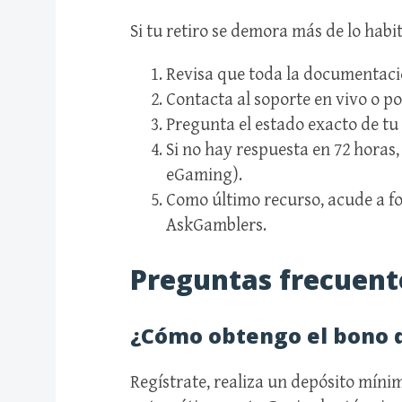
Si tu retiro se demora más de lo habit
Revisa que toda la documentaci
Contacta al soporte en vivo o p
Pregunta el estado exacto de tu 
Si no hay respuesta en 72 horas,
eGaming).
Como último recurso, acude a fo
AskGamblers.
Preguntas frecuent
¿Cómo obtengo el bono 
Regístrate, realiza un depósito mínim