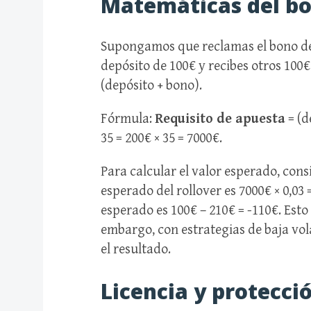
Matemáticas del b
Supongamos que reclamas el bono de 
depósito de 100 € y recibes otros 100 
(depósito + bono).
Fórmula:
Requisito de apuesta
= (d
35 = 200 € × 35 = 7000 €.
Para calcular el valor esperado, cons
esperado del rollover es 7000 € × 0,03 =
esperado es 100 € – 210 € = -110 €. Est
embargo, con estrategias de baja vo
el resultado.
Licencia y protecci