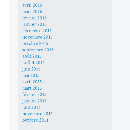
avril 2016
mars 2016
février 2016
janvier 2016
décembre 2015
novembre 2015
octobre 2015
septembre 2015
août 2015
juillet 2015
juin 2015
mai 2015
avril 2015
mars 2015
février 2015
janvier 2015
juin 2014
novembre 2011
octobre 2011