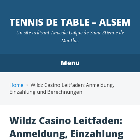
TENNIS DE TABLE – ALSEM
Un site utilisant Amicale Laïque de Saint Etienne de
Montluc
Menu
Skip
to
Home
Wildz Casino Leitfaden: Anmeldung,
content
Einzahlung und Berechnungen
Wildz Casino Leitfaden:
Anmeldung, Einzahlung