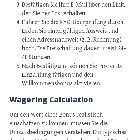
Bestätigen Sie Ihre E‑Mail über den Link,
den Sie per Post erhalten.
Führen Sie die KYC-Überprüfung durch:
Laden Sie einen gültigen Ausweis und
einen Adressnachweis (z. B. Rechnung)
hoch. Die Freischaltung dauert meist 24–
48 Stunden.
Nach Bestätigung können Sie Ihre erste
Einzahlung tätigen und den
Willkommensbonus aktivieren.
Wagering Calculation
Um den Wert eines Bonus realistisch
einschätzen zu können, müssen Sie die
Umsatzbedingungen verstehen. Ein typisches