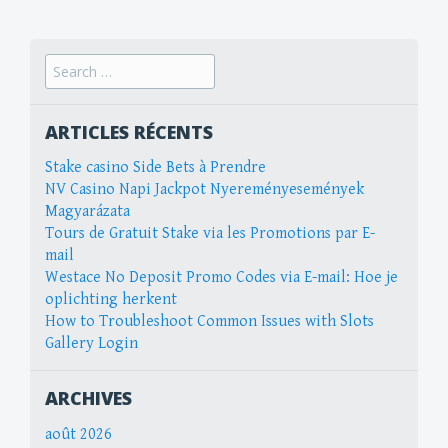
Search
for:
ARTICLES RÉCENTS
Stake casino Side Bets à Prendre
NV Casino Napi Jackpot Nyereményesemények
Magyarázata
Tours de Gratuit Stake via les Promotions par E-
mail
Westace No Deposit Promo Codes via E-mail: Hoe je
oplichting herkent
How to Troubleshoot Common Issues with Slots
Gallery Login
ARCHIVES
août 2026