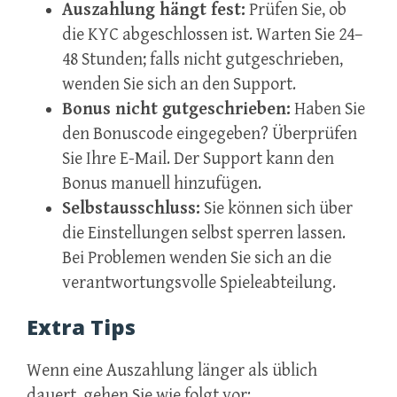
Auszahlung hängt fest:
Prüfen Sie, ob
die KYC abgeschlossen ist. Warten Sie 24–
48 Stunden; falls nicht gutgeschrieben,
wenden Sie sich an den Support.
Bonus nicht gutgeschrieben:
Haben Sie
den Bonuscode eingegeben? Überprüfen
Sie Ihre E-Mail. Der Support kann den
Bonus manuell hinzufügen.
Selbstausschluss:
Sie können sich über
die Einstellungen selbst sperren lassen.
Bei Problemen wenden Sie sich an die
verantwortungsvolle Spieleabteilung.
Extra Tips
Wenn eine Auszahlung länger als üblich
dauert, gehen Sie wie folgt vor: