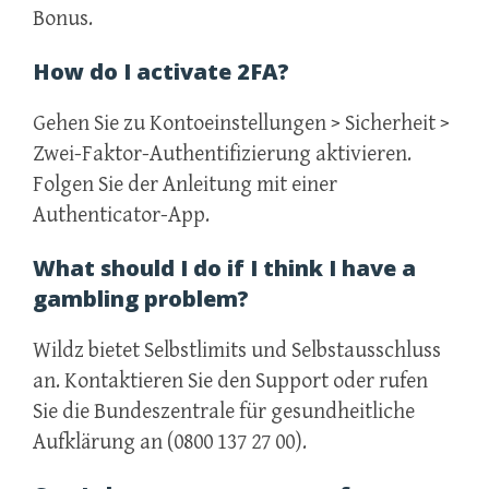
Bonus.
How do I activate 2FA?
Gehen Sie zu Kontoeinstellungen > Sicherheit >
Zwei-Faktor-Authentifizierung aktivieren.
Folgen Sie der Anleitung mit einer
Authenticator-App.
What should I do if I think I have a
gambling problem?
Wildz bietet Selbstlimits und Selbstausschluss
an. Kontaktieren Sie den Support oder rufen
Sie die Bundeszentrale für gesundheitliche
Aufklärung an (0800 137 27 00).