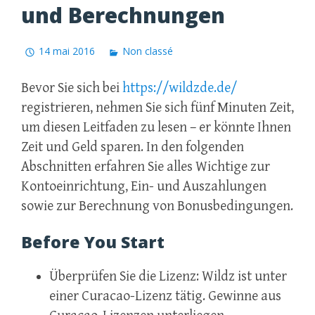
und Berechnungen
14 mai 2016
Non classé
Bevor Sie sich bei
https://wildzde.de/
registrieren, nehmen Sie sich fünf Minuten Zeit,
um diesen Leitfaden zu lesen – er könnte Ihnen
Zeit und Geld sparen. In den folgenden
Abschnitten erfahren Sie alles Wichtige zur
Kontoeinrichtung, Ein- und Auszahlungen
sowie zur Berechnung von Bonusbedingungen.
Before You Start
Überprüfen Sie die Lizenz: Wildz ist unter
einer Curacao-Lizenz tätig. Gewinne aus