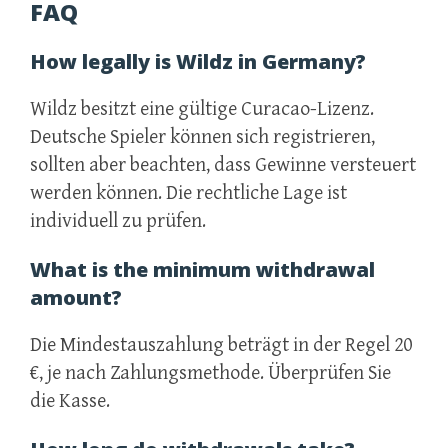
FAQ
How legally is Wildz in Germany?
Wildz besitzt eine gültige Curacao-Lizenz.
Deutsche Spieler können sich registrieren,
sollten aber beachten, dass Gewinne versteuert
werden können. Die rechtliche Lage ist
individuell zu prüfen.
What is the minimum withdrawal
amount?
Die Mindestauszahlung beträgt in der Regel 20
€, je nach Zahlungsmethode. Überprüfen Sie
die Kasse.