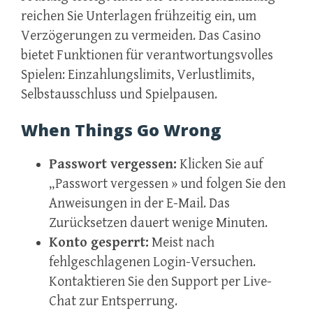
reichen Sie Unterlagen frühzeitig ein, um
Verzögerungen zu vermeiden. Das Casino
bietet Funktionen für verantwortungsvolles
Spielen: Einzahlungslimits, Verlustlimits,
Selbstausschluss und Spielpausen.
When Things Go Wrong
Passwort vergessen:
Klicken Sie auf
„Passwort vergessen » und folgen Sie den
Anweisungen in der E-Mail. Das
Zurücksetzen dauert wenige Minuten.
Konto gesperrt:
Meist nach
fehlgeschlagenen Login-Versuchen.
Kontaktieren Sie den Support per Live-
Chat zur Entsperrung.