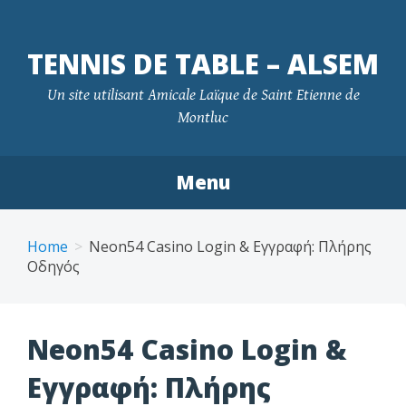
TENNIS DE TABLE – ALSEM
Un site utilisant Amicale Laïque de Saint Etienne de
Montluc
Menu
Skip
to
Home
Neon54 Casino Login & Εγγραφή: Πλήρης
content
Οδηγός
Neon54 Casino Login &
Εγγραφή: Πλήρης