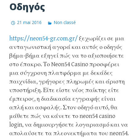
Οδηγός
21 mai 2016
Non classé
https://neon54-gr.com.gr/
ξεχωρίζει σε μια
ανταγωνιστική αγορά και αυτός ο οδηγός
βήμα-βήμα εξηγεί πώς να το αξιοποιήσετε
στο έπακρο. Το Neon54 Casino προσφέρει
μια σύγχρονη πλατφόρμα με δεκάδες
παιχνίδια, γρήγορες πληρωμές και άριστη
υποστήριξη. Είτε είστε νέος παίκτης είτε
έμπειρος, η διαδικασία εγγραφής είναι
απλή και ασφαλής. Στον οδηγό αυτό, θα
μάθετε πώς να κάνετε το neon54 casino
login, να δημιουργήσετε λογαριασμό και να
απολαύσετε τα πλεονεκτήματα του neon54.