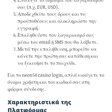
Επιλέξτε το νόμισμα του λογαριασμού
σας (π.χ. EUR, USD).
Αποδεχθείτε τους όρους και τις
προϋποθέσεις και ολοκληρώστε την
εγγραφή.
Επαληθεύστε τον λογαριασμό σας
μέσω του email ή SMS που θα λάβετε.
Μετά την επαλήθευση, μπορείτε να
κάνετε την πρώτη σας κατάθεση και
να ξεκινήσετε το παιχνίδι.
Για το neon54 casino login, απλά εισάγετε το
όνομα χρήστη και τον κωδικό σας στη
φόρμα σύνδεσης.
Χαρακτηριστικά της
Πλατφόρμας