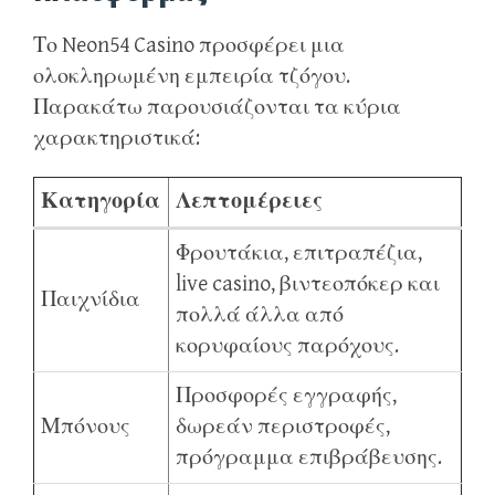
Το Neon54 Casino προσφέρει μια
ολοκληρωμένη εμπειρία τζόγου.
Παρακάτω παρουσιάζονται τα κύρια
χαρακτηριστικά:
Κατηγορία
Λεπτομέρειες
Φρουτάκια, επιτραπέζια,
live casino, βιντεοπόκερ και
Παιχνίδια
πολλά άλλα από
κορυφαίους παρόχους.
Προσφορές εγγραφής,
Μπόνους
δωρεάν περιστροφές,
πρόγραμμα επιβράβευσης.