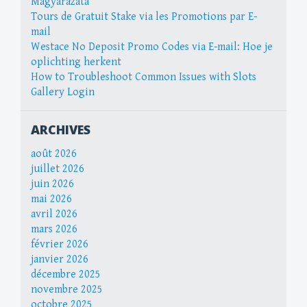
Magyarázata
Tours de Gratuit Stake via les Promotions par E-
mail
Westace No Deposit Promo Codes via E-mail: Hoe je
oplichting herkent
How to Troubleshoot Common Issues with Slots
Gallery Login
ARCHIVES
août 2026
juillet 2026
juin 2026
mai 2026
avril 2026
mars 2026
février 2026
janvier 2026
décembre 2025
novembre 2025
octobre 2025