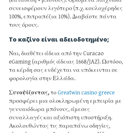
(κατάθεση + μπόνους). Ορισμένα παιχνίδια
συνεισφέρουν λιγότερο (π.χ. κουλοχέρηδες
100%, επιτραπέζια 10%). Διαβάστε πάντα
τους όρους.
Το καζίνο είναι αδειοδοτημένο;
Ναι, διαθέτει άδεια από την Curacao
eGaming (αριθμός άδειας 1668/JAZ). Ωστόσο,
τα κέρδη σας ενδέχεται να υπόκεινται σε
φορολογία στην Ελλάδα.
Συνοψίζοντας,
το
Greatwin casino greece
προσφέρει μια ολοκληρωμένη εμπειρία με
γενναιόδωρα μπόνους, άμεσες
συναλλαγές και αξιόπιστη υποστήριξη.
Ακολουθώντας τις παραπάνω οδηγίες,