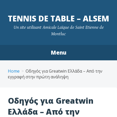
TENNIS DE TABLE – ALSEM
Un site utilisant Amicale Laïque de Saint Etienne de
Montluc
Menu
Skip
to
Home
Οδηγός για Greatwin Ελλάδα – Από την
content
εγγραφή στην πρώτη ανάληψη
Οδηγός για Greatwin
Ελλάδα – Από την