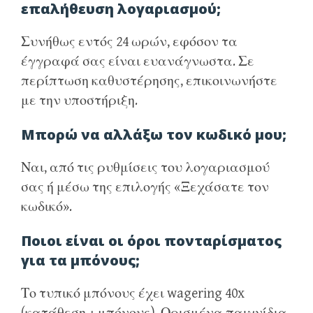
επαλήθευση λογαριασμού;
Συνήθως εντός 24 ωρών, εφόσον τα
έγγραφά σας είναι ευανάγνωστα. Σε
περίπτωση καθυστέρησης, επικοινωνήστε
με την υποστήριξη.
Μπορώ να αλλάξω τον κωδικό μου;
Ναι, από τις ρυθμίσεις του λογαριασμού
σας ή μέσω της επιλογής «Ξεχάσατε τον
κωδικό».
Ποιοι είναι οι όροι πονταρίσματος
για τα μπόνους;
Το τυπικό μπόνους έχει wagering 40x