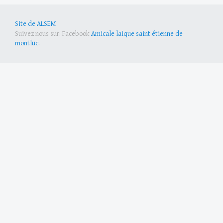
Site de ALSEM
Suivez nous sur: Facebook
Amicale laique saint étienne de
montluc
.