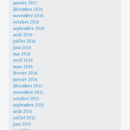
janvier 2017
décembre 2016
novembre 2016
octobre 2016
septembre 2016
août 2016
juillet 2016
juin 2016
mai 2016
avril 2016
mars 2016
février 2016
janvier 2016
décembre 2015
novembre 2015
octobre 2015
septembre 2015
août 2015
juillet 2015
juin 2015