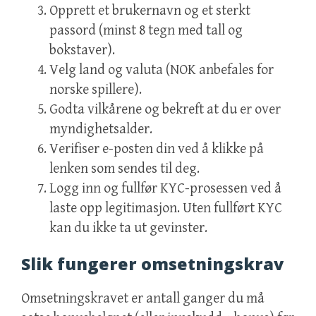
Opprett et brukernavn og et sterkt
passord (minst 8 tegn med tall og
bokstaver).
Velg land og valuta (NOK anbefales for
norske spillere).
Godta vilkårene og bekreft at du er over
myndighetsalder.
Verifiser e-posten din ved å klikke på
lenken som sendes til deg.
Logg inn og fullfør KYC-prosessen ved å
laste opp legitimasjon. Uten fullført KYC
kan du ikke ta ut gevinster.
Slik fungerer omsetningskrav
Omsetningskravet er antall ganger du må