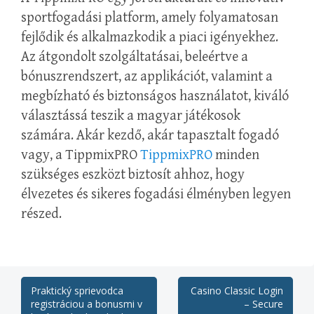
sportfogadási platform, amely folyamatosan
fejlődik és alkalmazkodik a piaci igényekhez.
Az átgondolt szolgáltatásai, beleértve a
bónuszrendszert, az applikációt, valamint a
megbízható és biztonságos használatot, kiváló
választássá teszik a magyar játékosok
számára. Akár kezdő, akár tapasztalt fogadó
vagy, a TippmixPRO
TippmixPRO
minden
szükséges eszközt biztosít ahhoz, hogy
élvezetes és sikeres fogadási élményben legyen
részed.
Post
Praktický sprievodca
Casino Classic Login
registráciou a bonusmi v
– Secure