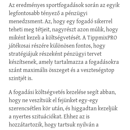
Az eredményes sportfogadások során az egyik
legfontosabb tényező a pénzügyi
menedzsment. Az, hogy egy fogadó sikerrel
teheti meg tétjeit, nagyrészt azon múlik, hogy
miként kezeli a költségvetését. A TippmixPRO
játékosai részére különösen fontos, hogy
stratégiájuk részeként pénzügyi tervet
készítsenek, amely tartalmazza a fogadásokra
szánt maximális összeget és a veszteségstop
szintjét is.
A fogadási költségvetés kezelése segít abban,
hogy ne veszítsük el fejünket egy-egy
szerencsétlen kör után, és higgadtan kezeljük
a nyertes szituációkat. Ehhez az is
hozzátartozik, hogy tartsuk nyilván a