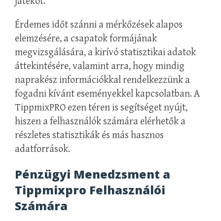
játékot.
Érdemes időt szánni a mérkőzések alapos
elemzésére, a csapatok formájának
megvizsgálására, a kirívó statisztikai adatok
áttekintésére, valamint arra, hogy mindig
naprakész információkkal rendelkezzünk a
fogadni kívánt eseményekkel kapcsolatban. A
TippmixPRO ezen téren is segítséget nyújt,
hiszen a felhasználók számára elérhetők a
részletes statisztikák és más hasznos
adatforrások.
Pénzügyi Menedzsment a
Tippmixpro Felhasználói
Számára