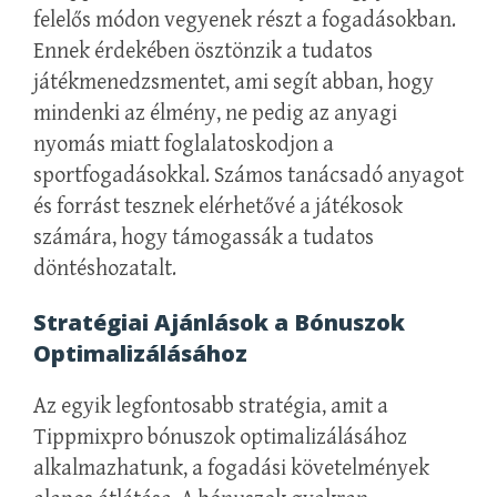
felelős módon vegyenek részt a fogadásokban.
Ennek érdekében ösztönzik a tudatos
játékmenedzsmentet, ami segít abban, hogy
mindenki az élmény, ne pedig az anyagi
nyomás miatt foglalatoskodjon a
sportfogadásokkal. Számos tanácsadó anyagot
és forrást tesznek elérhetővé a játékosok
számára, hogy támogassák a tudatos
döntéshozatalt.
Stratégiai Ajánlások a Bónuszok
Optimalizálásához
Az egyik legfontosabb stratégia, amit a
Tippmixpro bónuszok optimalizálásához
alkalmazhatunk, a fogadási követelmények