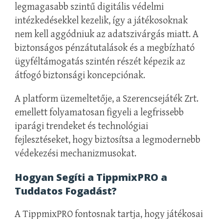
legmagasabb szintű digitális védelmi
intézkedésekkel kezelik, így a játékosoknak
nem kell aggódniuk az adatszivárgás miatt. A
biztonságos pénzátutalások és a megbízható
ügyféltámogatás szintén részét képezik az
átfogó biztonsági koncepciónak.
A platform üzemeltetője, a Szerencsejáték Zrt.
emellett folyamatosan figyeli a legfrissebb
iparági trendeket és technológiai
fejlesztéseket, hogy biztosítsa a legmodernebb
védekezési mechanizmusokat.
Hogyan Segíti a TippmixPRO a
Tuddatos Fogadást?
A TippmixPRO fontosnak tartja, hogy játékosai