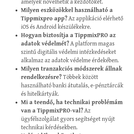
amelyek növelhetik a kezdőtőkét.
Milyen eszközökkel használható a
Tippmixpro app?
Az applikáció elérhető
iOS és Android készülékekre.
Hogyan biztosítja a TippmixPRO az
adatok védelmét?
A platform magas
szintű digitális védelmi intézkedéseket
alkalmaz az adatok védelme érdekében.
Milyen tranzakciós módszerek állnak
rendelkezésre?
Többek között
használható banki átutalás, e-pénztárcák
és hitelkártyák.
Mi a teendő, ha technikai problémám
van a TippmixPRO-val?
Az
ügyfélszolgálat gyors segítséget nyújt
technikai kérdésekben.