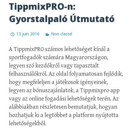
TippmixPRO-n:
Gyorstalpaló Útmutató
13 juin 2016
Non classé
A TippmixPRO számos lehetőséget kínál a
sportfogadók számára Magyarországon,
legyen szó kezdőkről vagy tapasztalt
felhasználókról. Az oldal folyamatosan fejlődik,
hogy megfeleljen a játékosok igényeinek,
legyen az bónuszajánlatok, a Tippmixpro app
vagy az online fogadási lehetőségek terén. Az
alábbiakban részletesen bemutatjuk, hogyan
hozhatjuk ki a legtöbbet a platform nyújtotta
lehetőségekből.