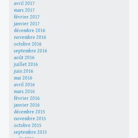
avril 2017
mars 2017
février 2017
janvier 2017
décembre 2016
novembre 2016
octobre 2016
septembre 2016
août 2016
juillet 2016
juin 2016
mai 2016
avril 2016
mars 2016
février 2016
janvier 2016
décembre 2015
novembre 2015
octobre 2015
septembre 2015