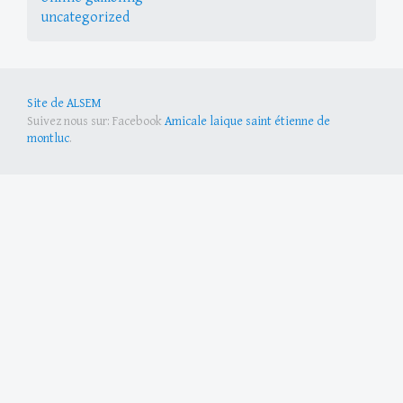
uncategorized
Site de ALSEM
Suivez nous sur: Facebook
Amicale laique saint étienne de
montluc
.