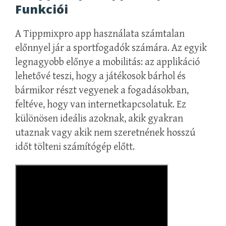
Funkciói
A Tippmixpro app használata számtalan
előnnyel jár a sportfogadók számára. Az egyik
legnagyobb előnye a mobilitás: az applikáció
lehetővé teszi, hogy a játékosok bárhol és
bármikor részt vegyenek a fogadásokban,
feltéve, hogy van internetkapcsolatuk. Ez
különösen ideális azoknak, akik gyakran
utaznak vagy akik nem szeretnének hosszú
időt tölteni számítógép előtt.