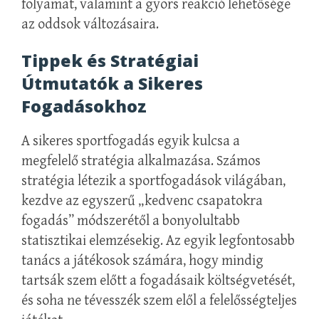
folyamat, valamint a gyors reakció lehetősége
az oddsok változásaira.
Tippek és Stratégiai
Útmutatók a Sikeres
Fogadásokhoz
A sikeres sportfogadás egyik kulcsa a
megfelelő stratégia alkalmazása. Számos
stratégia létezik a sportfogadások világában,
kezdve az egyszerű „kedvenc csapatokra
fogadás” módszerétől a bonyolultabb
statisztikai elemzésekig. Az egyik legfontosabb
tanács a játékosok számára, hogy mindig
tartsák szem előtt a fogadásaik költségvetését,
és soha ne tévesszék szem elől a felelősségteljes