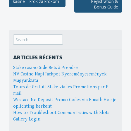
navigation
kasíne – krok za krokom
Registration &
Bonus Guide
Search
for:
ARTICLES RÉCENTS
Stake casino Side Bets à Prendre
NV Casino Napi Jackpot Nyereményesemények
Magyarázata
Tours de Gratuit Stake via les Promotions par E-
mail
Westace No Deposit Promo Codes via E-mail: Hoe je
oplichting herkent
How to Troubleshoot Common Issues with Slots
Gallery Login