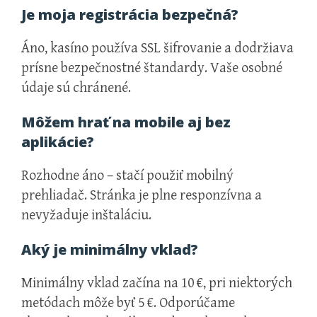
Je moja registrácia bezpečná?
Áno, kasíno používa SSL šifrovanie a dodržiava
prísne bezpečnostné štandardy. Vaše osobné
údaje sú chránené.
Môžem hrať na mobile aj bez
aplikácie?
Rozhodne áno – stačí použiť mobilný
prehliadač. Stránka je plne responzívna a
nevyžaduje inštaláciu.
Aký je minimálny vklad?
Minimálny vklad začína na 10 €, pri niektorých
metódach môže byť 5 €. Odporúčame