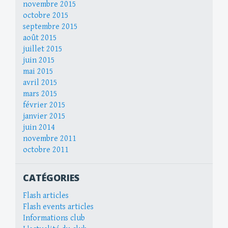
novembre 2015
octobre 2015
septembre 2015
août 2015
juillet 2015
juin 2015
mai 2015
avril 2015
mars 2015
février 2015
janvier 2015
juin 2014
novembre 2011
octobre 2011
CATÉGORIES
Flash articles
Flash events articles
Informations club