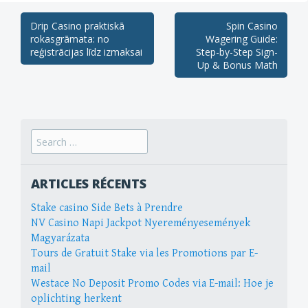
Post
Drip Casino praktiskā
Spin Casino
rokasgrāmata: no
Wagering Guide:
navigation
reģistrācijas līdz izmaksai
Step-by-Step Sign-
Up & Bonus Math
Search
for:
ARTICLES RÉCENTS
Stake casino Side Bets à Prendre
NV Casino Napi Jackpot Nyereményesemények
Magyarázata
Tours de Gratuit Stake via les Promotions par E-
mail
Westace No Deposit Promo Codes via E-mail: Hoe je
oplichting herkent