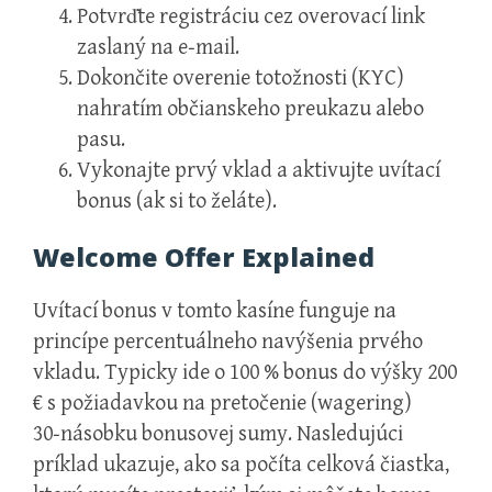
Potvrďte registráciu cez overovací link
zaslaný na e‑mail.
Dokončite overenie totožnosti (KYC)
nahratím občianskeho preukazu alebo
pasu.
Vykonajte prvý vklad a aktivujte uvítací
bonus (ak si to želáte).
Welcome Offer Explained
Uvítací bonus v tomto kasíne funguje na
princípe percentuálneho navýšenia prvého
vkladu. Typicky ide o 100 % bonus do výšky 200
€ s požiadavkou na pretočenie (wagering)
30‑násobku bonusovej sumy. Nasledujúci
príklad ukazuje, ako sa počíta celková čiastka,