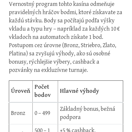
Vernostný program tohto kasína odmeňuje
pravidelných hráčov bodmi, ktoré získavate za
každú stávku. Body sa počítajú podľa výšky
vkladu a typu hry – napríklad za každých 10 €
vkladoch na automatoch získate 1 bod.
Postupom cez úrovne (Bronz, Striebro, Zlato,
Platina) sa zvyšujú výhody, ako sú osobné
bonusy, rýchlejšie výbery, cashback a
pozvánky na exkluzívne turnaje.
Počet
Úroveň
Hlavné výhody
bodov
Základný bonus, bežná
Bronz
0 – 499
podpora
500 – 1
+5 % cashback,