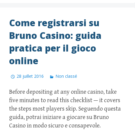
Come registrarsi su
Bruno Casino: guida
pratica per il gioco
online
28 juillet 2016
Non classé
Before depositing at any online casino, take
five minutes to read this checklist — it covers
the steps most players skip. Seguendo questa
guida, potrai iniziare a giocare su Bruno
Casino in modo sicuro e consapevole.