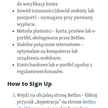
do weryfikacji konta.
Dowód tożsamości (dowód osobisty lub
paszport) – wymagany przy pierwszej
wypłacie.
Metoda płatności – karta, przelew lub e-
portfel, obsługiwana przez Betfan.
Stabilne połączenie internetowe –
optymalnie na komputerze lub
urządzeniu mobilnym.
Konto bankowe lub e-portfel zgodny z
regulaminem bonusów.
How to Sign Up
Wejdź na oficjalną stronę Betfan – kliknij
przycisk „Rejestracja” na stronie
Betfan