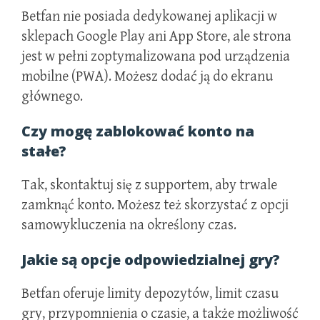
Betfan nie posiada dedykowanej aplikacji w
sklepach Google Play ani App Store, ale strona
jest w pełni zoptymalizowana pod urządzenia
mobilne (PWA). Możesz dodać ją do ekranu
głównego.
Czy mogę zablokować konto na
stałe?
Tak, skontaktuj się z supportem, aby trwale
zamknąć konto. Możesz też skorzystać z opcji
samowykluczenia na określony czas.
Jakie są opcje odpowiedzialnej gry?
Betfan oferuje limity depozytów, limit czasu
gry, przypomnienia o czasie, a także możliwość