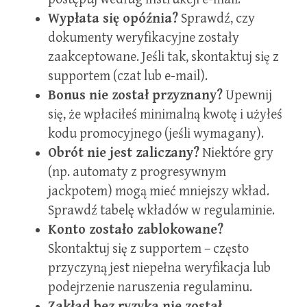
Wypłata się opóźnia?
Sprawdź, czy
dokumenty weryfikacyjne zostały
zaakceptowane. Jeśli tak, skontaktuj się z
supportem (czat lub e-mail).
Bonus nie został przyznany?
Upewnij
się, że wpłaciłeś minimalną kwotę i użyłeś
kodu promocyjnego (jeśli wymagany).
Obrót nie jest zaliczany?
Niektóre gry
(np. automaty z progresywnym
jackpotem) mogą mieć mniejszy wkład.
Sprawdź tabelę wkładów w regulaminie.
Konto zostało zablokowane?
Skontaktuj się z supportem – często
przyczyną jest niepełna weryfikacja lub
podejrzenie naruszenia regulaminu.
Zakład bez ryzyka nie został