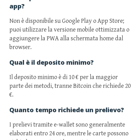
app?
Non è disponibile su Google Play o App Store;
puoi utilizzare la versione mobile ottimizzata o
aggiungere la PWA alla schermata home dal
browser.
Qual è il deposito minimo?
Il deposito minimo è di 10 € per la maggior
parte dei metodi, tranne Bitcoin che richiede 20
€.
Quanto tempo richiede un prelievo?
I prelievi tramite e-wallet sono generalmente
elaborati entro 24 ore, mentre le carte possono