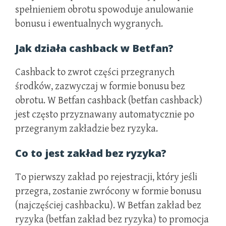
spełnieniem obrotu spowoduje anulowanie
bonusu i ewentualnych wygranych.
Jak działa cashback w Betfan?
Cashback to zwrot części przegranych
środków, zazwyczaj w formie bonusu bez
obrotu. W Betfan cashback (betfan cashback)
jest często przyznawany automatycznie po
przegranym zakładzie bez ryzyka.
Co to jest zakład bez ryzyka?
To pierwszy zakład po rejestracji, który jeśli
przegra, zostanie zwrócony w formie bonusu
(najczęściej cashbacku). W Betfan zakład bez
ryzyka (betfan zakład bez ryzyka) to promocja