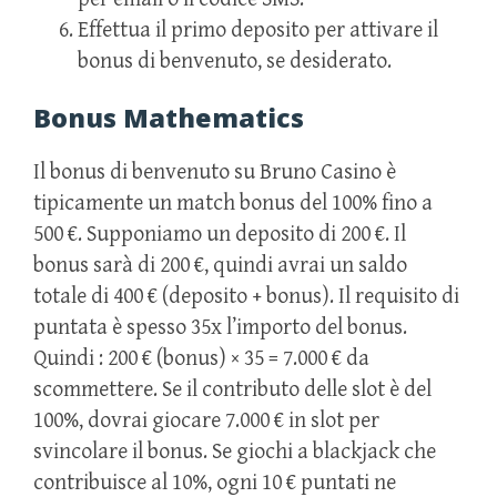
Effettua il primo deposito per attivare il
bonus di benvenuto, se desiderato.
Bonus Mathematics
Il bonus di benvenuto su Bruno Casino è
tipicamente un match bonus del 100% fino a
500 €. Supponiamo un deposito di 200 €. Il
bonus sarà di 200 €, quindi avrai un saldo
totale di 400 € (deposito + bonus). Il requisito di
puntata è spesso 35x l’importo del bonus.
Quindi : 200 € (bonus) × 35 = 7.000 € da
scommettere. Se il contributo delle slot è del
100%, dovrai giocare 7.000 € in slot per
svincolare il bonus. Se giochi a blackjack che
contribuisce al 10%, ogni 10 € puntati ne