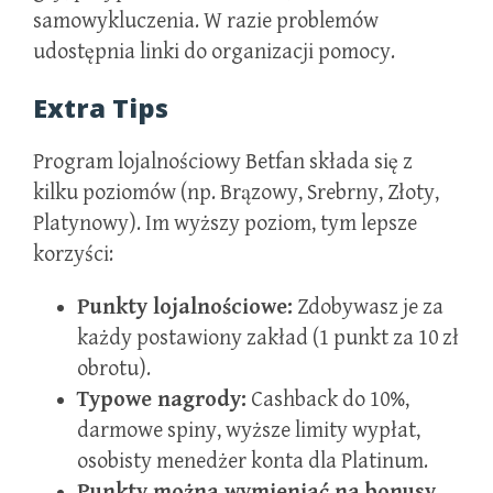
samowykluczenia. W razie problemów
udostępnia linki do organizacji pomocy.
Extra Tips
Program lojalnościowy Betfan składa się z
kilku poziomów (np. Brązowy, Srebrny, Złoty,
Platynowy). Im wyższy poziom, tym lepsze
korzyści:
Punkty lojalnościowe:
Zdobywasz je za
każdy postawiony zakład (1 punkt za 10 zł
obrotu).
Typowe nagrody:
Cashback do 10%,
darmowe spiny, wyższe limity wypłat,
osobisty menedżer konta dla Platinum.
Punkty można wymieniać na bonusy