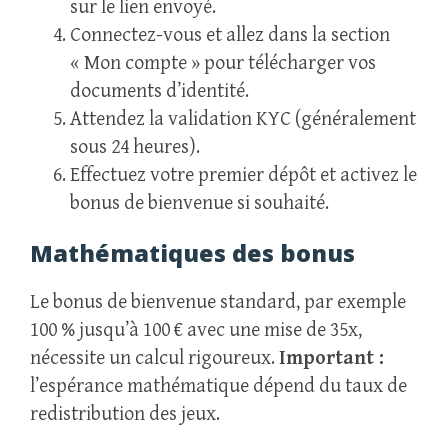
sur le lien envoyé.
Connectez-vous et allez dans la section
« Mon compte » pour télécharger vos
documents d’identité.
Attendez la validation KYC (généralement
sous 24 heures).
Effectuez votre premier dépôt et activez le
bonus de bienvenue si souhaité.
Mathématiques des bonus
Le bonus de bienvenue standard, par exemple
100 % jusqu’à 100 € avec une mise de 35x,
nécessite un calcul rigoureux.
Important :
l’espérance mathématique dépend du taux de
redistribution des jeux.