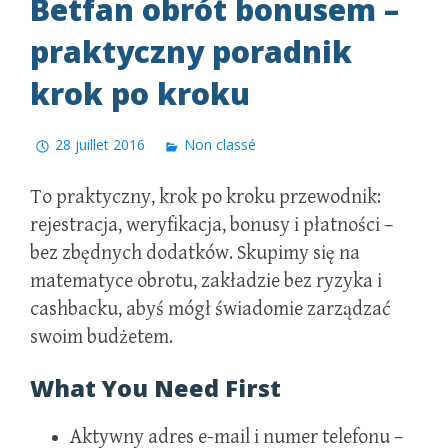
Betfan obrót bonusem –
praktyczny poradnik
krok po kroku
28 juillet 2016
Non classé
To praktyczny, krok po kroku przewodnik:
rejestracja, weryfikacja, bonusy i płatności –
bez zbędnych dodatków. Skupimy się na
matematyce obrotu, zakładzie bez ryzyka i
cashbacku, abyś mógł świadomie zarządzać
swoim budżetem.
What You Need First
Aktywny adres e-mail i numer telefonu –