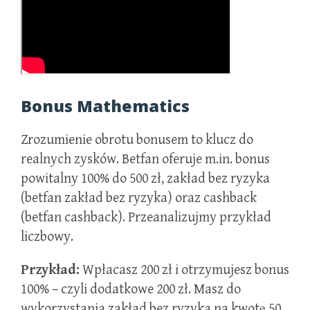
Bonus Mathematics
Zrozumienie obrotu bonusem to klucz do
realnych zysków. Betfan oferuje m.in. bonus
powitalny 100% do 500 zł, zakład bez ryzyka
(betfan zakład bez ryzyka) oraz cashback
(betfan cashback). Przeanalizujmy przykład
liczbowy.
Przykład:
Wpłacasz 200 zł i otrzymujesz bonus
100% – czyli dodatkowe 200 zł. Masz do
wykorzystania zakład bez ryzyka na kwotę 50