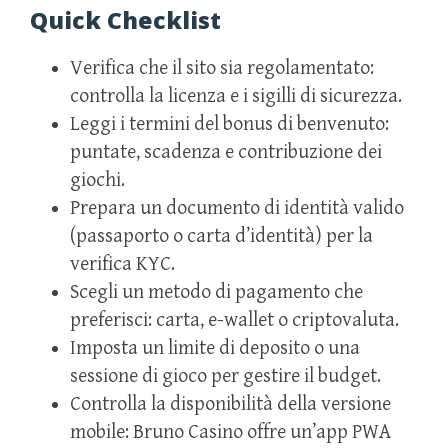
Quick Checklist
Verifica che il sito sia regolamentato:
controlla la licenza e i sigilli di sicurezza.
Leggi i termini del bonus di benvenuto:
puntate, scadenza e contribuzione dei
giochi.
Prepara un documento di identità valido
(passaporto o carta d’identità) per la
verifica KYC.
Scegli un metodo di pagamento che
preferisci: carta, e-wallet o criptovaluta.
Imposta un limite di deposito o una
sessione di gioco per gestire il budget.
Controlla la disponibilità della versione
mobile: Bruno Casino offre un’app PWA