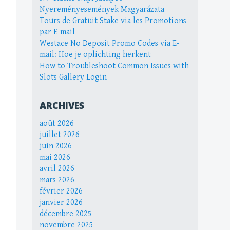
Nyereményesemények Magyarázata
Tours de Gratuit Stake via les Promotions
par E-mail
Westace No Deposit Promo Codes via E-
mail: Hoe je oplichting herkent
How to Troubleshoot Common Issues with
Slots Gallery Login
ARCHIVES
août 2026
juillet 2026
juin 2026
mai 2026
avril 2026
mars 2026
février 2026
janvier 2026
décembre 2025
novembre 2025