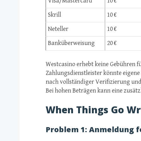
Visa/Mastercard
10 €
Skrill
10 €
Neteller
10 €
Banküberweisung
20 €
Westcasino erhebt keine Gebühren fü
Zahlungsdienstleister könnte eigen
nach vollständiger Verifizierung un
Bei hohen Beträgen kann eine zusätz
When Things Go W
Problem 1: Anmeldung f