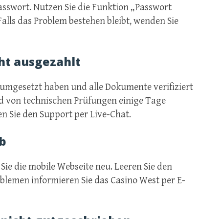
asswort. Nutzen Sie die Funktion „Passwort
Falls das Problem bestehen bleibt, wenden Sie
cht ausgezahlt
us umgesetzt haben und alle Dokumente verifiziert
d von technischen Prüfungen einige Tage
n Sie den Support per Live-Chat.
ab
n Sie die mobile Webseite neu. Leeren Sie den
blemen informieren Sie das Casino West per E-