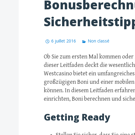
Bonusberechn
Sicherheitstip
6 juillet 2016
Non classé
Ob Sie zum ersten Mal kommen oder
dieser Leitfaden deckt die wesentlic
Westcasino bietet ein umfangreiches 
großzügigen Boni und einer mobilen 
können. In diesem Leitfaden erfahren S
einrichten, Boni berechnen und siche
Getting Ready