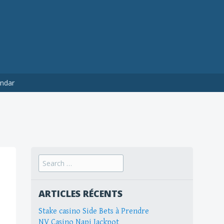
ndar
Search
for:
ARTICLES RÉCENTS
Stake casino Side Bets à Prendre
NV Casino Napi Jackpot