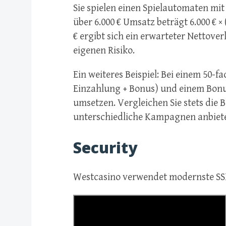
Sie spielen einen Spielautomaten mit
über 6.000 € Umsatz beträgt 6.000 € ×
€ ergibt sich ein erwarteter Nettove
eigenen Risiko.
Ein weiteres Beispiel: Bei einem 50-f
Einzahlung + Bonus) und einem Bonus 
umsetzen. Vergleichen Sie stets die
unterschiedliche Kampagnen anbiet
Security
Westcasino verwendet modernste SSL