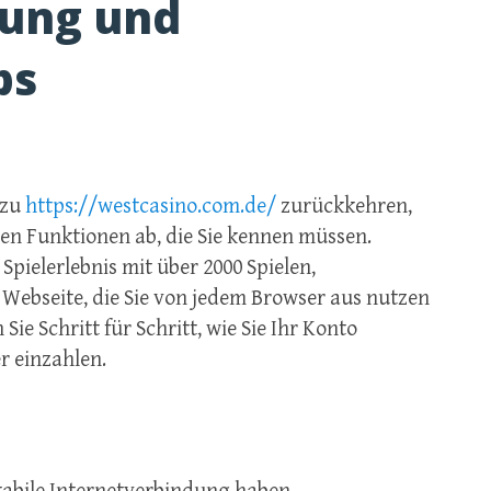
ung und
ps
 zu
https://westcasino.com.de/
zurückkehren,
hen Funktionen ab, die Sie kennen müssen.
Spielerlebnis mit über 2000 Spielen,
Webseite, die Sie von jedem Browser aus nutzen
ie Schritt für Schritt, wie Sie Ihr Konto
r einzahlen.