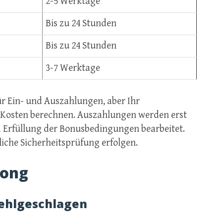
2-5 Werktage
Bis zu 24 Stunden
Bis zu 24 Stunden
3-7 Werktage
r Ein- und Auszahlungen, aber Ihr
e Kosten berechnen. Auszahlungen werden erst
d Erfüllung der Bonusbedingungen bearbeitet.
liche Sicherheitsprüfung erfolgen.
rong
ehlgeschlagen