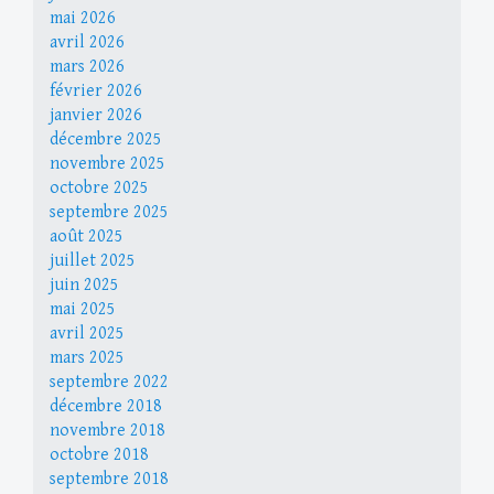
mai 2026
avril 2026
mars 2026
février 2026
janvier 2026
décembre 2025
novembre 2025
octobre 2025
septembre 2025
août 2025
juillet 2025
juin 2025
mai 2025
avril 2025
mars 2025
septembre 2022
décembre 2018
novembre 2018
octobre 2018
septembre 2018