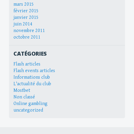
mars 2015
février 2015
janvier 2015
juin 2014
novembre 2011
octobre 2011
CATÉGORIES
Flash articles
Flash events articles
Informations club
L'actualité du club
Mostbet
Non classé
Online gambling
uncategorized