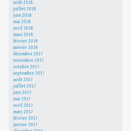
août 2018
juillet 2018
juin 2018
mai 2018
avril 2018
mars 2018
février 2018
janvier 2018
décembre 2017
novembre 2017
octobre 2017
septembre 2017
août 2017
juillet 2017
juin 2017
mai 2017
avril 2017
mars 2017
février 2017
janvier 2017