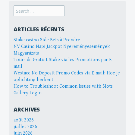
Search
for:
ARTICLES RÉCENTS
Stake casino Side Bets à Prendre
NV Casino Napi Jackpot Nyereményesemények
Magyarázata
Tours de Gratuit Stake via les Promotions par E-
mail
Westace No Deposit Promo Codes via E-mail: Hoe je
oplichting herkent
How to Troubleshoot Common Issues with Slots
Gallery Login
ARCHIVES
août 2026
juillet 2026
juin 2026