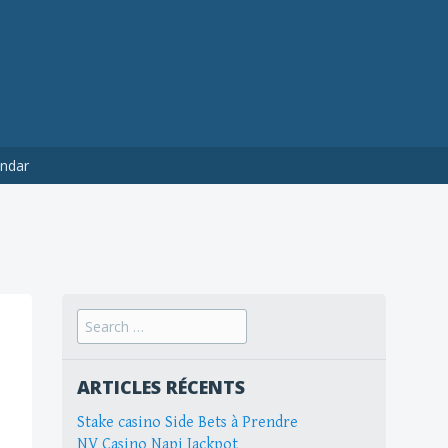
ndar
Search
for:
ARTICLES RÉCENTS
Stake casino Side Bets à Prendre
NV Casino Napi Jackpot