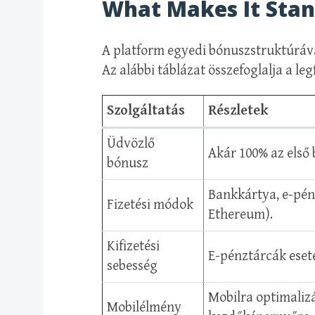
What Makes It Sta
A platform egyedi bónuszstruktúráva
Az alábbi táblázat összefoglalja a le
Szolgáltatás
Részletek
Üdvözlő
Akár 100% az első b
bónusz
Bankkártya, e-pénzt
Fizetési módok
Ethereum).
Kifizetési
E-pénztárcák eset
sebesség
Mobilra optimalizá
Mobilélmény