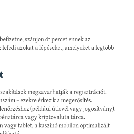
befizetne, szánjon öt percet ennek az
z lefedi azokat a lépéseket, amelyeket a legtöbb
t
gszakítások megzavarhatják a regisztrációt.
nszám – ezekre érkezik a megerősítés.
enőrzéshez (például útlevél vagy jogosítvány).
-pénztárca vagy kriptovaluta tárca.
on vagy tablet, a kaszinó mobilon optimalizált