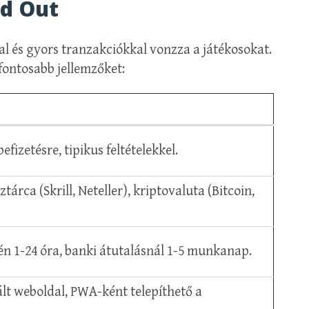
nd Out
l és gyors tranzakciókkal vonzza a játékosokat.
gfontosabb jellemzőket:
efizetésre, tipikus feltételekkel.
árca (Skrill, Neteller), kriptovaluta (Bitcoin,
én 1-24 óra, banki átutalásnál 1-5 munkanap.
lt weboldal, PWA-ként telepíthető a