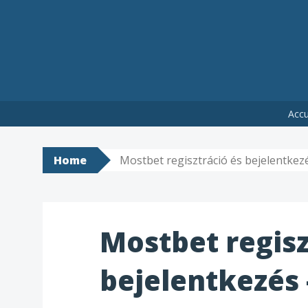
Skip
Accu
to
content
Home
Mostbet regisztráció és bejelentkez
Mostbet regisz
bejelentkezés 