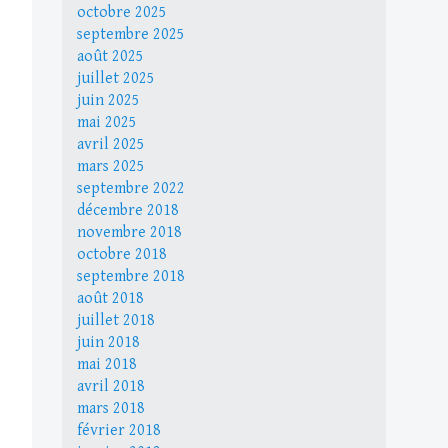
octobre 2025
septembre 2025
août 2025
juillet 2025
juin 2025
mai 2025
avril 2025
mars 2025
septembre 2022
décembre 2018
novembre 2018
octobre 2018
septembre 2018
août 2018
juillet 2018
juin 2018
mai 2018
avril 2018
mars 2018
février 2018