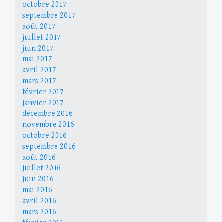
octobre 2017
septembre 2017
août 2017
juillet 2017
juin 2017
mai 2017
avril 2017
mars 2017
février 2017
janvier 2017
décembre 2016
novembre 2016
octobre 2016
septembre 2016
août 2016
juillet 2016
juin 2016
mai 2016
avril 2016
mars 2016