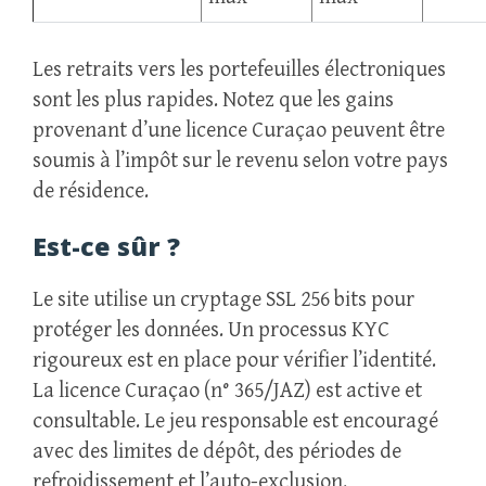
Les retraits vers les portefeuilles électroniques
sont les plus rapides. Notez que les gains
provenant d’une licence Curaçao peuvent être
soumis à l’impôt sur le revenu selon votre pays
de résidence.
Est-ce sûr ?
Le site utilise un cryptage SSL 256 bits pour
protéger les données. Un processus KYC
rigoureux est en place pour vérifier l’identité.
La licence Curaçao (n° 365/JAZ) est active et
consultable. Le jeu responsable est encouragé
avec des limites de dépôt, des périodes de
refroidissement et l’auto-exclusion.