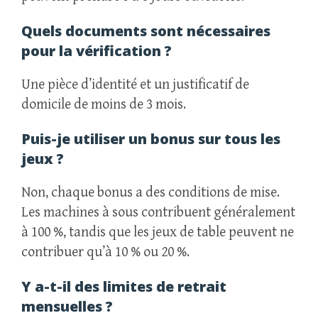
Quels documents sont nécessaires
pour la vérification ?
Une pièce d’identité et un justificatif de
domicile de moins de 3 mois.
Puis-je utiliser un bonus sur tous les
jeux ?
Non, chaque bonus a des conditions de mise.
Les machines à sous contribuent généralement
à 100 %, tandis que les jeux de table peuvent ne
contribuer qu’à 10 % ou 20 %.
Y a-t-il des limites de retrait
mensuelles ?