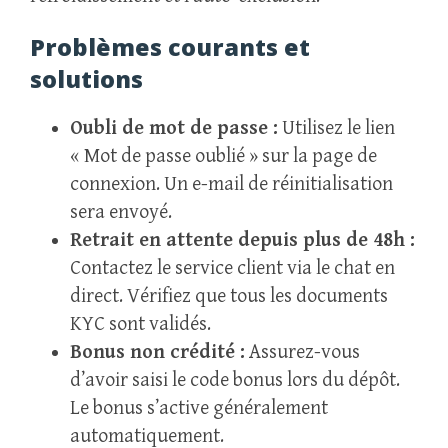
Problèmes courants et
solutions
Oubli de mot de passe :
Utilisez le lien
« Mot de passe oublié » sur la page de
connexion. Un e-mail de réinitialisation
sera envoyé.
Retrait en attente depuis plus de 48h :
Contactez le service client via le chat en
direct. Vérifiez que tous les documents
KYC sont validés.
Bonus non crédité :
Assurez-vous
d’avoir saisi le code bonus lors du dépôt.
Le bonus s’active généralement
automatiquement.