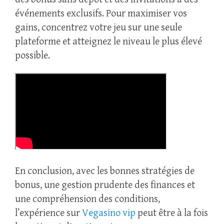
événements exclusifs. Pour maximiser vos
gains, concentrez votre jeu sur une seule
plateforme et atteignez le niveau le plus élevé
possible.
En conclusion, avec les bonnes stratégies de
bonus, une gestion prudente des finances et
une compréhension des conditions,
l’expérience sur
Vegasino vip
peut être à la fois