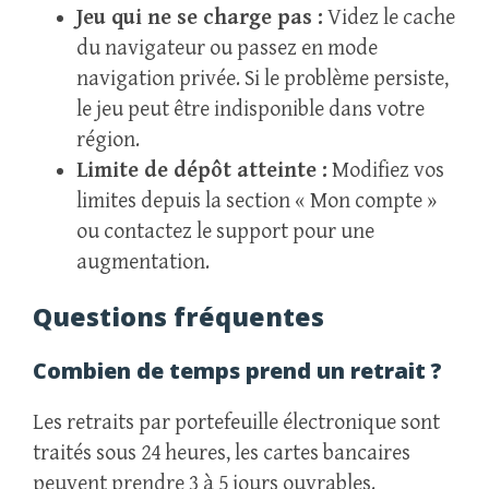
Jeu qui ne se charge pas :
Videz le cache
du navigateur ou passez en mode
navigation privée. Si le problème persiste,
le jeu peut être indisponible dans votre
région.
Limite de dépôt atteinte :
Modifiez vos
limites depuis la section « Mon compte »
ou contactez le support pour une
augmentation.
Questions fréquentes
Combien de temps prend un retrait ?
Les retraits par portefeuille électronique sont
traités sous 24 heures, les cartes bancaires
peuvent prendre 3 à 5 jours ouvrables.