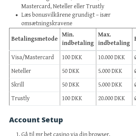
Mastercard, Neteller eller Trustly
Læs bonusvilkårene grundigt – især
omsætningskravene
Min.
Max.
Betalingsmetode
indbetaling
indbetaling
Visa/Mastercard
100 DKK
10.000 DKK
Neteller
50 DKK
5.000 DKK
Skrill
50 DKK
5.000 DKK
Trustly
100 DKK
20.000 DKK
Account Setup
Gå til mr bet casino via din browser.