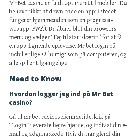
Mr Bet casino er fuldt optimeret til mobilen. Du
behøver ikke at downloade en app; i stedet
fungerer hjemmesiden som en progressiv
webapp (PWA). Du åbner blot din browsers
menu og vælger “Føj til startskærm” for at få
en app-lignende oplevelse. Mr bet login på
mobil er lige så hurtigt som på computeren, og
alle spil er tilgængelige.
Need to Know
Hvordan logger jeg ind på Mr Bet
casino?
Gå til mr bet casinos hjemmeside, klik på
“Login” i øverste højre hjørne, og indtast din e-
mail og adgangskode. Hvis du har glemt din