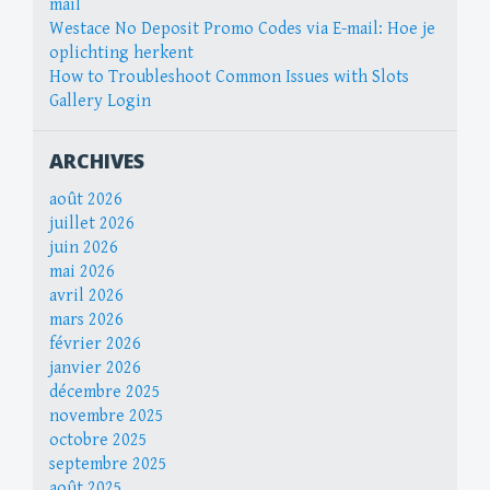
mail
Westace No Deposit Promo Codes via E-mail: Hoe je
oplichting herkent
How to Troubleshoot Common Issues with Slots
Gallery Login
ARCHIVES
août 2026
juillet 2026
juin 2026
mai 2026
avril 2026
mars 2026
février 2026
janvier 2026
décembre 2025
novembre 2025
octobre 2025
septembre 2025
août 2025