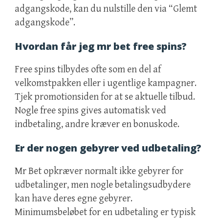
adgangskode, kan du nulstille den via “Glemt
adgangskode”.
Hvordan får jeg mr bet free spins?
Free spins tilbydes ofte som en del af
velkomstpakken eller i ugentlige kampagner.
Tjek promotionsiden for at se aktuelle tilbud.
Nogle free spins gives automatisk ved
indbetaling, andre kræver en bonuskode.
Er der nogen gebyrer ved udbetaling?
Mr Bet opkræver normalt ikke gebyrer for
udbetalinger, men nogle betalingsudbydere
kan have deres egne gebyrer.
Minimumsbeløbet for en udbetaling er typisk