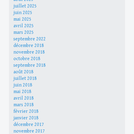
juillet 2025
juin 2025
mai 2025
avril 2025
mars 2025
septembre 2022
décembre 2018
novembre 2018
octobre 2018
septembre 2018
août 2018
juillet 2018
juin 2018
mai 2018
avril 2018
mars 2018
février 2018
janvier 2018
décembre 2017
novembre 2017