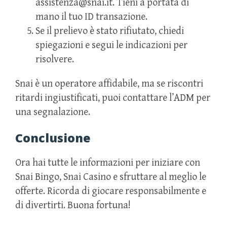
assistenza@snai.it. Tieni a portata di
mano il tuo ID transazione.
Se il prelievo è stato rifiutato, chiedi
spiegazioni e segui le indicazioni per
risolvere.
Snai è un operatore affidabile, ma se riscontri
ritardi ingiustificati, puoi contattare l’ADM per
una segnalazione.
Conclusione
Ora hai tutte le informazioni per iniziare con
Snai Bingo, Snai Casino e sfruttare al meglio le
offerte. Ricorda di giocare responsabilmente e
di divertirti. Buona fortuna!