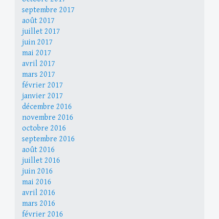
septembre 2017
août 2017
juillet 2017
juin 2017
mai 2017
avril 2017
mars 2017
février 2017
janvier 2017
décembre 2016
novembre 2016
octobre 2016
septembre 2016
août 2016
juillet 2016
juin 2016
mai 2016
avril 2016
mars 2016
février 2016