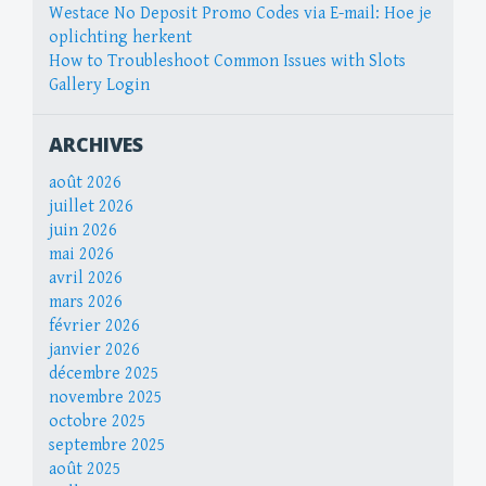
Westace No Deposit Promo Codes via E-mail: Hoe je
oplichting herkent
How to Troubleshoot Common Issues with Slots
Gallery Login
ARCHIVES
août 2026
juillet 2026
juin 2026
mai 2026
avril 2026
mars 2026
février 2026
janvier 2026
décembre 2025
novembre 2025
octobre 2025
septembre 2025
août 2025