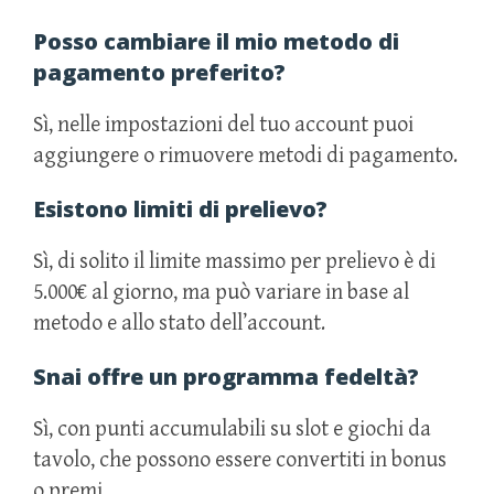
Posso cambiare il mio metodo di
pagamento preferito?
Sì, nelle impostazioni del tuo account puoi
aggiungere o rimuovere metodi di pagamento.
Esistono limiti di prelievo?
Sì, di solito il limite massimo per prelievo è di
5.000€ al giorno, ma può variare in base al
metodo e allo stato dell’account.
Snai offre un programma fedeltà?
Sì, con punti accumulabili su slot e giochi da
tavolo, che possono essere convertiti in bonus
o premi.