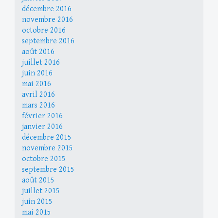
décembre 2016
novembre 2016
octobre 2016
septembre 2016
août 2016
juillet 2016
juin 2016
mai 2016
avril 2016
mars 2016
février 2016
janvier 2016
décembre 2015
novembre 2015
octobre 2015
septembre 2015
août 2015
juillet 2015
juin 2015
mai 2015