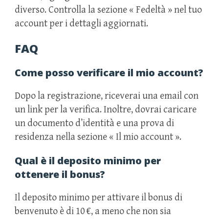
diverso. Controlla la sezione « Fedeltà » nel tuo
account per i dettagli aggiornati.
FAQ
Come posso verificare il mio account?
Dopo la registrazione, riceverai una email con
un link per la verifica. Inoltre, dovrai caricare
un documento d’identità e una prova di
residenza nella sezione « Il mio account ».
Qual è il deposito minimo per
ottenere il bonus?
Il deposito minimo per attivare il bonus di
benvenuto è di 10 €, a meno che non sia