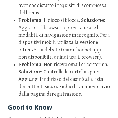
aver soddisfatto i requisiti di scommessa
del bonus.
Problema:
Il gioco si blocca.
Soluzione:
Aggiorna il browser o prova a usare la
modalità di navigazione in incognito. Per i
dispositivi mobili, utilizza la versione
ottimizzata del sito (marathonbet app
non disponibile, quindi usa il browser).
Problema:
Non ricevo email di conferma.
Soluzione:
Controlla la cartella spam.
Aggiungi l’indirizzo del casinò alla lista
dei mittenti sicuri. Richiedi un nuovo invio
dalla pagina di registrazione.
Good to Know