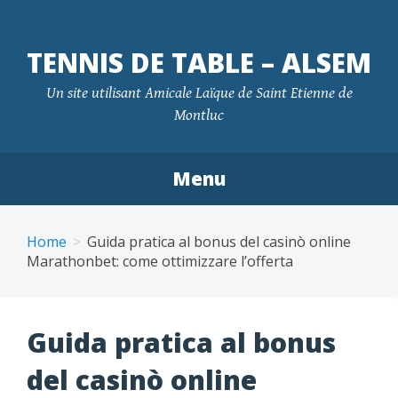
TENNIS DE TABLE – ALSEM
Un site utilisant Amicale Laïque de Saint Etienne de
Montluc
Menu
Skip
to
Home
Guida pratica al bonus del casinò online
content
Marathonbet: come ottimizzare l’offerta
Guida pratica al bonus
del casinò online