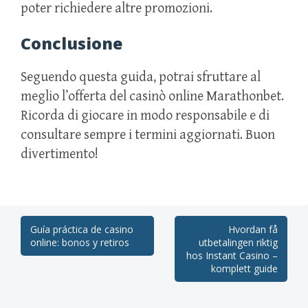
poter richiedere altre promozioni.
Conclusione
Seguendo questa guida, potrai sfruttare al
meglio l’offerta del casinò online Marathonbet.
Ricorda di giocare in modo responsabile e di
consultare sempre i termini aggiornati. Buon
divertimento!
Post
Guía práctica de casino
Hvordan få
online: bonos y retiros
utbetalingen riktig
navigation
hos Instant Casino –
komplett guide