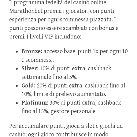
Il programma fedeltà del casinò online
Marathonbet premia i giocatori con punti
esperienza per ogni scommessa piazzata. I
punti possono essere scambiati con bonus e
premi. I livelli VIP includono:
Bronze:
accesso base, punti 1x per ogni 10
€ scommessi.
Silver:
10% di punti extra, cashback
settimanale fino al 5%.
Gold:
20% di punti extra, cashback fino al
10%, limite di prelievo aumentato.
Platinum:
30% di punti extra, cashback
fino al 15%, gestore personale.
Per accumulare punti, gioca a slot e giochi da
casinò; ogni gioco contribuisce in modo