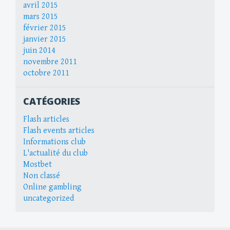
avril 2015
mars 2015
février 2015
janvier 2015
juin 2014
novembre 2011
octobre 2011
CATÉGORIES
Flash articles
Flash events articles
Informations club
L'actualité du club
Mostbet
Non classé
Online gambling
uncategorized