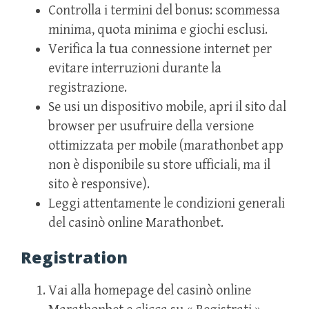
Controlla i termini del bonus: scommessa
minima, quota minima e giochi esclusi.
Verifica la tua connessione internet per
evitare interruzioni durante la
registrazione.
Se usi un dispositivo mobile, apri il sito dal
browser per usufruire della versione
ottimizzata per mobile (marathonbet app
non è disponibile su store ufficiali, ma il
sito è responsive).
Leggi attentamente le condizioni generali
del casinò online Marathonbet.
Registration
Vai alla homepage del casinò online