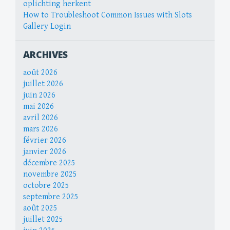
oplichting herkent
How to Troubleshoot Common Issues with Slots
Gallery Login
ARCHIVES
août 2026
juillet 2026
juin 2026
mai 2026
avril 2026
mars 2026
février 2026
janvier 2026
décembre 2025
novembre 2025
octobre 2025
septembre 2025
août 2025
juillet 2025