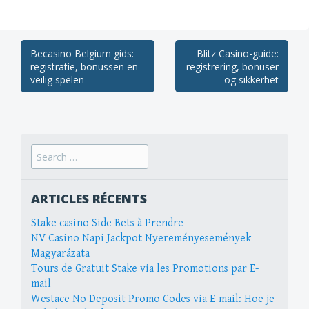
Post
Becasino Belgium gids:
Blitz Casino-guide:
registratie, bonussen en
registrering, bonuser
navigation
veilig spelen
og sikkerhet
Search
for:
ARTICLES RÉCENTS
Stake casino Side Bets à Prendre
NV Casino Napi Jackpot Nyereményesemények
Magyarázata
Tours de Gratuit Stake via les Promotions par E-
mail
Westace No Deposit Promo Codes via E-mail: Hoe je