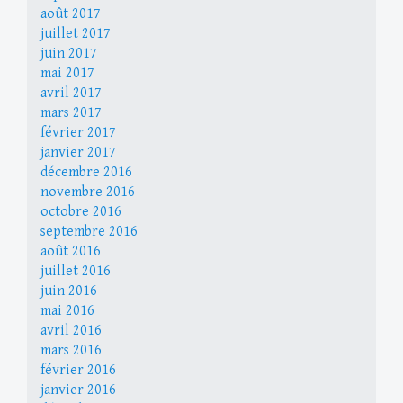
août 2017
juillet 2017
juin 2017
mai 2017
avril 2017
mars 2017
février 2017
janvier 2017
décembre 2016
novembre 2016
octobre 2016
septembre 2016
août 2016
juillet 2016
juin 2016
mai 2016
avril 2016
mars 2016
février 2016
janvier 2016