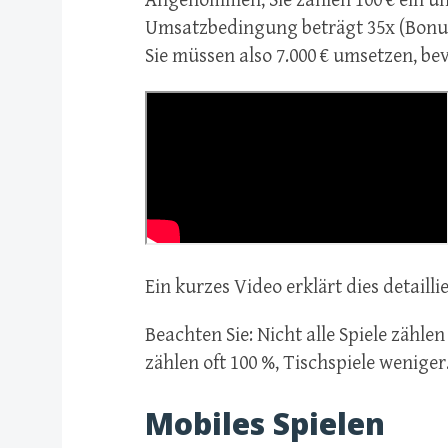
Angenommen, Sie zahlen 100 € ein und
Umsatzbedingung beträgt 35x (Bonus +
Sie müssen also 7.000 € umsetzen, b
Ein kurzes Video erklärt dies detaillie
Beachten Sie: Nicht alle Spiele zähl
zählen oft 100 %, Tischspiele weniger
Mobiles Spielen