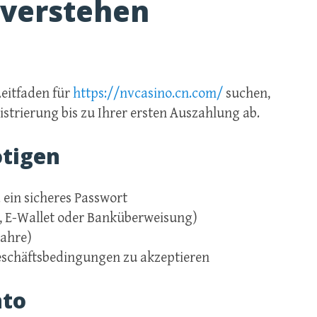
 verstehen
eitfaden für
https://nvcasino.cn.com/
suchen,
gistrierung bis zu Ihrer ersten Auszahlung ab.
ötigen
 ein sicheres Passwort
e, E-Wallet oder Banküberweisung)
Jahre)
Geschäftsbedingungen zu akzeptieren
nto