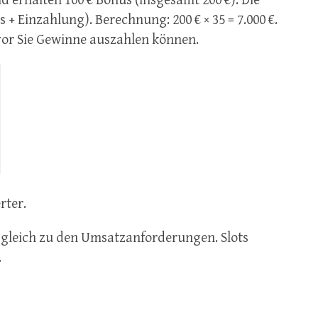
 erhalten 100 € Bonus (insgesamt 200 €). Die
 Einzahlung). Berechnung: 200 € × 35 = 7.000 €.
evor Sie Gewinne auszahlen können.
rter.
en gleich zu den Umsatzanforderungen. Slots
.