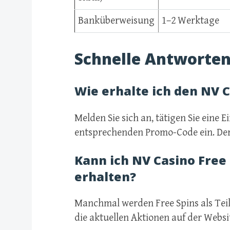
Banküberweisung
1–2 Werktage
Schnelle Antworte
Wie erhalte ich den NV 
Melden Sie sich an, tätigen Sie eine 
entsprechenden Promo-Code ein. Der
Kann ich NV Casino Free
erhalten?
Manchmal werden Free Spins als Tei
die aktuellen Aktionen auf der Websi