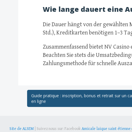
Wie lange dauert eine 
Die Dauer hängt von der gewählten M
Std.), Kreditkarten benötigen 1–3 T
Zusammenfassend bietet NV Casino ein
Beachten Sie stets die Umsatzbedin
Zahlungsmethode für schnelle Auszah
Post
Guide pratique : inscription, bonus et retrait sur un c
en ligne
navigation
Site de ALSEM
|
Suivez nous sur: Facebook
Amicale laique saint étienne