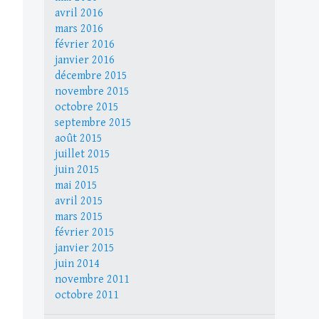
avril 2016
mars 2016
février 2016
janvier 2016
décembre 2015
novembre 2015
octobre 2015
septembre 2015
août 2015
juillet 2015
juin 2015
mai 2015
avril 2015
mars 2015
février 2015
janvier 2015
juin 2014
novembre 2011
octobre 2011