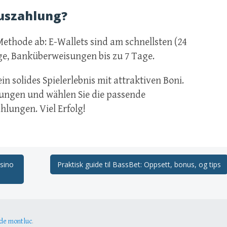
Auszahlung?
ethode ab: E-Wallets sind am schnellsten (24
age, Banküberweisungen bis zu 7 Tage.
 solides Spielerlebnis mit attraktiven Boni.
gungen und wählen Sie die passende
lungen. Viel Erfolg!
asino
Praktisk guide til BassBet: Oppsett, bonus, og tips
 de montluc
.