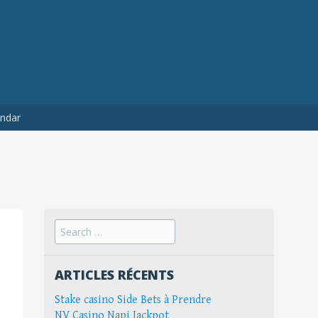
ndar
Search
for:
ARTICLES RÉCENTS
Stake casino Side Bets à Prendre
NV Casino Napi Jackpot