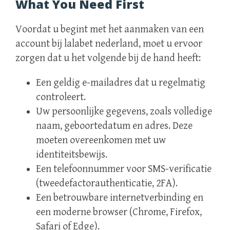
What You Need First
Voordat u begint met het aanmaken van een
account bij lalabet nederland, moet u ervoor
zorgen dat u het volgende bij de hand heeft:
Een geldig e-mailadres dat u regelmatig
controleert.
Uw persoonlijke gegevens, zoals volledige
naam, geboortedatum en adres. Deze
moeten overeenkomen met uw
identiteitsbewijs.
Een telefoonnummer voor SMS-verificatie
(tweedefactorauthenticatie, 2FA).
Een betrouwbare internetverbinding en
een moderne browser (Chrome, Firefox,
Safari of Edge).