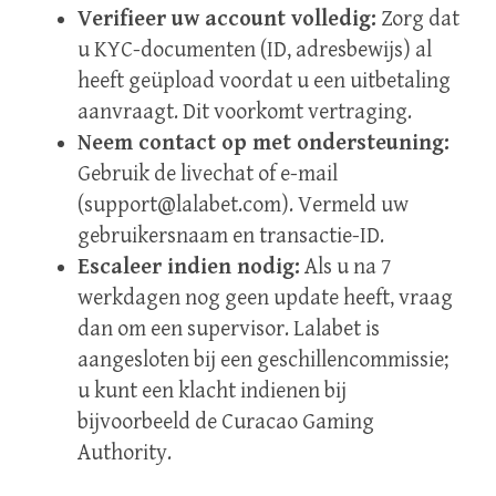
Verifieer uw account volledig:
Zorg dat
u KYC-documenten (ID, adresbewijs) al
heeft geüpload voordat u een uitbetaling
aanvraagt. Dit voorkomt vertraging.
Neem contact op met ondersteuning:
Gebruik de livechat of e-mail
(support@lalabet.com). Vermeld uw
gebruikersnaam en transactie-ID.
Escaleer indien nodig:
Als u na 7
werkdagen nog geen update heeft, vraag
dan om een supervisor. Lalabet is
aangesloten bij een geschillencommissie;
u kunt een klacht indienen bij
bijvoorbeeld de Curacao Gaming
Authority.