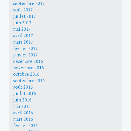
septembre 2017
août 2017
juillet 2017
juin 2017
mai 2017
avril 2017
mars 2017
février 2017
janvier 2017
décembre 2016
novembre 2016
octobre 2016
septembre 2016
août 2016
juillet 2016
juin 2016
mai 2016
avril 2016
mars 2016
février 2016