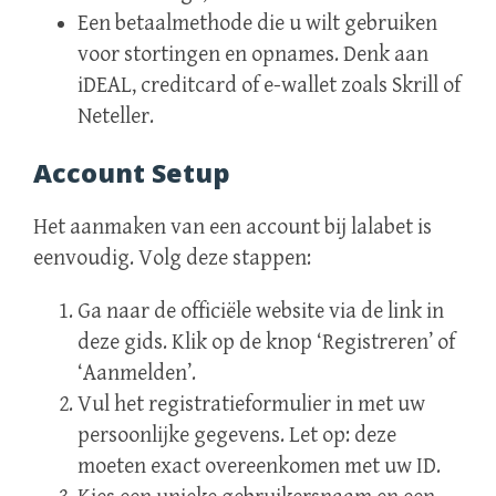
Een betaalmethode die u wilt gebruiken
voor stortingen en opnames. Denk aan
iDEAL, creditcard of e-wallet zoals Skrill of
Neteller.
Account Setup
Het aanmaken van een account bij lalabet is
eenvoudig. Volg deze stappen:
Ga naar de officiële website via de link in
deze gids. Klik op de knop ‘Registreren’ of
‘Aanmelden’.
Vul het registratieformulier in met uw
persoonlijke gegevens. Let op: deze
moeten exact overeenkomen met uw ID.