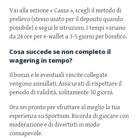
Vai alla sezione « Cassa », scegli il metodo di
prelievo (stesso usato per il deposito quando
possibile) e segui le istruzioni. I tempi variano
da 24 ore per e-wallet a 3-5 giorni per bonifico.
Cosa succede se non completo il
wagering in tempo?
Il bonus e le eventuali vincite collegate
vengono annullati. Assicurati di rispettare il
periodo di validità, solitamente 30 giorni.
Ora sei pronto per sfruttare al meglio la tua
esperienza su Sportium. Ricorda di giocare con
moderazione e di divertirti in modo
consapevole.