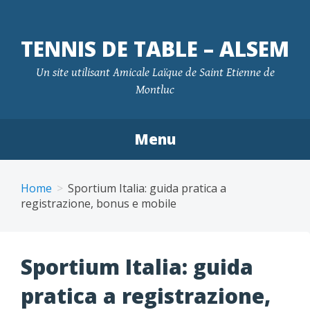
TENNIS DE TABLE – ALSEM
Un site utilisant Amicale Laïque de Saint Etienne de
Montluc
Menu
Skip
to
Home
Sportium Italia: guida pratica a
content
registrazione, bonus e mobile
Sportium Italia: guida
pratica a registrazione,