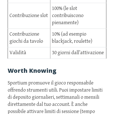
100% (le slot
Contribuzione slot
contribuiscono
pienamente)
Contribuzione
10% (ad esempio
giochi da tavolo
blackjack, roulette)
Validità
30 giorni dall’attivazione
Worth Knowing
Sportium promuove il gioco responsabile
offrendo strumenti utili. Puoi impostare limiti
di deposito giornalieri, settimanali o mensili
direttamente dal tuo account. È anche
possibile attivare limiti di sessione (tempo