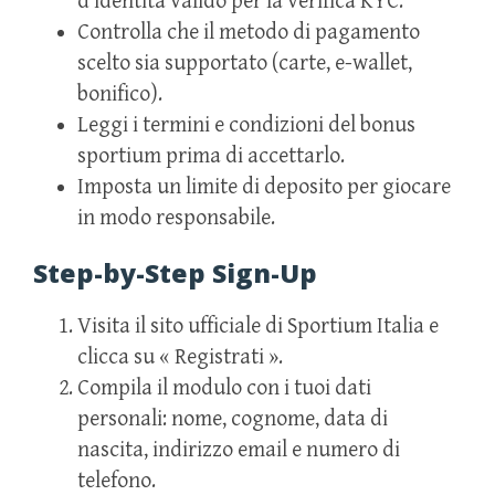
d’identità valido per la verifica KYC.
Controlla che il metodo di pagamento
scelto sia supportato (carte, e-wallet,
bonifico).
Leggi i termini e condizioni del bonus
sportium prima di accettarlo.
Imposta un limite di deposito per giocare
in modo responsabile.
Step-by-Step Sign-Up
Visita il sito ufficiale di Sportium Italia e
clicca su « Registrati ».
Compila il modulo con i tuoi dati
personali: nome, cognome, data di
nascita, indirizzo email e numero di
telefono.