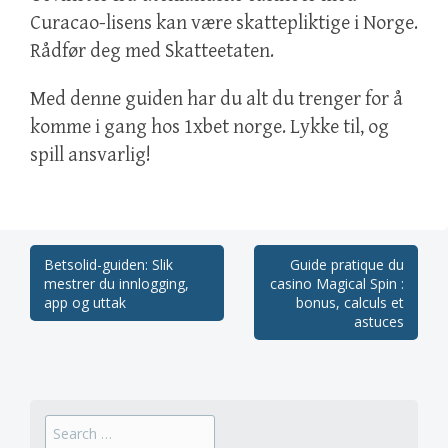
Curacao-lisens kan være skattepliktige i Norge.
Rådfør deg med Skatteetaten.
Med denne guiden har du alt du trenger for å
komme i gang hos 1xbet norge. Lykke til, og
spill ansvarlig!
Post
Betsolid-guiden: Slik
Guide pratique du
mestrer du innlogging,
casino Magical Spin :
navigation
app og uttak
bonus, calculs et
astuces
Search
for: