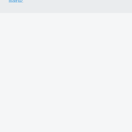
montluc
.