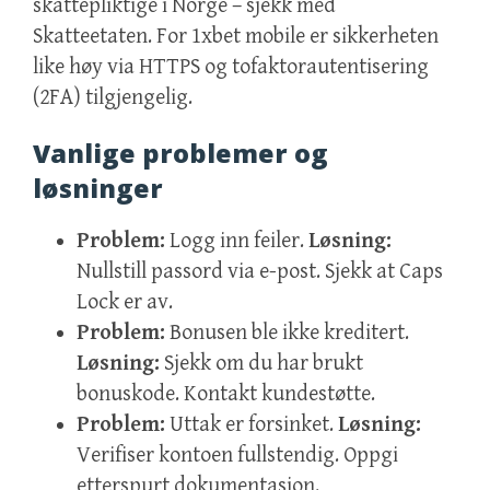
skattepliktige i Norge – sjekk med
Skatteetaten. For 1xbet mobile er sikkerheten
like høy via HTTPS og tofaktorautentisering
(2FA) tilgjengelig.
Vanlige problemer og
løsninger
Problem:
Logg inn feiler.
Løsning:
Nullstill passord via e-post. Sjekk at Caps
Lock er av.
Problem:
Bonusen ble ikke kreditert.
Løsning:
Sjekk om du har brukt
bonuskode. Kontakt kundestøtte.
Problem:
Uttak er forsinket.
Løsning:
Verifiser kontoen fullstendig. Oppgi
etterspurt dokumentasjon.