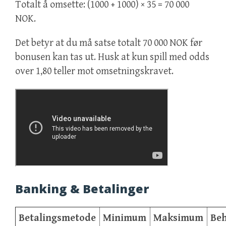
Totalt å omsette: (1000 + 1000) × 35 = 70 000
NOK.
Det betyr at du må satse totalt 70 000 NOK før
bonusen kan tas ut. Husk at kun spill med odds
over 1,80 teller mot omsetningskravet.
Banking & Betalinger
Betalingsmetode
Minimum
Maksimum
Beh