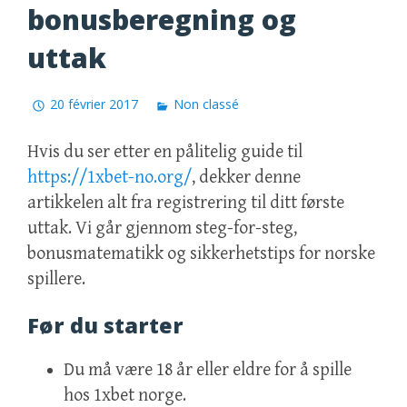
bonusberegning og
uttak
20 février 2017
Non classé
Hvis du ser etter en pålitelig guide til
https://1xbet-no.org/
, dekker denne
artikkelen alt fra registrering til ditt første
uttak. Vi går gjennom steg-for-steg,
bonusmatematikk og sikkerhetstips for norske
spillere.
Før du starter
Du må være 18 år eller eldre for å spille
hos 1xbet norge.