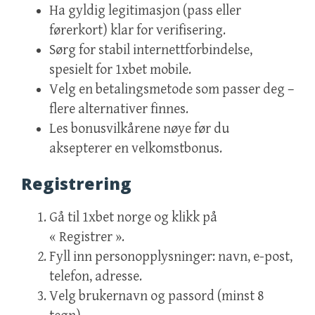
Ha gyldig legitimasjon (pass eller
førerkort) klar for verifisering.
Sørg for stabil internettforbindelse,
spesielt for 1xbet mobile.
Velg en betalingsmetode som passer deg –
flere alternativer finnes.
Les bonusvilkårene nøye før du
aksepterer en velkomstbonus.
Registrering
Gå til 1xbet norge og klikk på
« Registrer ».
Fyll inn personopplysninger: navn, e-post,
telefon, adresse.
Velg brukernavn og passord (minst 8