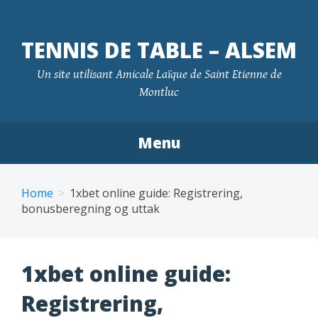
TENNIS DE TABLE – ALSEM
Un site utilisant Amicale Laïque de Saint Etienne de
Montluc
Menu
Skip
to
Home
1xbet online guide: Registrering,
content
bonusberegning og uttak
1xbet online guide:
Registrering,