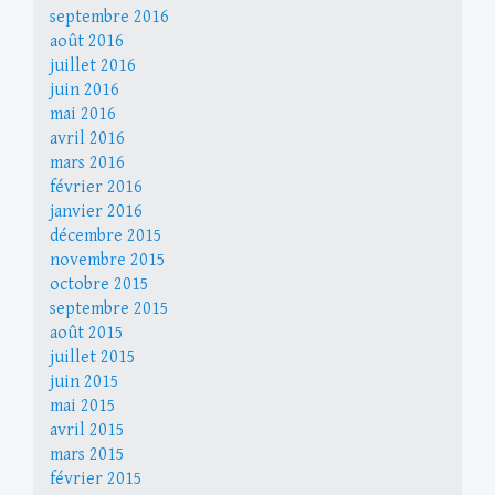
septembre 2016
août 2016
juillet 2016
juin 2016
mai 2016
avril 2016
mars 2016
février 2016
janvier 2016
décembre 2015
novembre 2015
octobre 2015
septembre 2015
août 2015
juillet 2015
juin 2015
mai 2015
avril 2015
mars 2015
février 2015