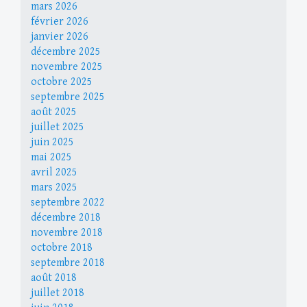
mars 2026
février 2026
janvier 2026
décembre 2025
novembre 2025
octobre 2025
septembre 2025
août 2025
juillet 2025
juin 2025
mai 2025
avril 2025
mars 2025
septembre 2022
décembre 2018
novembre 2018
octobre 2018
septembre 2018
août 2018
juillet 2018