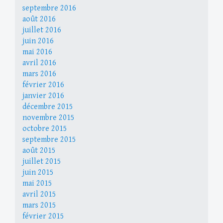
septembre 2016
août 2016
juillet 2016
juin 2016
mai 2016
avril 2016
mars 2016
février 2016
janvier 2016
décembre 2015
novembre 2015
octobre 2015
septembre 2015
août 2015
juillet 2015
juin 2015
mai 2015
avril 2015
mars 2015
février 2015