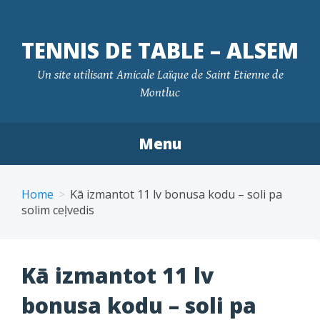
TENNIS DE TABLE – ALSEM
Un site utilisant Amicale Laïque de Saint Etienne de
Montluc
Menu
Skip
to
Home
Kā izmantot 11 lv bonusa kodu – soli pa
content
solim ceļvedis
Kā izmantot 11 lv
bonusa kodu – soli pa