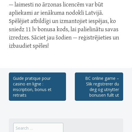
— laimesti no ārzonas licencēm var būt
apliekami ar ienākuma nodokli Latvijā.
Spēlējiet atbildīgi un izmantojiet iespējas, ko
sniedz 11 lv bonusa kods, lai palielinātu savas
izredzes. Sāciet jau šodien — reģistrējieties un
izbaudiet spēles!
Post
Guide pratique pour
BC online game –
casino en ligne :
Slik registrerer du
navigation
inscription, bonus et
deg og utnytter
retraits
bonusen fullt ut
Search