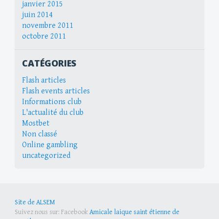
janvier 2015
juin 2014
novembre 2011
octobre 2011
CATÉGORIES
Flash articles
Flash events articles
Informations club
L'actualité du club
Mostbet
Non classé
Online gambling
uncategorized
Site de ALSEM
Suivez nous sur: Facebook
Amicale laique saint étienne de