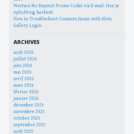
Westace No Deposit Promo Codes via E-mail: Hoe je
oplichting herkent
How to Troubleshoot Common Issues with Slots
Gallery Login
ARCHIVES
août 2026
juillet 2026
juin 2026
mai 2026
avril 2026
mars 2026
février 2026
janvier 2026
décembre 2025
novembre 2025
octobre 2025
septembre 2025
août 2025