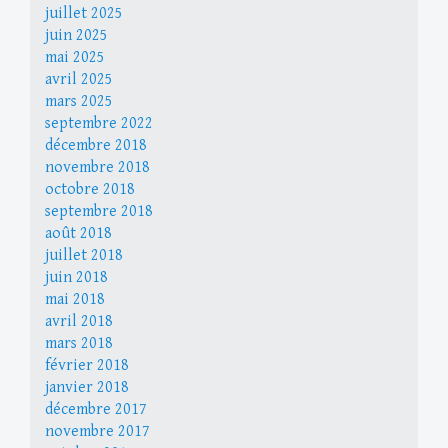
juillet 2025
juin 2025
mai 2025
avril 2025
mars 2025
septembre 2022
décembre 2018
novembre 2018
octobre 2018
septembre 2018
août 2018
juillet 2018
juin 2018
mai 2018
avril 2018
mars 2018
février 2018
janvier 2018
décembre 2017
novembre 2017