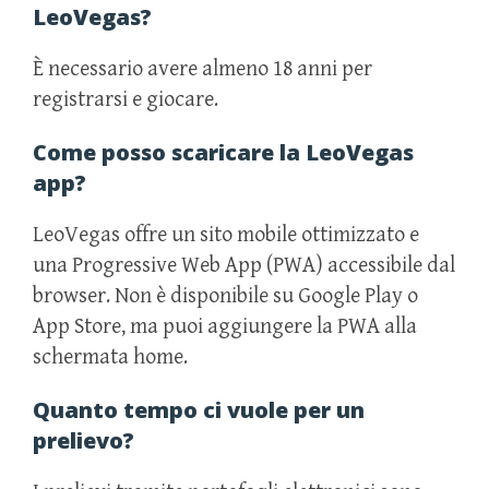
LeoVegas?
È necessario avere almeno 18 anni per
registrarsi e giocare.
Come posso scaricare la LeoVegas
app?
LeoVegas offre un sito mobile ottimizzato e
una Progressive Web App (PWA) accessibile dal
browser. Non è disponibile su Google Play o
App Store, ma puoi aggiungere la PWA alla
schermata home.
Quanto tempo ci vuole per un
prelievo?