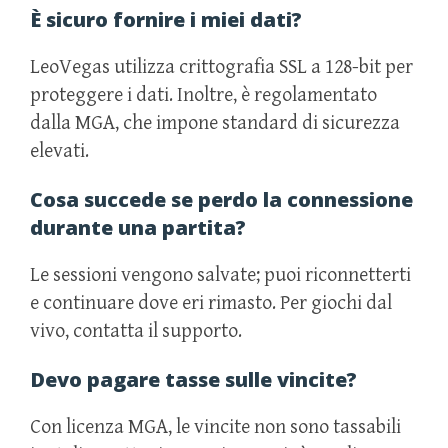
È sicuro fornire i miei dati?
LeoVegas utilizza crittografia SSL a 128-bit per
proteggere i dati. Inoltre, è regolamentato
dalla MGA, che impone standard di sicurezza
elevati.
Cosa succede se perdo la connessione
durante una partita?
Le sessioni vengono salvate; puoi riconnetterti
e continuare dove eri rimasto. Per giochi dal
vivo, contatta il supporto.
Devo pagare tasse sulle vincite?
Con licenza MGA, le vincite non sono tassabili