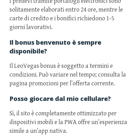
I prelievi tramite portafogli elettronici sono
solitamente elaborati entro 24 ore, mentre le
carte di credito e i bonifici richiedono 1-5
giorni lavorativi.
Il bonus benvenuto è sempre
disponibile?
Il LeoVegas bonus è soggetto a termini e
condizioni. Può variare nel tempo; consulta la
pagina promozioni per l’offerta corrente.
Posso giocare dal mio cellulare?
Sì, il sito è completamente ottimizzato per
dispositivi mobili e la PWA offre un’esperienza
simile a un’app nativa.