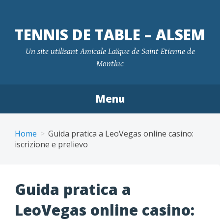
TENNIS DE TABLE – ALSEM
Un site utilisant Amicale Laïque de Saint Etienne de
Montluc
Menu
Skip
to
Home
Guida pratica a LeoVegas online casino:
content
iscrizione e prelievo
Guida pratica a
LeoVegas online casino: