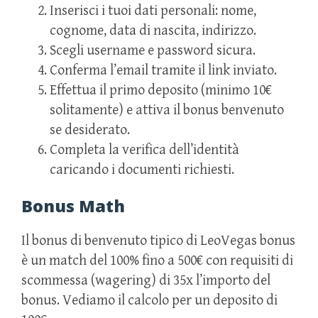
Inserisci i tuoi dati personali: nome,
cognome, data di nascita, indirizzo.
Scegli username e password sicura.
Conferma l’email tramite il link inviato.
Effettua il primo deposito (minimo 10€
solitamente) e attiva il bonus benvenuto
se desiderato.
Completa la verifica dell’identità
caricando i documenti richiesti.
Bonus Math
Il bonus di benvenuto tipico di LeoVegas bonus
è un match del 100% fino a 500€ con requisiti di
scommessa (wagering) di 35x l’importo del
bonus. Vediamo il calcolo per un deposito di