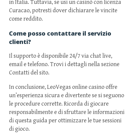
in Italia. Tuttavia, se usi un casinò con licenza
Curacao, potresti dover dichiarare le vincite
come reddito.
Come posso contattare il servizio
clienti?
Il supporto è disponibile 24/7 via chat live,
email e telefono. Trovi i dettagli nella sezione
Contatti del sito.
In conclusione, LeoVegas online casino offre
un’esperienza sicura e divertente se si seguono
le procedure corrette. Ricorda di giocare
responsabilmente e di sfruttare le informazioni
di questa guida per ottimizzare le tue sessioni
di gioco.