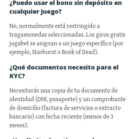
¿Puedo usar el bono sin depósito en
cualquier juego?
No, normalmente está restringido a
tragamonedas seleccionadas. Los giros gratis
jugabet se asignan a un juego específico (por
ejemplo, Starburst o Book of Dead).
¿Qué documentos necesito para el
KYC?
Necesitarás una copia de tu documento de
identidad (DNI, pasaporte) y un comprobante
de domicilio (factura de servicios o extracto
bancario) con fecha reciente (menos de 3
meses).