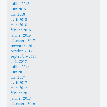
juillet 2018
juin 2018
mai 2018
avril 2018
mars 2018
février 2018
janvier 2018
décembre 2017
novembre 2017
octobre 2017
septembre 2017
août 2017
juillet 2017
juin 2017
mai 2017
avril 2017
mars 2017
février 2017
janvier 2017
décembre 2016