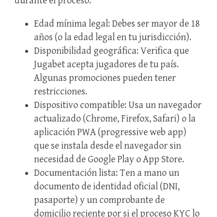
durante el proceso.
Edad mínima legal: Debes ser mayor de 18
años (o la edad legal en tu jurisdicción).
Disponibilidad geográfica: Verifica que
Jugabet acepta jugadores de tu país.
Algunas promociones pueden tener
restricciones.
Dispositivo compatible: Usa un navegador
actualizado (Chrome, Firefox, Safari) o la
aplicación PWA (progressive web app)
que se instala desde el navegador sin
necesidad de Google Play o App Store.
Documentación lista: Ten a mano un
documento de identidad oficial (DNI,
pasaporte) y un comprobante de
domicilio reciente por si el proceso KYC lo