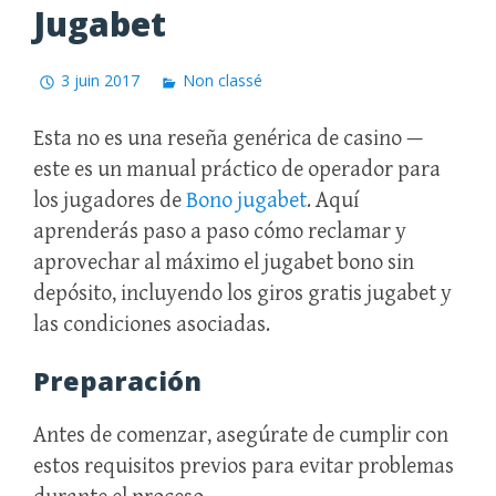
Jugabet
3 juin 2017
Non classé
Esta no es una reseña genérica de casino —
este es un manual práctico de operador para
los jugadores de
Bono jugabet
. Aquí
aprenderás paso a paso cómo reclamar y
aprovechar al máximo el jugabet bono sin
depósito, incluyendo los giros gratis jugabet y
las condiciones asociadas.
Preparación
Antes de comenzar, asegúrate de cumplir con
estos requisitos previos para evitar problemas