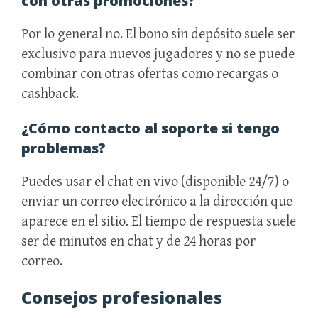
con otras promociones?
Por lo general no. El bono sin depósito suele ser
exclusivo para nuevos jugadores y no se puede
combinar con otras ofertas como recargas o
cashback.
¿Cómo contacto al soporte si tengo
problemas?
Puedes usar el chat en vivo (disponible 24/7) o
enviar un correo electrónico a la dirección que
aparece en el sitio. El tiempo de respuesta suele
ser de minutos en chat y de 24 horas por
correo.
Consejos profesionales