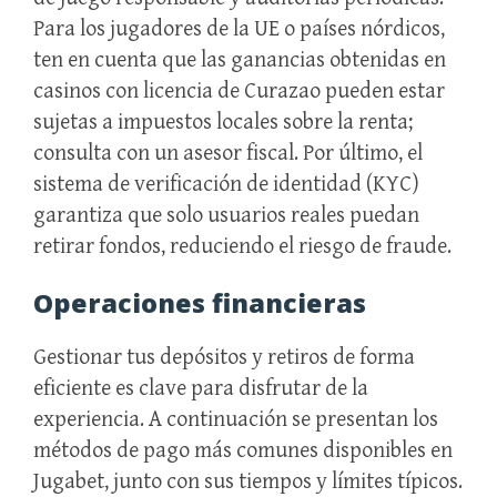
Para los jugadores de la UE o países nórdicos,
ten en cuenta que las ganancias obtenidas en
casinos con licencia de Curazao pueden estar
sujetas a impuestos locales sobre la renta;
consulta con un asesor fiscal. Por último, el
sistema de verificación de identidad (KYC)
garantiza que solo usuarios reales puedan
retirar fondos, reduciendo el riesgo de fraude.
Operaciones financieras
Gestionar tus depósitos y retiros de forma
eficiente es clave para disfrutar de la
experiencia. A continuación se presentan los
métodos de pago más comunes disponibles en
Jugabet, junto con sus tiempos y límites típicos.