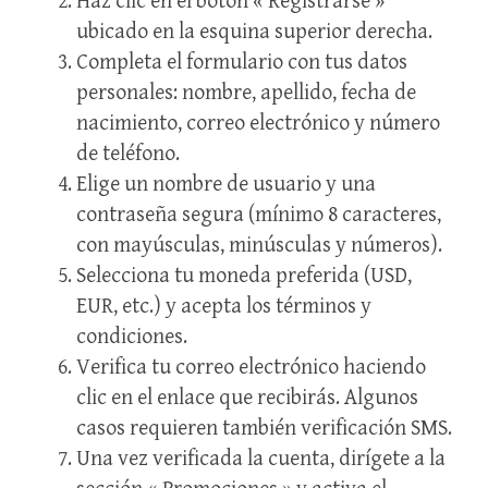
Haz clic en el botón « Registrarse »
ubicado en la esquina superior derecha.
Completa el formulario con tus datos
personales: nombre, apellido, fecha de
nacimiento, correo electrónico y número
de teléfono.
Elige un nombre de usuario y una
contraseña segura (mínimo 8 caracteres,
con mayúsculas, minúsculas y números).
Selecciona tu moneda preferida (USD,
EUR, etc.) y acepta los términos y
condiciones.
Verifica tu correo electrónico haciendo
clic en el enlace que recibirás. Algunos
casos requieren también verificación SMS.
Una vez verificada la cuenta, dirígete a la