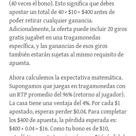
(40 veces el bono). Esto significa que debes
apostar un total de 40 × $10 = $400 antes de
poder retirar cualquier ganancia.
Adicionalmente, la oferta puede incluir 20 giros
gratis jugabet en una tragamonedas
específica, y las ganancias de esos giros
también estarán sujetas al mismo requisito de
apuesta.
Ahora calculemos la expectativa matemática.
Supongamos que juegas en tragamonedas con
un RTP promedio del 96% (retorno al jugador).
La casa tiene una ventaja del 4%. Por cada $1
apostado, esperas perder $0.04. Para completar
los $400 de apuesta, la pérdida esperada es:
$400 × 0.04 = $16. Como tu bono es de $10,