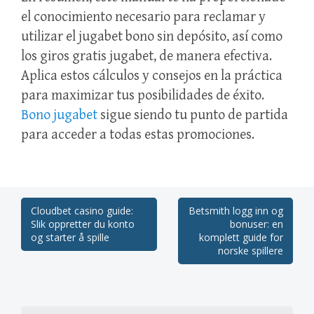
el conocimiento necesario para reclamar y
utilizar el jugabet bono sin depósito, así como
los giros gratis jugabet, de manera efectiva.
Aplica estos cálculos y consejos en la práctica
para maximizar tus posibilidades de éxito.
Bono jugabet
sigue siendo tu punto de partida
para acceder a todas estas promociones.
Post
Cloudbet casino guide:
Betsmith logg inn og
Slik oppretter du konto
bonuser: en
navigation
og starter å spille
komplett guide for
norske spillere