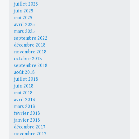
juillet 2025
juin 2025
mai 2025
avril 2025
mars 2025
septembre 2022
décembre 2018
novembre 2018
octobre 2018
septembre 2018
août 2018
juillet 2018
juin 2018
mai 2018
avril 2018
mars 2018
février 2018
janvier 2018
décembre 2017
novembre 2017