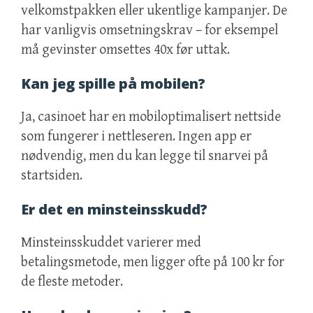
velkomstpakken eller ukentlige kampanjer. De
har vanligvis omsetningskrav – for eksempel
må gevinster omsettes 40x før uttak.
Kan jeg spille på mobilen?
Ja, casinoet har en mobiloptimalisert nettside
som fungerer i nettleseren. Ingen app er
nødvendig, men du kan legge til snarvei på
startsiden.
Er det en minsteinsskudd?
Minsteinsskuddet varierer med
betalingsmetode, men ligger ofte på 100 kr for
de fleste metoder.