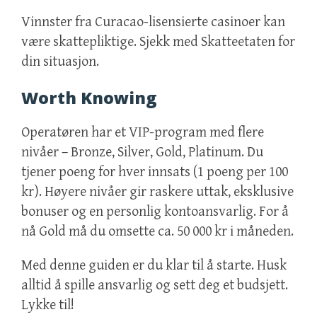
Vinnster fra Curacao-lisensierte casinoer kan
være skattepliktige. Sjekk med Skatteetaten for
din situasjon.
Worth Knowing
Operatøren har et VIP-program med flere
nivåer – Bronze, Silver, Gold, Platinum. Du
tjener poeng for hver innsats (1 poeng per 100
kr). Høyere nivåer gir raskere uttak, eksklusive
bonuser og en personlig kontoansvarlig. For å
nå Gold må du omsette ca. 50 000 kr i måneden.
Med denne guiden er du klar til å starte. Husk
alltid å spille ansvarlig og sett deg et budsjett.
Lykke til!