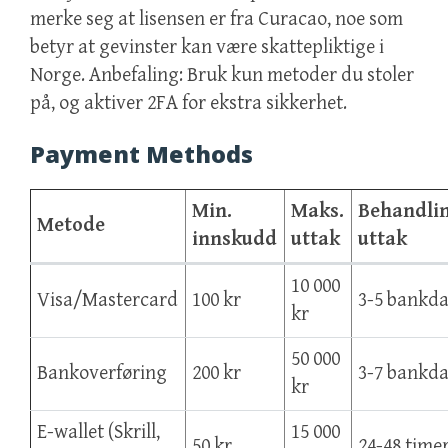
merke seg at lisensen er fra Curacao, noe som
betyr at gevinster kan være skattepliktige i
Norge. Anbefaling: Bruk kun metoder du stoler
på, og aktiver 2FA for ekstra sikkerhet.
Payment Methods
Min.
Maks.
Behandlin
Metode
innskudd
uttak
uttak
10 000
Visa/Mastercard
100 kr
3-5 bankd
kr
50 000
Bankoverføring
200 kr
3-7 bankd
kr
E-wallet (Skrill,
15 000
50 kr
24-48 time