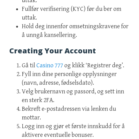
uttak.
Fullfør verifisering (KYC) før du ber om
uttak.
Hold deg innenfor omsetningskravene for
å unngå kansellering.
Creating Your Account
Gå til
Casino 777
og klikk ‘Registrer deg’.
Fyll inn dine personlige opplysninger
(navn, adresse, fødselsdato).
Velg brukernavn og passord, og sett inn
en sterk 2FA.
Bekreft e-postadressen via lenken du
mottar.
Logg inn og gjør et første innskudd for å
aktivere eventuelle bonuser.