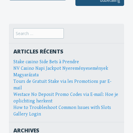
udbetaling
Search
for:
ARTICLES RÉCENTS
Stake casino Side Bets à Prendre
NV Casino Napi Jackpot Nyereményesemények
Magyarázata
Tours de Gratuit Stake via les Promotions par E-
mail
Westace No Deposit Promo Codes via E-mail: Hoe je
oplichting herkent
How to Troubleshoot Common Issues with Slots
Gallery Login
ARCHIVES