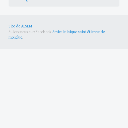
Site de ALSEM
Suivez nous sur: Facebook
Amicale laique saint étienne de
montluc
.