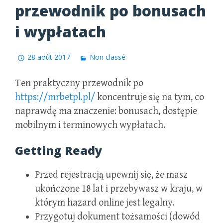
przewodnik po bonusach
i wypłatach
28 août 2017
Non classé
Ten praktyczny przewodnik po
https://mrbetpl.pl/
koncentruje się na tym, co
naprawdę ma znaczenie: bonusach, dostępie
mobilnym i terminowych wypłatach.
Getting Ready
Przed rejestracją upewnij się, że masz
ukończone 18 lat i przebywasz w kraju, w
którym hazard online jest legalny.
Przygotuj dokument tożsamości (dowód