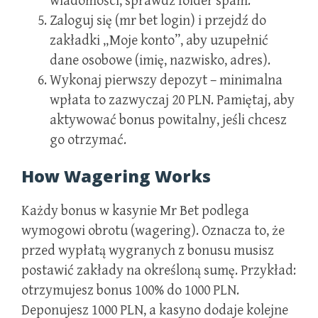
wiadomości, sprawdź folder spam.
Zaloguj się (mr bet login) i przejdź do
zakładki „Moje konto”, aby uzupełnić
dane osobowe (imię, nazwisko, adres).
Wykonaj pierwszy depozyt – minimalna
wpłata to zazwyczaj 20 PLN. Pamiętaj, aby
aktywować bonus powitalny, jeśli chcesz
go otrzymać.
How Wagering Works
Każdy bonus w kasynie Mr Bet podlega
wymogowi obrotu (wagering). Oznacza to, że
przed wypłatą wygranych z bonusu musisz
postawić zakłady na określoną sumę. Przykład:
otrzymujesz bonus 100% do 1000 PLN.
Deponujesz 1000 PLN, a kasyno dodaje kolejne