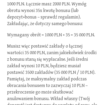
1000 PLN. Łącznie masz 2000 PLN. Wymóg
obrotu wynosi 35x kwotę bonusu (lub
depozyt+bonus – sprawdź regulamin).
Zakładając, że dotyczy samego bonusu:
Wymagany obrót = 1000 PLN × 35 = 35 000 PLN.
Musisz więc postawić zakłady o łącznej
wartości 35 000 PLN, zanim jakiekolwiek środki
z bonusu staną się wypłacalne. Jeśli średni
zakład wynosi 10 PLN, będziesz musiał
postawić 3500 zakładów (35 000 PLN / 10 PLN).
Pamiętaj, że maksymalny zakład podczas
obracania bonusem to zazwyczaj 10 PLN –
przekroczenie go może skutkować
anulowaniem bonusu. Wkład własny (Twój