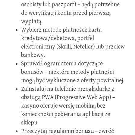
osobisty lub paszport) – będą potrzebne
do weryfikacji konta przed pierwszą
wypłatą.
Wybierz metodę płatności: karta
kredytowa/debetowa, portfel
elektroniczny (Skrill, Neteller) lub przelew
bankowy.
Sprawdź ograniczenia dotyczące
bonusów – niektóre metody płatności
mogą być wykluczone z oferty powitalnej.
Zainstaluj na telefonie przeglądarkę z
obsługą PWA (Progressive Web App) –
kasyno oferuje wersję mobilną bez
konieczności pobierania aplikacji ze
sklepu.
Przeczytaj regulamin bonusu – zwróć