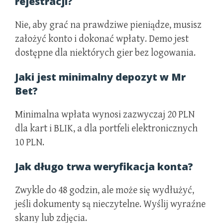
rejestracji?
Nie, aby grać na prawdziwe pieniądze, musisz
założyć konto i dokonać wpłaty. Demo jest
dostępne dla niektórych gier bez logowania.
Jaki jest minimalny depozyt w Mr
Bet?
Minimalna wpłata wynosi zazwyczaj 20 PLN
dla kart i BLIK, a dla portfeli elektronicznych
10 PLN.
Jak długo trwa weryfikacja konta?
Zwykle do 48 godzin, ale może się wydłużyć,
jeśli dokumenty są nieczytelne. Wyślij wyraźne
skany lub zdjęcia.