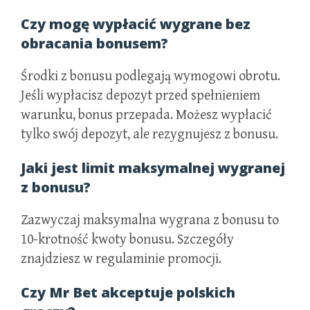
Czy mogę wypłacić wygrane bez
obracania bonusem?
Środki z bonusu podlegają wymogowi obrotu.
Jeśli wypłacisz depozyt przed spełnieniem
warunku, bonus przepada. Możesz wypłacić
tylko swój depozyt, ale rezygnujesz z bonusu.
Jaki jest limit maksymalnej wygranej
z bonusu?
Zazwyczaj maksymalna wygrana z bonusu to
10-krotność kwoty bonusu. Szczegóły
znajdziesz w regulaminie promocji.
Czy Mr Bet akceptuje polskich