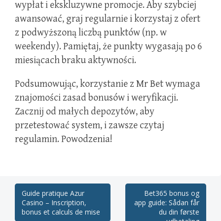
wypłat i ekskluzywne promocje. Aby szybciej
awansować, graj regularnie i korzystaj z ofert
z podwyższoną liczbą punktów (np. w
weekendy). Pamiętaj, że punkty wygasają po 6
miesiącach braku aktywności.
Podsumowując, korzystanie z Mr Bet wymaga
znajomości zasad bonusów i weryfikacji.
Zacznij od małych depozytów, aby
przetestować system, i zawsze czytaj
regulamin. Powodzenia!
Post
Guide pratique Azur
Bet365 bonus og
Casino – Inscription,
app guide: Sådan får
navigation
bonus et calculs de mise
du din første