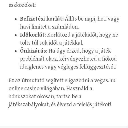
eszközöket:
Befizetési korlát:
Állíts be napi, heti vagy
havi limitet a számládon.
Időkorlát:
Korlátozd a játékidőt, hogy ne
tölts túl sok időt a játékkal.
Önkizárás:
Ha úgy érzed, hogy a játék
problémát okoz, kérvényezheted a fiókod
ideiglenes vagy végleges felfüggesztését.
Ez az útmutató segített eligazodni a vegas.hu
online casino világában. Használd a
bónuszokat okosan, tartsd be a
játékszabályokat, és élvezd a felelős játékot!