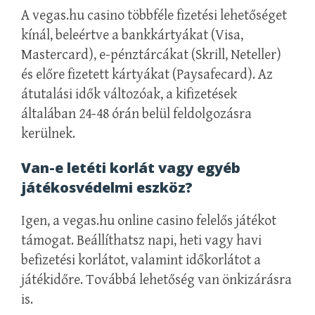
A vegas.hu casino többféle fizetési lehetőséget
kínál, beleértve a bankkártyákat (Visa,
Mastercard), e-pénztárcákat (Skrill, Neteller)
és előre fizetett kártyákat (Paysafecard). Az
átutalási idők változóak, a kifizetések
általában 24-48 órán belül feldolgozásra
kerülnek.
Van-e letéti korlát vagy egyéb
játékosvédelmi eszköz?
Igen, a vegas.hu online casino felelős játékot
támogat. Beállíthatsz napi, heti vagy havi
befizetési korlátot, valamint időkorlátot a
játékidőre. Továbbá lehetőség van önkizárásra
is.