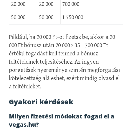
20 000
20 000
700 000
50 000
50 000
1 750 000
Például, ha 20 000 Ft-ot fizetsz be, akkor a 20
000 Ft bónusz után 20 000 × 35 = 700 000 Ft
értékű fogadást kell tenned a bónusz
feltételeinek teljesítéséhez. Az ingyen
pörgetések nyereménye szintén megforgatási
kötelezettség alá eshet, ezért mindig olvasd el
a feltételeket.
Gyakori kérdések
Milyen fizetési módokat fogad el a
vegas.hu?