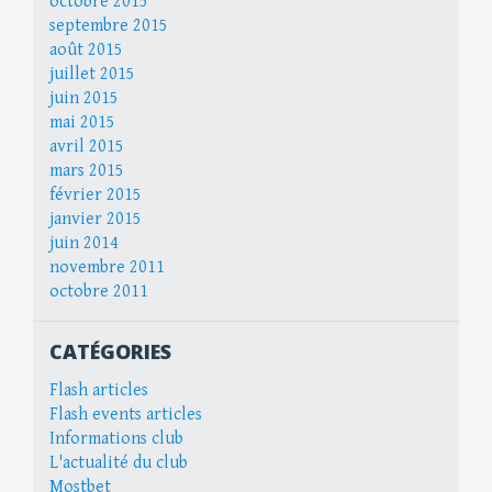
octobre 2015
septembre 2015
août 2015
juillet 2015
juin 2015
mai 2015
avril 2015
mars 2015
février 2015
janvier 2015
juin 2014
novembre 2011
octobre 2011
CATÉGORIES
Flash articles
Flash events articles
Informations club
L'actualité du club
Mostbet