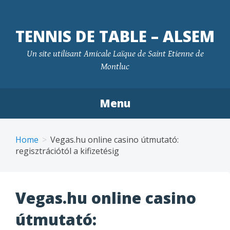
TENNIS DE TABLE – ALSEM
Un site utilisant Amicale Laïque de Saint Etienne de
Montluc
Menu
Skip
to
Home
Vegas.hu online casino útmutató:
content
regisztrációtól a kifizetésig
Vegas.hu online casino
útmutató: