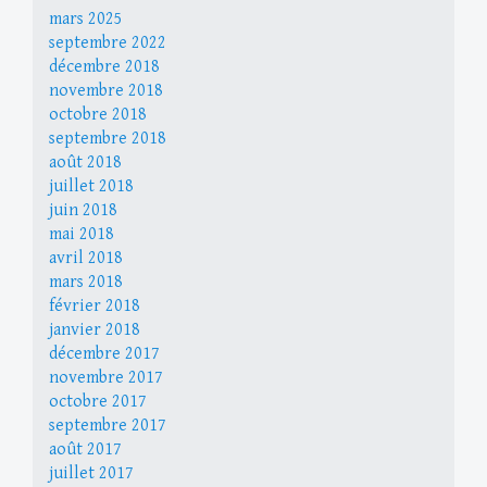
mars 2025
septembre 2022
décembre 2018
novembre 2018
octobre 2018
septembre 2018
août 2018
juillet 2018
juin 2018
mai 2018
avril 2018
mars 2018
février 2018
janvier 2018
décembre 2017
novembre 2017
octobre 2017
septembre 2017
août 2017
juillet 2017