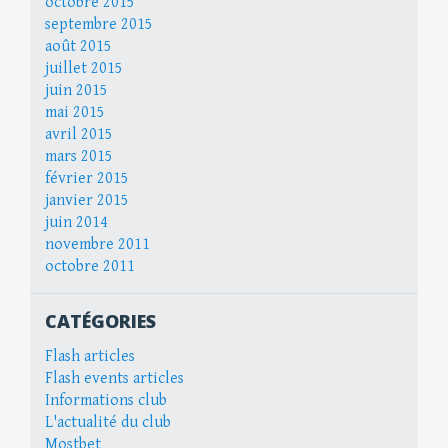
octobre 2015
septembre 2015
août 2015
juillet 2015
juin 2015
mai 2015
avril 2015
mars 2015
février 2015
janvier 2015
juin 2014
novembre 2011
octobre 2011
CATÉGORIES
Flash articles
Flash events articles
Informations club
L'actualité du club
Mostbet