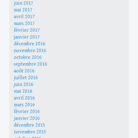
juin 2017
mai 2017
avril 2017
mars 2017
février 2017
janvier 2017
décembre 2016
novembre 2016
octobre 2016
septembre 2016
août 2016
juillet 2016
juin 2016
mai 2016
avril 2016
mars 2016
février 2016
janvier 2016
décembre 2015
novembre 2015