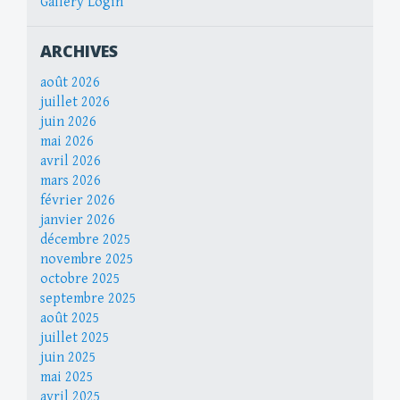
Gallery Login
ARCHIVES
août 2026
juillet 2026
juin 2026
mai 2026
avril 2026
mars 2026
février 2026
janvier 2026
décembre 2025
novembre 2025
octobre 2025
septembre 2025
août 2025
juillet 2025
juin 2025
mai 2025
avril 2025