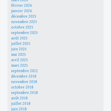
mars 2026
février 2026
janvier 2026
décembre 2025
novembre 2025
octobre 2025
septembre 2025
août 2025
juillet 2025
juin 2025
mai 2025
avril 2025
mars 2025
septembre 2022
décembre 2018
novembre 2018
octobre 2018
septembre 2018
août 2018
juillet 2018
juin 2018