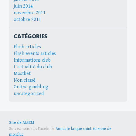
juin 2014
novembre 2011
octobre 2011
CATÉGORIES
Flash articles
Flash events articles
Informations club
L'actualité du club
Mostbet
Non classé
Online gambling
uncategorized
Site de ALSEM
Suivez nous sur: Facebook
Amicale laique saint étienne de
montluc
.