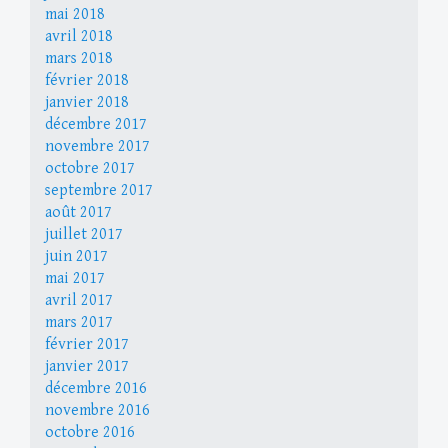
mai 2018
avril 2018
mars 2018
février 2018
janvier 2018
décembre 2017
novembre 2017
octobre 2017
septembre 2017
août 2017
juillet 2017
juin 2017
mai 2017
avril 2017
mars 2017
février 2017
janvier 2017
décembre 2016
novembre 2016
octobre 2016