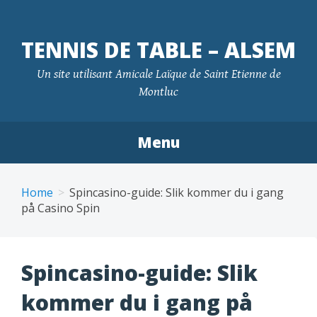
TENNIS DE TABLE – ALSEM
Un site utilisant Amicale Laïque de Saint Etienne de
Montluc
Menu
Skip
to
Home
Spincasino-guide: Slik kommer du i gang
content
på Casino Spin
Spincasino-guide: Slik
kommer du i gang på