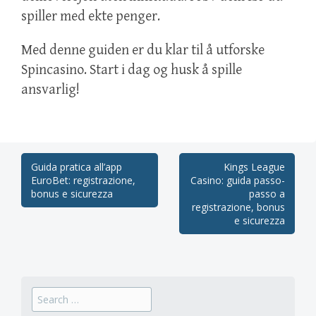
spiller med ekte penger.
Med denne guiden er du klar til å utforske
Spincasino. Start i dag og husk å spille
ansvarlig!
Post
Guida pratica all’app
Kings League
EuroBet: registrazione,
Casino: guida passo-
navigation
bonus e sicurezza
passo a
registrazione, bonus
e sicurezza
Search
for: