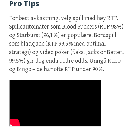
Pro Tips
For best avkastning, velg spill med høy RTP.
Spilleautomater som Blood Suckers (RTP 98 %)
og Starburst (96,1 %) er populære. Bordspill
som blackjack (RTP 99,5 % med optimal
strategi) og video poker (f.eks. Jacks or Better,
99,5 %) gir deg enda bedre odds. Unngå Keno
og Bingo – de har ofte RTP under 90 %.