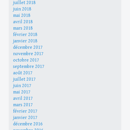
juillet 2018
juin 2018
mai 2018
avril 2018
mars 2018
février 2018
janvier 2018
décembre 2017
novembre 2017
octobre 2017
septembre 2017
août 2017
juillet 2017
juin 2017
mai 2017
avril 2017
mars 2017
février 2017
janvier 2017
décembre 2016