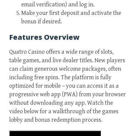
email verification) and log in.
Make your first deposit and activate the
bonus if desired.
Features Overview
Quatro Casino offers a wide range of slots,
table games, and live dealer titles. New players
can claim generous welcome packages, often
including free spins. The platform is fully
optimized for mobile – you can access it as a
progressive web app (PWA) from your browser
without downloading any app. Watch the
video below for a walkthrough of the games
lobby and bonus redemption process.