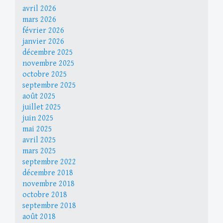
avril 2026
mars 2026
février 2026
janvier 2026
décembre 2025
novembre 2025
octobre 2025
septembre 2025
août 2025
juillet 2025
juin 2025
mai 2025
avril 2025
mars 2025
septembre 2022
décembre 2018
novembre 2018
octobre 2018
septembre 2018
août 2018