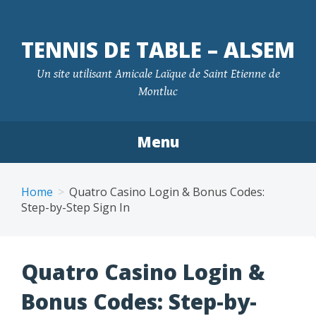
TENNIS DE TABLE – ALSEM
Un site utilisant Amicale Laïque de Saint Etienne de
Montluc
Menu
Skip
to
Home
Quatro Casino Login & Bonus Codes:
content
Step-by-Step Sign In
Quatro Casino Login &
Bonus Codes: Step-by-