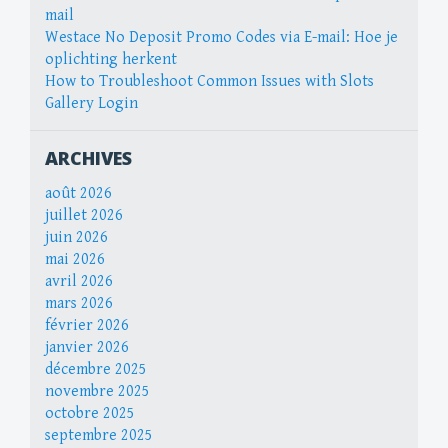
mail
Westace No Deposit Promo Codes via E-mail: Hoe je
oplichting herkent
How to Troubleshoot Common Issues with Slots
Gallery Login
ARCHIVES
août 2026
juillet 2026
juin 2026
mai 2026
avril 2026
mars 2026
février 2026
janvier 2026
décembre 2025
novembre 2025
octobre 2025
septembre 2025