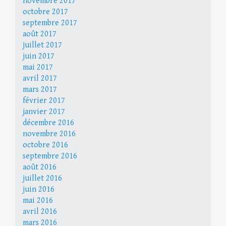
novembre 2017
octobre 2017
septembre 2017
août 2017
juillet 2017
juin 2017
mai 2017
avril 2017
mars 2017
février 2017
janvier 2017
décembre 2016
novembre 2016
octobre 2016
septembre 2016
août 2016
juillet 2016
juin 2016
mai 2016
avril 2016
mars 2016