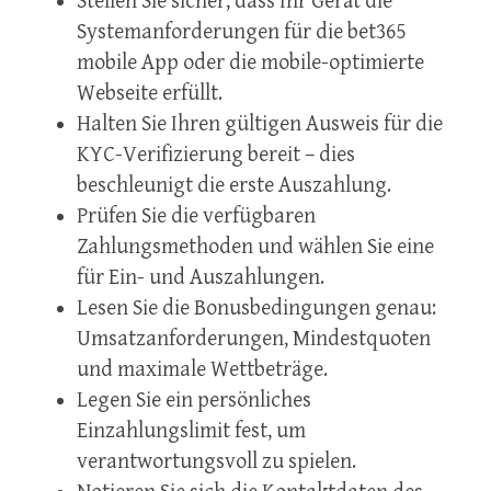
Stellen Sie sicher, dass Ihr Gerät die
Systemanforderungen für die bet365
mobile App oder die mobile-optimierte
Webseite erfüllt.
Halten Sie Ihren gültigen Ausweis für die
KYC-Verifizierung bereit – dies
beschleunigt die erste Auszahlung.
Prüfen Sie die verfügbaren
Zahlungsmethoden und wählen Sie eine
für Ein- und Auszahlungen.
Lesen Sie die Bonusbedingungen genau:
Umsatzanforderungen, Mindestquoten
und maximale Wettbeträge.
Legen Sie ein persönliches
Einzahlungslimit fest, um
verantwortungsvoll zu spielen.