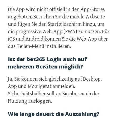
Die App wird nicht offiziell in den App-Stores
angeboten. Besuchen Sie die mobile Webseite
und fügen Sie den Startbildschirm hinzu, um
die progressive Web-App (PWA) zu nutzen. Für
iOS und Android können Sie die Web-App über
das Teilen-Menü installieren.
Ist der bet365 Login auch auf
mehreren Geräten möglich?
Ja, Sie können sich gleichzeitig auf Desktop,
App und Mobilgerät anmelden.
Sicherheitshalber sollten Sie aber nach der
Nutzung ausloggen.
Wie lange dauert die Auszahlung?