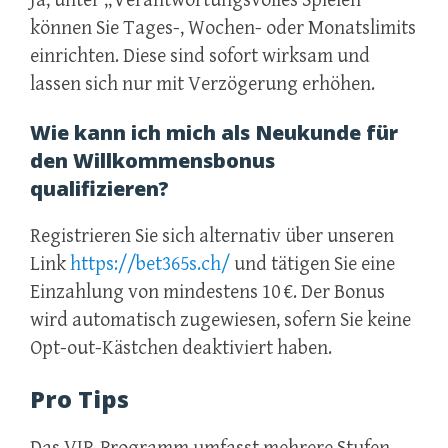
Ja, unter „Verantwortungsvolles Spielen“
können Sie Tages-, Wochen- oder Monatslimits
einrichten. Diese sind sofort wirksam und
lassen sich nur mit Verzögerung erhöhen.
Wie kann ich mich als Neukunde für
den Willkommensbonus
qualifizieren?
Registrieren Sie sich alternativ über unseren
Link
https://bet365s.ch/
und tätigen Sie eine
Einzahlung von mindestens 10 €. Der Bonus
wird automatisch zugewiesen, sofern Sie keine
Opt-out-Kästchen deaktiviert haben.
Pro Tips