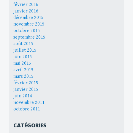
février 2016
janvier 2016
décembre 2015
novembre 2015
octobre 2015
septembre 2015
août 2015
juillet 2015
juin 2015
mai 2015
avril 2015
mars 2015
février 2015
janvier 2015
juin 2014
novembre 2011
octobre 2011
CATÉGORIES