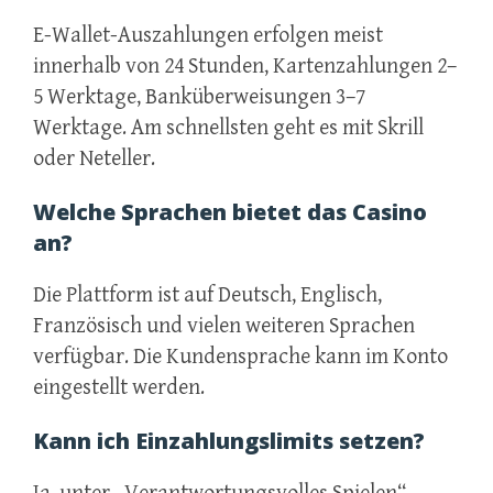
E-Wallet-Auszahlungen erfolgen meist
innerhalb von 24 Stunden, Kartenzahlungen 2–
5 Werktage, Banküberweisungen 3–7
Werktage. Am schnellsten geht es mit Skrill
oder Neteller.
Welche Sprachen bietet das Casino
an?
Die Plattform ist auf Deutsch, Englisch,
Französisch und vielen weiteren Sprachen
verfügbar. Die Kundensprache kann im Konto
eingestellt werden.
Kann ich Einzahlungslimits setzen?