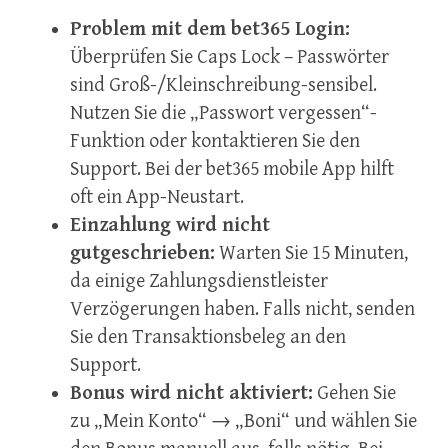
Problem mit dem bet365 Login:
Überprüfen Sie Caps Lock – Passwörter
sind Groß-/Kleinschreibung-sensibel.
Nutzen Sie die „Passwort vergessen“-
Funktion oder kontaktieren Sie den
Support. Bei der bet365 mobile App hilft
oft ein App-Neustart.
Einzahlung wird nicht
gutgeschrieben:
Warten Sie 15 Minuten,
da einige Zahlungsdienstleister
Verzögerungen haben. Falls nicht, senden
Sie den Transaktionsbeleg an den
Support.
Bonus wird nicht aktiviert:
Gehen Sie
zu „Mein Konto“ → „Boni“ und wählen Sie